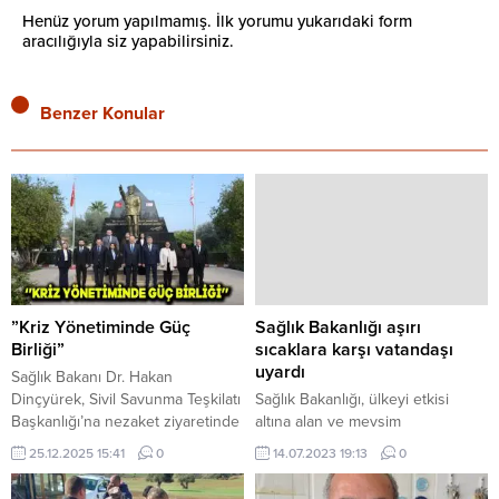
Henüz yorum yapılmamış. İlk yorumu yukarıdaki form
aracılığıyla siz yapabilirsiniz.
Benzer Konular
”Kriz Yönetiminde Güç
Sağlık Bakanlığı aşırı
Birliği”
sıcaklara karşı vatandaşı
uyardı
Sağlık Bakanı Dr. Hakan
Dinçyürek, Sivil Savunma Teşkilatı
Sağlık Bakanlığı, ülkeyi etkisi
Başkanlığı’na nezaket ziyaretinde
altına alan ve mevsim
bulundu. Ziyarette, afetlere
normallerinin üzerinde seyreden
25.12.2025 15:41
0
14.07.2023 19:13
0
hazırlık, kriz yönetimi ve kurumlar
sıcaklardan korunmak amacıyla
arası iş birliği konuları ele alındı.
vatandaşları mecbur kalmadıkça