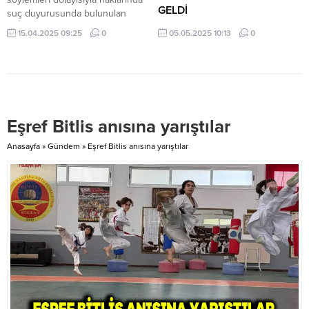
GELDİ
suç duyurusunda bulunulan
Volkan Çiriş ve Burak Taş’a dava
Millî Eğitim Bakanı Yusuf Tekin,
15.04.2025 09:25
0
05.05.2025 10:13
0
okundu. Gündem Kıbrıs’ta yer
Kuzey Kıbrıs Türk
alan habere göre, her iki şahsın
Cumhuriyeti’nde düzenlenen
kullanımında bulunan cep
TEKNOFEST KKTC 2025’te
telefonları incelemek üzere polis
gençlerle buluştu, Millî Eğitim
tarafından emare olarak alındı.
Bakanlığının stantlarını gezdi. Millî
Eğitim Bakanı Yusuf Tekin, KKTC
Eşref Bitlis anısına yarıştılar
Cumhurbaşkanlığı himayesinde,
Türkiye Teknoloji Takımı Vakfı (T3
Anasayfa
»
Gündem
»
Eşref Bitlis anısına yarıştılar
Vakfı) ile Sanayi ve Teknoloji
Bakanlığının ana
yürütücülüğünde kamu
kuruluşları, teknoloji devleri,
üniversiteler ve medya
kuruluşlarının da...