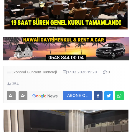
Ekonomi
Gündem
Teknoloji
17.02.2026 15:28
0
354
A
A
+
-
ABONE OL