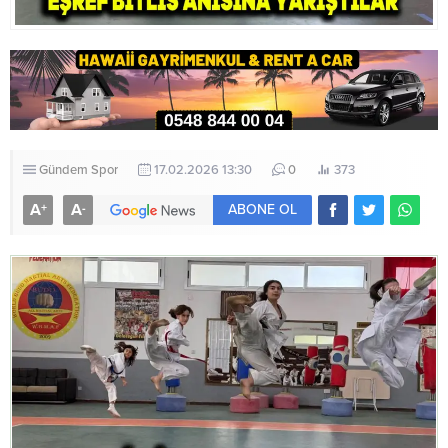
Gündem
Spor
17.02.2026 13:30
0
373
A
A
+
-
ABONE OL