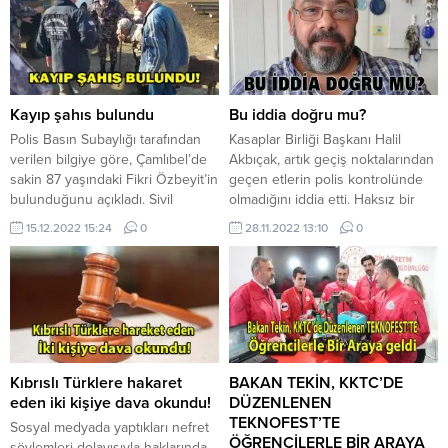
Ziyaret sırasında konuşan Sağlık
sokağa çıkmamaları konusunda
Bakanı Dr. Hakan Dinçyürek, Sivil
uyardı. Sağlık Bakanlığı’ndan
Savunma Teşkilatı’nın ülkede çok
yapılan yazılı açıklamada,
önemli bir misyona sahip
Meteoroloji Dairesi’nin
olduğunu vurgulayarak, teşkilatın
tahminlerine göre alçak basınç
afetlere karşı toplumu hazırlama
sisteminin etkisi altına kalan
Kayıp şahıs bulundu
Bu iddia doğru mu?
ve...
ülkenin hafta sonunda da sıcak
Polis Basın Subaylığı tarafından
Kasaplar Birliği Başkanı Halil
hava kütlesinin etkisi altında
verilen bilgiye göre, Çamlıbel’de
Akbıçak, artık geçiş noktalarından
kalacağına işaret edilerek, halkın
sakin 87 yaşındaki Fikri Özbeyit’in
geçen etlerin polis kontrolünde
özellikle...
bulunduğunu açıkladı. Sivil
olmadığını iddia etti. Haksız bir
Savunma Teşkilatı’ndan yapılan
rekabet doğuran, kasabı birbirini
15.12.2022 15:24
0
28.11.2022 13:10
0
açıklamaya göre Özbeyit, teşkilat
düşüren, halkın sağlığı ile
ve polis ekiplerinin ortak
oynayan bir zihniyet olduğunun
çalışması sonucu İkidere
altını çizen Akbıçak, ister domuz
mevkiinde Kılıçarslan- Kalkanlı
etinin ister dana etinin kapıdan
eski yolu civarında sağlıklı olarak
rahatça geçirilebileceğini
bulunduğu açıklandı. Fikri Özbeyit
kaydederek, “Kapıdan geçen
polis ekiplerince sağlık kontrolleri
etlerde artık polis kontrolü yok”
için sağlık ocağına sevk...
iddiasında...
Kıbrıslı Türklere hakaret
BAKAN TEKİN, KKTC’DE
eden iki kişiye dava okundu!
DÜZENLENEN
TEKNOFEST’TE
Sosyal medyada yaptıkları nefret
ÖĞRENCİLERLE BİR ARAYA
söylemleri dolayısıyla haklarında