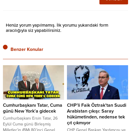
Henüz yorum yapılmamış. İlk yorumu yukarıdaki form
aracılığıyla siz yapabilirsiniz.
Benzer Konular
Cumhurbaşkanı Tatar, Cuma
CHP’li Faik Öztrak’tan Suudi
günü New York’a gidecek
Arabistan çıkışı: Saray
hükümetinden, nedense tek
Cumhurbaşkanı Ersin Tatar, 26
çıt çıkmıyor
Eylül Cuma günü Birleşmiş
Milletler’in (BM) 80’inci Genel
CHP Genel Başkan Yardımcısı ve