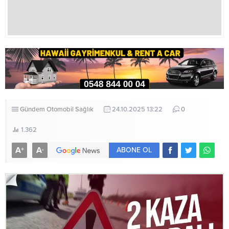
Gündem
Otomobil
Sağlık
24.10.2025 13:22
0
1.362
A
A
+
-
ABONE OL