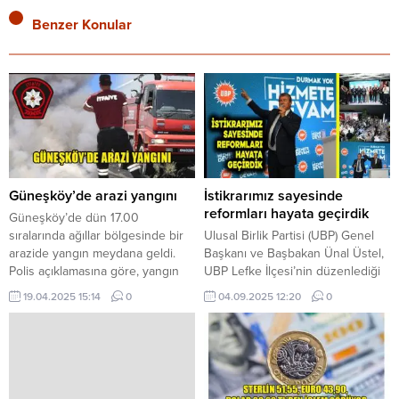
Benzer Konular
Güneşköy’de arazi yangını
İstikrarımız sayesinde
reformları hayata geçirdik
Güneşköy’de dün 17.00
sıralarında ağıllar bölgesinde bir
Ulusal Birlik Partisi (UBP) Genel
arazide yangın meydana geldi.
Başkanı ve Başbakan Ünal Üstel,
Polis açıklamasına göre, yangın
UBP Lefke İlçesi’nin düzenlediği
sonucu, 15 dönüm biçilmemiş
Lefke Buluşması’na
19.04.2025 15:14
0
04.09.2025 12:20
0
arpa yanarak zarar gördü.
Cumhurbaşkanı Ersin Tatar ile
birlikte katıldı. Etkinlikte konuşan
Üstel, göreve geldikleri ilk
günden itibaren kendilerine bir
hedef koyduklarını belirterek,
“Siyasi istikrarı sağlayacağız ve bu