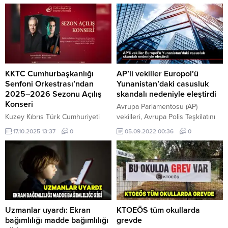
KKTC Cumhurbaşkanlığı
AP’li vekiller Europol’ü
Senfoni Orkestrası’ndan
Yunanistan’daki casusluk
2025–2026 Sezonu Açılış
skandalı nedeniyle eleştirdi
Konseri
Avrupa Parlamentosu (AP)
Kuzey Kıbrıs Türk Cumhuriyeti
vekilleri, Avrupa Polis Teşkilatını
Cumhurbaşkanlığı Senfoni
(Europol) Yunanistan'daki yasa
17.10.2025 13:37
0
05.09.2022 00:36
0
Orkestrası, 2025–2026 konser
dışı dinlemelerle ilgili soruşturma
sezonu açılış konserleriyle
başlatmadığı için ...
sanatseverlerle bir araya
gelecektir. Sezon açılış
konserlerinin ilki, 30 Ekim 2025
Perşembe, saat 20.00’de,
Gazimağusa Rauf Raif Denktaş
Kültür ve Kongre Sarayı’nda
Uzmanlar uyardı: Ekran
KTOEÖS tüm okullarda
gerçekleştirilecektir. İkinci konser
bağımlılığı madde bağımlılığı
grevde