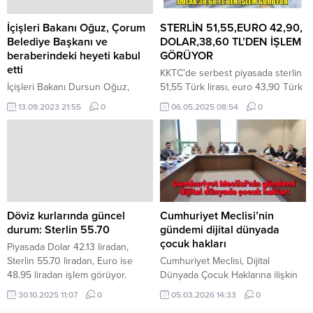
istikrar sayesinde reformları
hayata geçireceğiz dedik ve
İçişleri Bakanı Oğuz, Çorum
STERLİN 51,55,EURO 42,90,
yaptık” dedi. İSTİKRAR...
Belediye Başkanı ve
DOLAR,38,60 TL’DEN İŞLEM
beraberindeki heyeti kabul
GÖRÜYOR
etti
KKTC’de serbest piyasada sterlin
İçişleri Bakanı Dursun Oğuz,
51,55 Türk lirası, euro 43,90 Türk
Çorum Belediye Başkanı . Halil
lirası, dolar 38,68 Türk lirasından
13.09.2023 21:55
0
06.05.2025 08:54
0
İbrahim Aşgın ile beraberindeki
işlem görüyor. Serbest piyasada
Belediye Meclis üyeleri,
saat 08.40 itibarıyla 43,55 TL’den
muhtarları ve 1974 Kıbrıs gazilerini
alınan euro 43,90 TL’den satılıyor.
kabul etti. Bakanlıktan verilen
51,20 TL’den alınan sterlinin satış
bilgiye göre, kabulde Beyarmudu
fiyatı da 51,55 TL olarak belirlendi.
Belediye Başkanı Bülent Bebek
Dolar ise 38,50 TL’den alınıp,
de hazır bulundu. Bakanlığın
38,68 TL’den satılıyor.
toplantı salonunda gerçekleşen
WWW.KKTCNEWS.NET
Döviz kurlarında güncel
Cumhuriyet Meclisi’nin
kabulde konuşan Bakan Oğuz,
durum: Sterlin 55.70
gündemi dijital dünyada
ülkeler arasındaki iş birliğinde
çocuk hakları
Piyasada Dolar 42.13 liradan,
yerel yönetimlerin...
Sterlin 55.70 liradan, Euro ise
Cumhuriyet Meclisi, Dijital
48.95 liradan işlem görüyor.
Dünyada Çocuk Haklarına ilişkin
Piyasada Dolar 42.10 liradan,
oluşturulan Geçici ve Özel (Ad-
30.10.2025 11:07
0
05.03.2026 14:33
0
Sterlin 55.70 liradan, Euro ise
Hoc) Komite, bugün saat 10:00’da