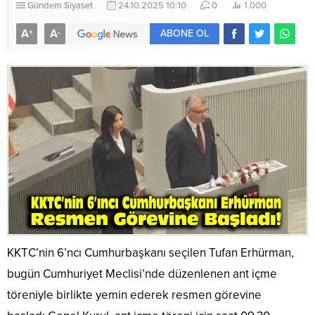
Gündem
Siyaset
24.10.2025 10:10
0
1.000
A
A
+
-
ABONE OL
KKTC’nin 6’ncı Cumhurbaşkanı seçilen Tufan Erhürman,
bugün Cumhuriyet Meclisi’nde düzenlenen ant içme
töreniyle birlikte yemin ederek resmen görevine