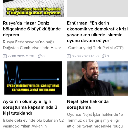
Rusya’da Hazar Denizi
Erhürman: “En derin
bölgesinde 6 büyüklüğünde
ekonomik ve demokratik krizi
deprem
yaşanırken ülkede iskemle
oyunu devam ediyor”
Rusya Federasyonu’na bağlı
Dağıstan Cumhuriyeti’nde Hazar
Cumhuriyetçi Türk Partisi (CTP)
Denizi bölgesinde 6
Genel Başkanı Tufan Erhürman,
27.08.2025 15:38
0
05.09.2023 17:50
0
büyüklüğünde deprem meydana
en derin ekonomik ve demokratik
geldiği bildirildi. Ria haber
krizi yaşanırken “ülkede iskemle
ajansına göre, Avrupa Akdeniz
oyununun devam ettiğini”
Sismoloji Merkezinden (EMSC)
savundu. CTP’den yapılan yazılı
yapılan açıklamada, Rusya’da
açıklamaya göre, Erhürman, Kıbrıs
Hazar Denizi bölgesinde yerel
Türk Esnaf ve Zanaatkarlar
saatle 23.33’te 6 büyüklüğünde
Odası’nı (KTEZO) ziyaret etti. CTP
deprem meydana geldiği belirtildi.
heyetiyle KTEZO Başkanı Mehmet
Aykan’ın ölümüyle ilgili
Nejat İşler hakkında
Açıklamada, merkez üssü
Ali Ardıç ile Genel Koordinatör
soruşturma kapsamında 3
soruşturma
Dağıstan Cumhuriyeti’nde
Hürrem Tulga arasındaki
kişi tutuklandı
Oyuncu Nejat İşler hakkında 15
Derbent şehrinin 41 kilometre
görüşmede...
İskele’deki evinde ölü bulunan 52
Temmuz darbe girişimiyle ilgili
kuzeybatısı olan depremin...
yaşındaki Yıltan Aykan’ın
attığı bir tweet nedeniyle “suçu