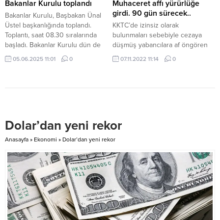
11.00 sıralarında 266 mg alkollü
olduğunu belirtti. Türkiye’nin her
Bakanlar Kurulu toplandı
Muhaceret affı yürürlüğe
içki tesiri altındaki M.T. (K-37)...
koşulda KKTC’nin yanında
girdi. 90 gün sürecek..
Bakanlar Kurulu, Başbakan Ünal
durduğunu vurgulayan Üstel,
Üstel başkanlığında toplandı.
KKTC’de izinsiz olarak
“Türkiye Cumhuriyeti,...
Toplantı, saat 08.30 sıralarında
bulunmaları sebebiyle cezaya
başladı. Bakanlar Kurulu dün de
düşmüş yabancılara af öngören
Cumhurbaşkanı Ersin Tatar
ve halk arasında Muhaceret Affı
05.06.2025 11:01
0
07.11.2022 11:14
0
başkanlığında yaklaşık iki saat
olarak bilinen “Yabancılar ve
süren bir toplantı yapmıştı.
Muhaceret (Değişiklik) Yasası”
WWW.KKTCNEWS.NET
yürürlüğe girdi. Af uygulaması 90
gün süreyle geçerli olacak. İçişleri
Bakanlığı’ndan yapılan açıklamaya
göre, KKTC’de bulunan cezaya
Dolar’dan yeni rekor
düşmüş yabancılar, Muhaceret
Affı’nın yürürlüğe girdiği tarihten
Anasayfa
»
Ekonomi
»
Dolar’dan yeni rekor
itibaren 90 gün içerisinde...