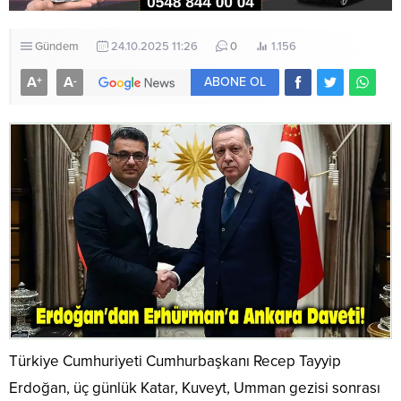
Gündem
24.10.2025 11:26
0
1.156
A
A
+
-
ABONE OL
Türkiye Cumhuriyeti Cumhurbaşkanı Recep Tayyip
Erdoğan, üç günlük Katar, Kuveyt, Umman gezisi sonrası