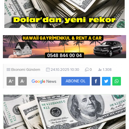
Ekonomi
Gündem
24.10.2025 10:30
0
1.308
A
A
+
-
ABONE OL