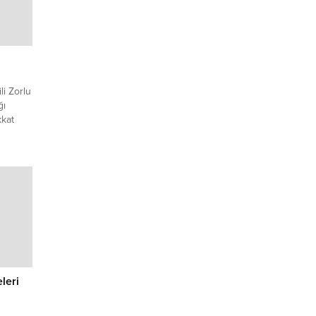
li Zorlu
ğı
kkat
dika
lı
aha
ev
er
bazı
Yeni...
leri
n