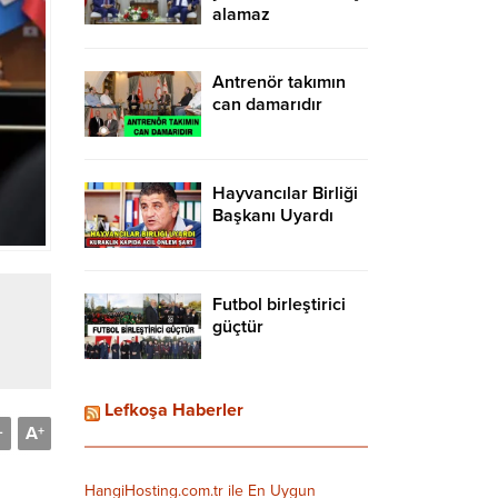
alamaz
Antrenör takımın
can damarıdır
Hayvancılar Birliği
Başkanı Uyardı
Futbol birleştirici
güçtür
Lefkoşa Haberler
A
-
+
HangiHosting.com.tr ile En Uygun