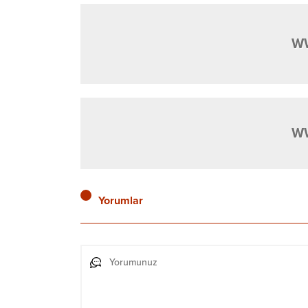
W
W
Yorumlar