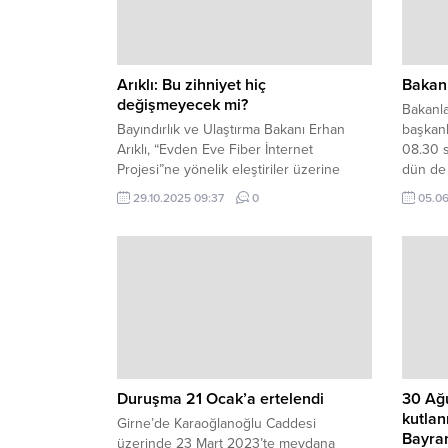
Arıklı: Bu zihniyet hiç
Bakanl
değişmeyecek mi?
Bakanla
Bayındırlık ve Ulaştırma Bakanı Erhan
başkanl
Arıklı, “Evden Eve Fiber İnternet
08.30 s
Projesi”ne yönelik eleştiriler üzerine
dün de
yazılı bir açıklama yaparak muhalefete
başkanl
29.10.2025 09:37
0
05.06
sert sözlerle yüklendi. Arıklı, geçmişte
toplan
Türkiye’den gelen su projesi, pandemi
hastanesi, Ercan Havalimanı ve belediye
reformu gibi birçok önemli projeye karşı
çıkıldığını savunarak, aynı kesimlerin
şimdi de fiber altyapı yatırımı hakkında...
Duruşma 21 Ocak’a ertelendi
30 Ağ
kutlan
Girne’de Karaoğlanoğlu Caddesi
Bayra
üzerinde 23 Mart 2023’te meydana