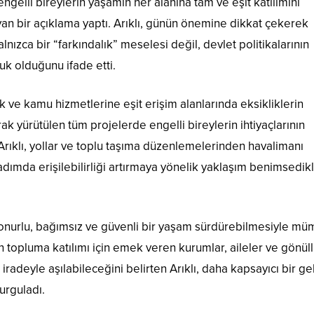
engelli bireylerin yaşamın her alanına tam ve eşit katılımını
yan bir açıklama yaptı. Arıklı, günün önemine dikkat çekerek
alnızca bir “farkındalık” meselesi değil, devlet politikalarının
k olduğunu ifade etti.
ik ve kamu hizmetlerine eşit erişim alanlarında eksikliklerin
ak yürütülen tüm projelerde engelli bireylerin ihtiyaçlarının
ti. Arıklı, yollar ve toplu taşıma düzenlemelerinden havalimanı
dımda erişilebilirliği artırmaya yönelik yaklaşım benimsedikl
 onurlu, bağımsız ve güvenli bir yaşam sürdürebilmesiyle m
rin topluma katılımı için emek veren kurumlar, aileler ve gönül
iradeyle aşılabileceğini belirten Arıklı, daha kapsayıcı bir g
vurguladı.