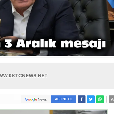
WW.KKTCNEWS.NET
A
ABONE OL