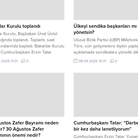
ar Kurulu toplandı
Ülkeyi sendika başkanları mı
yönetsin?
r Kurulu, Başbakan Ünal Üstel
ığında toplandı. Toplantı, saat
Ulusal Birlik Partisi (UBP) Milletveki
ıralarında başladı. Bakanlar Kurulu
Töre, son gelişmelere ilişkin yaptı
 Cumhurbaşkanı Ersin Tatar
açıklamada sendikalara yönelik di
ığında yaklaşık iki saat süren bir
çeken ifadeler kullandı. Töre, sen
.2025 11:01
0
08.04.2026 14:31
0
tı yapmıştı. WWW.KKTCNEWS.NET
başkanlarının süreç içerisinde fark
açıklamalar yaptığını belirterek, d
önce “kararname geri çekilirse gr
askıya alınacak” yönünde söyleml
olduğunu hatırlattı. Ancak bugün 
sendikaların eylemlere devam
edeceklerini açıkladığını ifade etti. 
ustos Zafer Bayramı neden
Cumhurbaşkanı Tatar: “Darbe
ır? 30 Ağustos Zafer
bir kez daha lanetliyorum”
mının önemi nedir?
Cumhurbaşkanı Ersin Tatar, Yuna