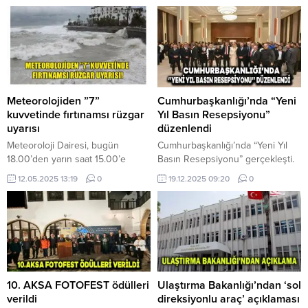
Meteorolojiden ”7”
Cumhurbaşkanlığı’nda “Yeni
kuvvetinde fırtınamsı rüzgar
Yıl Basın Resepsiyonu”
uyarısı
düzenlendi
Meteoroloji Dairesi, bugün
Cumhurbaşkanlığı’nda “Yeni Yıl
18.00’den yarın saat 15.00’e
Basın Resepsiyonu” gerçekleşti.
kadar “7” kuvvetinde fırtınamsı
Cumhurbaşkanı Tufan Erhürman
12.05.2025 13:19
0
19.12.2025 09:20
0
rüzgâr uyarısında bulundu.
ve eşi Nilden Bektaş Erhürman
Meteoroloji Dairesi’nden yapılan
tarafından düzenlenen etkinliğe
açıklamada, bölge denizlerinden
ülkedeki basın mensupları katıldı.
Taurus ve Curusade’de güney ve
Resepsiyon boyunca
batı yönlerden esen rüzgârın
Cumhurbaşkanı Erhürman ve eşi,
zamanla kuvvetlenerek ‘7’
basın mensuplarıyla sohbet etti,
kuvvetinde ve “fırtınamsı rüzgâr”
fotoğraf çektirdi. Erhürman kısa
şeklinde esmesinin beklendiği
bir konuşma da yaparak, yaklaşık
10. AKSA FOTOFEST ödülleri
Ulaştırma Bakanlığı’ndan ‘sol
belirtildi.
55 gündür görevde olduklarını ve
verildi
direksiyonlu araç’ açıklaması