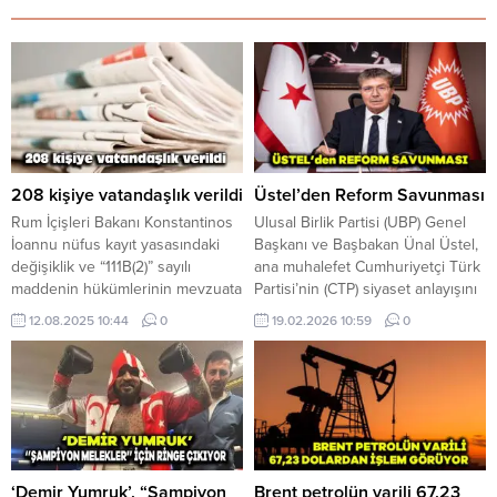
208 kişiye vatandaşlık verildi
Üstel’den Reform Savunması
Rum İçişleri Bakanı Konstantinos
Ulusal Birlik Partisi (UBP) Genel
İoannu nüfus kayıt yasasındaki
Başkanı ve Başbakan Ünal Üstel,
değişiklik ve “111B(2)” sayılı
ana muhalefet Cumhuriyetçi Türk
maddenin hükümlerinin mevzuata
Partisi’nin (CTP) siyaset anlayışını
dahil edilmesinin ardından, 208
eleştirerek, “Her yatırıma önce
12.08.2025 10:44
0
19.02.2026 10:59
0
kişiye “Kıbrıs” vatandaşlığı
karşı çıkıp sonra sonuçlarından
verildiğini açıkladı. Politis
faydalanmak siyaset değildir”
gazetesinde yer alan habere
dedi. Üstel, yaptığı yazılı
göre, söz konusu kişilerin
açıklamada CTP’nin yıllardır “önce
alanlarında uzmanlaşmış
karşı çıkma, ardından
şirketlerde istihdam edilmeleri
gerçekleşen projelerden
amacıyla Güney Kıbrıs’ta yaşayan
yararlanma” yöntemi izlediğini
kişiler olduğunu dile getiren
savundu. Üstel, muhalefetin
‘Demir Yumruk’, “Şampiyon
Brent petrolün varili 67,23