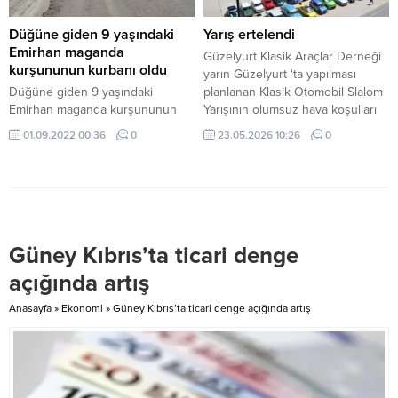
zaman sesler yükseldi.
kapı kapı eve ve biricik biricik
Cumhuriyet Meclisi’nin bozuk
sahaya inmiş durumdalar. Küs
Düğüne giden 9 yaşındaki
Yarış ertelendi
araçlarına benzin konduğu, bu
UBP’liler yok mu? Elbette...
Emirhan maganda
Güzelyurt Klasik Araçlar Derneği
araçlardan biri için geçtiğimiz ay
kurşununun kurbanı oldu
yarın Güzelyurt ‘ta yapılması
yaklaşık 900 TL’lik benzin ve
Düğüne giden 9 yaşındaki
planlanan Klasik Otomobil Slalom
yıkama...
Emirhan maganda kurşununun
Yarışının olumsuz hava koşulları
kurbanı oldu ANKARA Ankara'nın
nedeniyle ertelendiğini duyurdu.
01.09.2022 00:36
0
23.05.2026 10:26
0
Mamak ilçesine bağlı Kıbrıs
Dernek açıklamasında, yarışın 30
Köyünde gerçekleştirilen bir ...
Mayıs Cumartesi gününe
ertelendiği ve saat 14.00’de
Güzelyurt Düğün Parkı önüne
yapılacağı kaydedildi.
Güney Kıbrıs’ta ticari denge
açığında artış
Anasayfa
»
Ekonomi
»
Güney Kıbrıs’ta ticari denge açığında artış