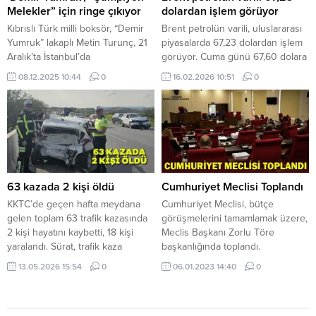
İoannu, Aleksandras Attalidu
çözüm üretmek...
Melekler” için ringe çıkıyor
dolardan işlem görüyor
isimli...
Kıbrıslı Türk milli boksör, “Demir
Brent petrolün varili, uluslararası
Yumruk” lakaplı Metin Turunç, 21
piyasalarda 67,23 dolardan işlem
Aralık’ta İstanbul’da
görüyor. Cuma günü 67,60 dolara
düzenlenecek uluslararası
kadar yükselen Brent petrolün
08.12.2025 10:44
0
16.02.2026 10:51
0
organizasyonda şampiyonluk
varil fiyatı, günü 67,19 dolardan
kemeri için ringe çıkıyor. Turunç
tamamladı. Brent petrolün varil
bu kritik maça, 6 Şubat
fiyatı, bugün saat 08.10 itibarıyla
Depreminde hayatını kaybeden
kapanışa göre yaklaşık yüzde
“Şampiyon Meleklerimiz” adına
0,05 artışla 67,23 dolar oldu. Aynı
çıkacağını açıkladı. Organizasyon;
saatte Batı Teksas türü (WTI) ham
farklı ülkelerden profesyonel
petrolün varili 62,72...
sporcular, spor ve sanat
63 kazada 2 kişi öldü
Cumhuriyet Meclisi Toplandı
dünyasından tanınmış isimler ile
KKTC’de geçen hafta meydana
Cumhuriyet Meclisi, bütçe
geniş bir katılımcı profiline...
gelen toplam 63 trafik kazasında
görüşmelerini tamamlamak üzere,
2 kişi hayatını kaybetti, 18 kişi
Meclis Başkanı Zorlu Töre
yaralandı. Sürat, trafik kaza
başkanlığında toplandı.
sebepleri ve rapor edilen suçlar
Cumhuriyet Meclisi Genel Kurulu,
13.05.2026 15:54
0
06.01.2023 14:40
0
arasında ilk sırada yer aldı.
Meclis Başkanı Zorlu
Denetimlerde, 263 araç trafikten
Töre başkanlığındaki
men edilirken, 13 sürücü ise
toplantı saat 12.30’da başladı.