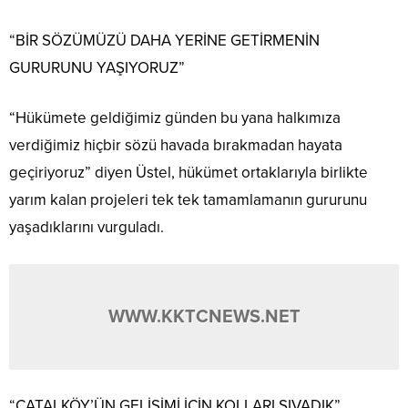
“BİR SÖZÜMÜZÜ DAHA YERİNE GETİRMENİN
GURURUNU YAŞIYORUZ”
“Hükümete geldiğimiz günden bu yana halkımıza
verdiğimiz hiçbir sözü havada bırakmadan hayata
geçiriyoruz” diyen Üstel, hükümet ortaklarıyla birlikte
yarım kalan projeleri tek tek tamamlamanın gururunu
yaşadıklarını vurguladı.
WWW.KKTCNEWS.NET
“ÇATALKÖY’ÜN GELİŞİMİ İÇİN KOLLARI SIVADIK”