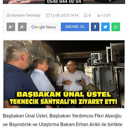
Gündem
Teknoloji
12.08.2025 14:14
0
1.320
A
A
+
-
ABONE OL
Başbakan Ünal Üstel, Başbakan Yardımcısı Fikri Ataoğlu
ve Bayındırlık ve Ulaştırma Bakanı Erhan Arıklı ile birlikte