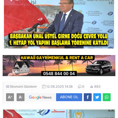
Ekonomi
Gündem
12.08.2025 14:38
0
883
A
A
+
-
ABONE OL