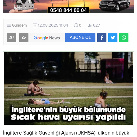
Gündem
12.08.2025 11:04
0
627
A
A
+
-
ABONE OL
İngiltere Sağlık Güvenliği Ajansı (UKHSA), ülkenin büyük