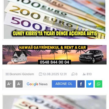
Ekonomi
Gündem
12.08.2025 12:31
0
810
A
A
+
-
ABONE OL