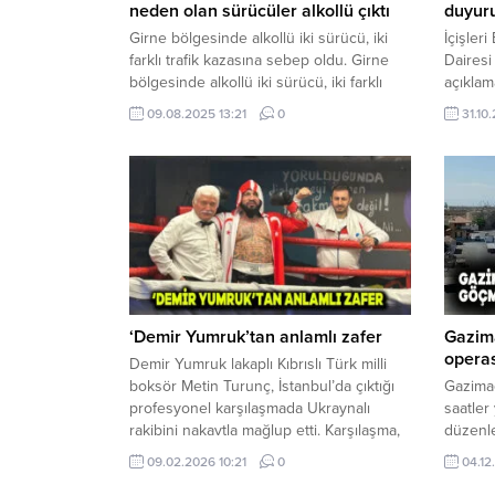
neden olan sürücüler alkollü çıktı
duyur
Girne bölgesinde alkollü iki sürücü, iki
İçişleri
farklı trafik kazasına sebep oldu. Girne
Dairesi
bölgesinde alkollü iki sürücü, iki farklı
açıklam
trafik kazasına sebep oldu. Polis Basın
kullanı
09.08.2025 13:21
0
31.10.
Subaylığı’ndan yapılan açıklamaya göre,
kartları
171 miligram alkollü İrem Güngör (K-26),
geçerli
dün saat 23.00 sıralarında, Ziya Rızkı
hatırla
Caddesi üzerinde, yönetimindeki YD 372
dolmaya
plakalı salon araç ile kuzey...
itibarıy
geçerli
bildiril
yenilen
‘Demir Yumruk’tan anlamlı zafer
Gazim
opera
Demir Yumruk lakaplı Kıbrıslı Türk milli
boksör Metin Turunç, İstanbul’da çıktığı
Gazima
profesyonel karşılaşmada Ukraynalı
saatler
rakibini nakavtla mağlup etti. Karşılaşma,
düzenle
6 Şubat depremlerinde hayatını
yakalan
09.02.2026 10:21
0
04.12
kaybeden yurttaşların anısına ringe
gelen b