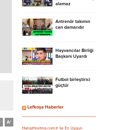
alamaz
Antrenör takımın
can damarıdır
Hayvancılar Birliği
Başkanı Uyardı
Futbol birleştirici
güçtür
Lefkoşa Haberler
A
-
+
HangiHosting.com.tr ile En Uygun