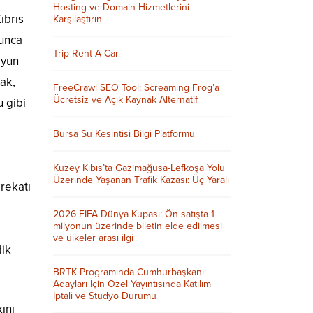
Hosting ve Domain Hizmetlerini
ıbrıs
Karşılaştırın
yunca
Trip Rent A Car
oyun
ak,
FreeCrawl SEO Tool: Screaming Frog’a
Ücretsiz ve Açık Kaynak Alternatif
 gibi
Bursa Su Kesintisi Bilgi Platformu
Kuzey Kıbıs’ta Gazimağusa-Lefkoşa Yolu
Üzerinde Yaşanan Trafik Kazası: Üç Yaralı
rekatı
2026 FIFA Dünya Kupası: Ön satışta 1
milyonun üzerinde biletin elde edilmesi
ve ülkeler arası ilgi
dik
BRTK Programında Cumhurbaşkanı
Adayları İçin Özel Yayıntısında Katılım
İptali ve Stüdyo Durumu
ını