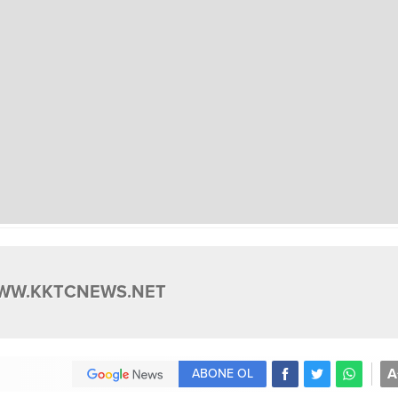
WW.KKTCNEWS.NET
A
ABONE OL