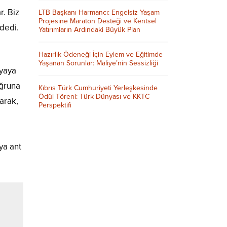
. Biz
LTB Başkanı Harmancı: Engelsiz Yaşam
Projesine Maraton Desteği ve Kentsel
 dedi.
Yatırımların Ardındaki Büyük Plan
Hazırlık Ödeneği İçin Eylem ve Eğitimde
Yaşanan Sorunlar: Maliye’nin Sessizliği
nyaya
uğruna
Kıbrıs Türk Cumhuriyeti Yerleşkesinde
Ödül Töreni: Türk Dünyası ve KKTC
arak,
Perspektifi
i
ya ant