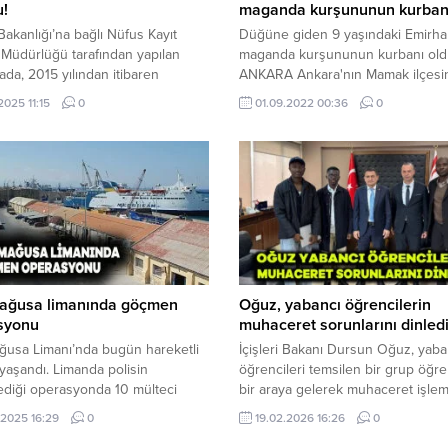
u!
maganda kurşununun kurbanı
 Bakanlığı’na bağlı Nüfus Kayıt
Düğüne giden 9 yaşındaki Emirh
 Müdürlüğü tarafından yapılan
maganda kurşununun kurbanı ol
ada, 2015 yılından itibaren
ANKARA Ankara'nın Mamak ilçesin
lmaya başlanan elektronik kimlik
Kıbrıs Köyünde gerçekleştirilen bir 
2025 11:15
0
01.09.2022 00:36
0
nın (e-kimlik, çipli, yonga özellikli)
lik süresinin 10 yıl olduğu
tıldı. Açıklamada, bu sürenin
 başlamasıyla birlikte 2025 yılı
la birçok kimlik kartının
liğinin sona ermekte olduğu
di. Süresi dolan kimlik kartlarının
mesinin...
ağusa limanında göçmen
Oğuz, yabancı öğrencilerin
syonu
muhaceret sorunlarını dinled
ğusa Limanı’nda bugün hareketli
İçişleri Bakanı Dursun Oğuz, yaba
 yaşandı. Limanda polisin
öğrencileri temsilen bir grup öğren
diği operasyonda 10 mülteci
bir araya gelerek muhaceret işlem
dı. Edinilen bilgiye göre, polis
yaşanan sorunları görüştü. Bakanl
.2025 16:29
0
19.02.2026 16:26
0
ir ihbar üzerine harekete geçti.
gerçekleşen görüşmede öğrencile