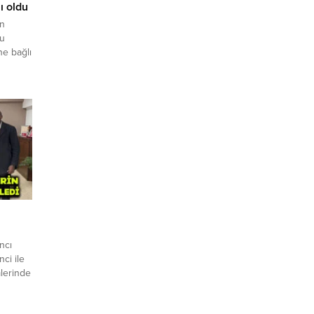
 oldu
an
du
e bağlı
...
i
ncı
ci ile
lerinde
ıkta
r,