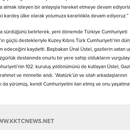
almak isteyen bir anlayışla hareket etmeye devam ediyorlar
iki kardeş ülke olarak yolumuza kararlılıkla devam ediyoruz.”
ılıkla sürdüğünü belirterek, yeni dönemde Türkiye Cumhuriyeti
n güçlü destekleriyle Kuzey Kıbrıs Türk Cumhuriyeti’nin dü
m edeceğini kaydetti. Başbakan Ünal Üstel, gazilerin vatan 
zgürlük destanında onurlu bir yere sahip olduklarını vurgulay
huriyeti’nin 102. kuruluş yıldönümünü de kutlayan Üstel, Gaz
rahmet ve minnetle andı. “Atatürk’ün ve silah arkadaşlarının
lkı da yürümüş, kendi Cumhuriyetini ilan etmiş ve onu yaşatma
WW.KKTCNEWS.NET