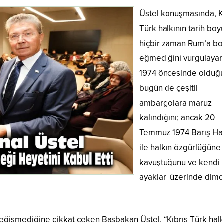
Üstel konuşmasında, K
Türk halkının tarih bo
hiçbir zaman Rum’a b
eğmediğini vurgulayar
1974 öncesinde olduğu
bugün de çeşitli
ambargolara maruz
kalındığını; ancak 20
Temmuz 1974 Barış Ha
ile halkın özgürlüğüne
kavuştuğunu ve kendi
ayakları üzerinde dim
değişmediğine dikkat çeken Başbakan Üstel, “Kıbrıs Türk halk