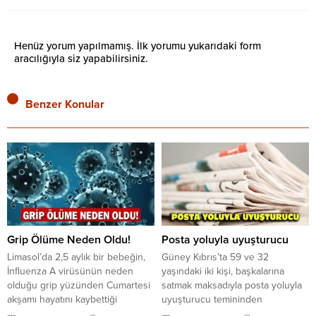
Henüz yorum yapılmamış. İlk yorumu yukarıdaki form
aracılığıyla siz yapabilirsiniz.
Benzer Konular
Grip Ölüme Neden Oldu!
Posta yoluyla uyuşturucu
Limasol’da 2,5 aylık bir bebeğin,
Güney Kıbrıs’ta 59 ve 32
İnfluenza A virüsünün neden
yaşındaki iki kişi, başkalarına
olduğu grip yüzünden Cumartesi
satmak maksadıyla posta yoluyla
akşamı hayatını kaybettiği
uyuşturucu temininden
bildirildi. Fileleftheros gazetesi,
tutuklandı. Alithia’nın haberine