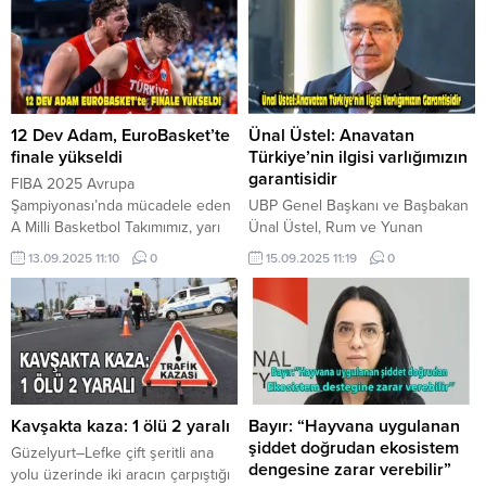
12 Dev Adam, EuroBasket’te
Ünal Üstel: Anavatan
finale yükseldi
Türkiye’nin ilgisi varlığımızın
garantisidir
FIBA 2025 Avrupa
Şampiyonası’nda mücadele eden
UBP Genel Başkanı ve Başbakan
A Milli Basketbol Takımımız, yarı
Ünal Üstel, Rum ve Yunan
final maçında Yunanistan’ı 94-68
ikilisinin Kıbrıs Türkleri ile Türkiye
13.09.2025 11:10
0
15.09.2025 11:19
0
mağlup ederek finale yükseldi.
arasındaki bağları zayıflatmak
FIBA 2025 Avrupa
istediğini belirterek, “Anavatan
Şampiyonası’nda mücadele eden
Türkiye’nin ilgisi varlığımızın
Türkiye, yarı final maçında
garantisidir” dedi. UBP Genel
Yunanistan’ı 94-68 mağlup
Başkanı ve Başbakan Ünal Üstel,
ederek finale yükseldi. Türk A
açıklama yaptı. UBP Genel
Milli Erkek Basketbol Takımı,
Başkanı ve Başbakan Ünal
EuroBasket yarı finalinde
Üstel’in açıklaması şöyle: “Kıbrıs
Kavşakta kaza: 1 ölü 2 yaralı
Bayır: “Hayvana uygulanan
Yunanistan’ı mağlup etti ve finale
Türk Halkı, duygusallıkla değil
şiddet doğrudan ekosistem
Güzelyurt–Lefke çift şeritli ana
yükseldi....
ama...
dengesine zarar verebilir”
yolu üzerinde iki aracın çarpıştığı