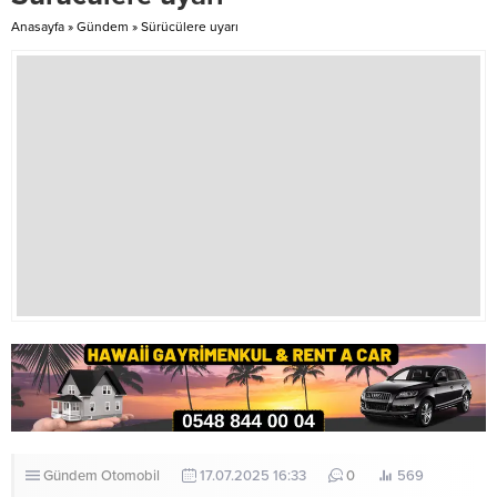
küçükken, hatta öncü hücreler
Bakanı Sadık Gardiyanoğlu da
Anasayfa
»
Gündem
»
Sürücülere uyarı
halindeyken dahi saptanabilir. Bu
konuşmasında, 21. yüzyılda halen
da yaşam süresini ve yaşam...
kadına şiddetin konuşulmasını bir
zül...
Gündem
Otomobil
17.07.2025 16:33
0
569