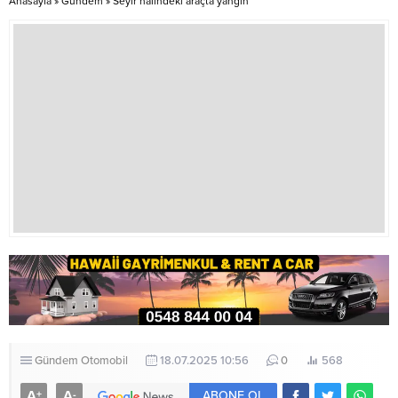
Anasayfa
»
Gündem
»
Seyir halindeki araçta yangın
teşebbüs' suçundan ceza
her platformda gündeme
verilmesini istedi.Olay, geçen yıl
getirdiklerini ve yetkilileri
23 Şubat'ta, Gülabibey Mahallesi
uyardıklarını...
Hasan Paşa Sokak'ta meydana
geldi. Bir...
Gündem
Otomobil
18.07.2025 10:56
0
568
A
A
+
-
ABONE OL