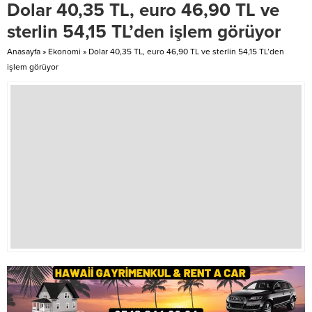
Dolar 40,35 TL, euro 46,90 TL ve
bir duruma girmiştir. DERHAL BİR
KRİZ...
sterlin 54,15 TL’den işlem görüyor
Anasayfa
»
Ekonomi
»
Dolar 40,35 TL, euro 46,90 TL ve sterlin 54,15 TL’den
işlem görüyor