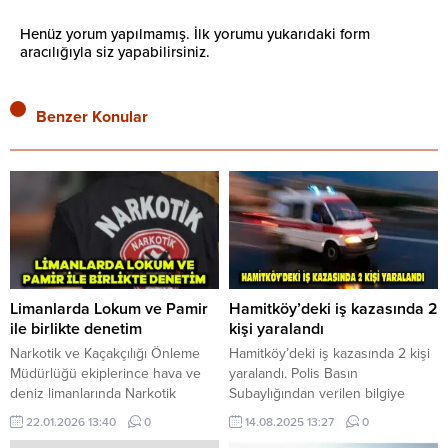
Henüz yorum yapılmamış. İlk yorumu yukarıdaki form
aracılığıyla siz yapabilirsiniz.
Benzer Konular
Limanlarda Lokum ve Pamir
Hamitköy’deki iş kazasında 2
ile birlikte denetim
kişi yaralandı
Narkotik ve Kaçakçılığı Önleme
Hamitköy’deki iş kazasında 2 kişi
Müdürlüğü ekiplerince hava ve
yaralandı. Polis Basın
deniz limanlarında Narkotik
Subaylığından verilen bilgiye
Dedektör Köpekleri “Lokum ve
göre, dün saat 14.30 sıralarında,
22.01.2026 13:40
0
14.08.2025 13:27
0
Pamir” ile birlikte denetimler
Hamitköy’deki plastik depo