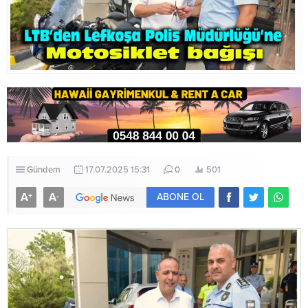
Gündem
17.07.2025 15:31
0
501
A
A
+
-
ABONE OL