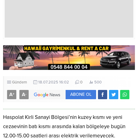
Gündem
18.07.2025 16:02
0
500
A
A
+
-
ABONE OL
Haspolat Kirli Sanayi Bölgesi’nin kuzey kısmı ve yeni
cezaevinin batı kısmı arasında kalan bölgeleye bugün
12.00-15.00 saatleri arası elektrik verilemeyecek.