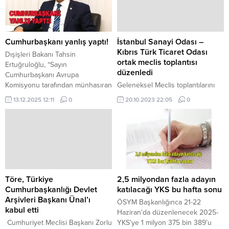
Cumhurbaşkanı yanlış yaptı!
İstanbul Sanayi Odası –
Kıbrıs Türk Ticaret Odası
Dışişleri Bakanı Tahsin
ortak meclis toplantısı
Ertuğruloğlu, “Sayın
düzenledi
Cumhurbaşkanı Avrupa
Komisyonu tarafından münhasıran
Geleneksel Meclis toplantılarını
Kıbrıs konusuyla ilgilenmek üzere
yapmak üzere KKTC’ye gelen ve
13.12.2025 12:11
0
20.10.2023 22:05
0
atanan ‘Kıbrıs Özel Temsilcisi’ ile
çeşitli ziyaretlerde bulunan
görüşmekle yanlış yapmıştır”
İstanbul Sanayi Odası (İSO)
dedi. Dışişleri Bakanı
Başkanı ve beraberindeki heyet,
Ertuğruloğlu, yaptığı açıklamada,
Kıbrıs Türk Ticaret Odası ile
Johannes Hahn, AB Komisyonu
birlikte ortak meclis toplantısı
tarafından tek taraflı bir tasarrufla
düzenledi. Kıbrıs Türk Ticaret
sadece Rum liderliği ile istişare
Odası Başkanı Turgay Deniz
edilerek sözde “Kıbrıs Özel
yaptığı konuşmasında
Töre, Türkiye
2,5 milyondan fazla adayın
Temsilcisi” olarak
‘Türkiyemiz, Varoluş
Cumhurbaşkanlığı Devlet
katılacağı YKS bu hafta sonu
görevlendirildiğini belirtti....
Mücadelesinde olduğu gibi
Arşivleri Başkanı Ünal’ı
ÖSYM Başkanlığınca 21-22
ekonomik gelişme
kabul etti
Haziran’da düzenlenecek 2025-
mücadelemizde de başlıca
Cumhuriyet Meclisi Başkanı Zorlu
YKS’ye 1 milyon 375 bin 389’u
destekçimizdir. Kıbrıs...