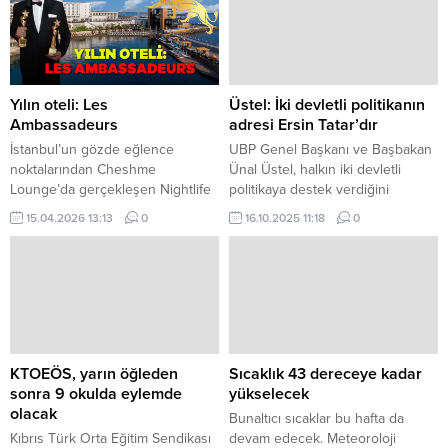
Yılın oteli: Les
Üstel: İki devletli politikanın
Ambassadeurs
adresi Ersin Tatar’dır
İstanbul’un gözde eğlence
UBP Genel Başkanı ve Başbakan
noktalarından Cheshme
Ünal Üstel, halkın iki devletli
Lounge’da gerçekleşen Nightlife
politikaya destek verdiğini
Dergisi’nin “Yaza Merhaba” partisi
kaydederek, seçimin sonucunu
15.04.2026 13:13
0
16.10.2025 11:18
0
ve ödül töreni, iş, sanat, cemiyet
ilan etti. Ulusal Birlik Partisi (UBP)
ve basın dünyasının yoğun
Genel Başkanı ve Başbakan Ünal
katılımıyla unutulmaz bir geceye
Üstel, Kıbrıs meselesi ve
sahne oldu. Yoğun bir katılımla
Cumhurbaşkanlığı seçimine
gerçekleştirilen organizasyon,
yönelik önemli açıklamalarda
görkemi ve seçkin davetli
bulundu. Kıbrıs Postası’ndaki canlı
profiliyle dikkat çekerken,
yayına katılan Üstel, Kıbrıslı
gecenin en önemli anlarından biri
Rumların zihniyetinin
KTOEÖS, yarın öğleden
Sıcaklık 43 dereceye kadar
ödül töreni oldu. Gecede yılın...
değişmediğine dikkat çekti.
sonra 9 okulda eylemde
yükselecek
Üstel,...
olacak
Bunaltıcı sıcaklar bu hafta da
Kıbrıs Türk Orta Eğitim Sendikası
devam edecek. Meteoroloji