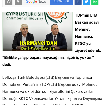
A
A
+
-
ABONE OL
TDP’nin LTB
Başkan adayı
Mehmet
Harmancı,
KTSO’yu
ziyaret ederek,
“Birlikte çalışıp başaramayacağımız hiçbir iş yoktur.”
dedi.
Lefkoşa Türk Belediyesi (LTB) Başkanı ve Toplumcu
Demokrasi Partisi’nin (TDP) LTB Başkan adayı Mehmet
Harmancı ve ekibi dün son ziyaretlerini Çukurovalılar
Derneği, KKTC Vatanseverler Yardımlaşma ve Dayanışma