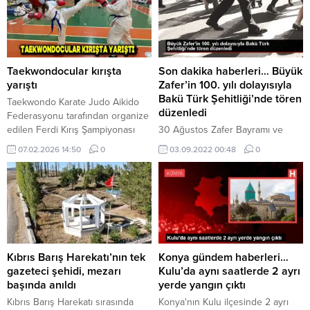
Taekwondocular kırışta
Son dakika haberleri… Büyük
yarıştı
Zafer’in 100. yılı dolayısıyla
Bakü Türk Şehitliği’nde tören
Taekwondo Karate Judo Aikido
düzenledi
Federasyonu tarafından organize
edilen Ferdi Kırış Şampiyonası
30 Ağustos Zafer Bayramı ve
dün (Cuma) gerçekleştirildi. Girne
Türk Silahlı Kuvvetleri Günü
07.02.2026 14:50
0
03.09.2022 00:48
0
Avrasya Taekwondo Merkezi’nde
dolayısıyla Azerbaycan'ın
gerçekleştirilen şampiyonaya tüm
başkenti Bakü'deki Türk
bölge sporcuları katılırken
Şehitliği'nde tören yapıldı. Törene
şampiyonayı, Genel Sekreter
...
Cansu Keskin, Senior Master
Öykü Ergin, Senior Master Ali
Uslu Başkanlığında Ceyda
Uçaner, Zehra Karip, Mustafa
Kıbrıs Barış Harekatı’nın tek
Konya gündem haberleri…
Özen, Kader Karlık ve
gazeteci şehidi, mezarı
Kulu’da aynı saatlerde 2 ayrı
federasyon hakem heyeti...
başında anıldı
yerde yangın çıktı
Kıbrıs Barış Harekatı sırasında
Konya'nın Kulu ilçesinde 2 ayrı