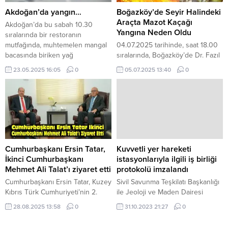
Azerbaycan Devleti Olağanüstü
Mevzuata aykırı durum tespit
Haller Bakanı Kemaleddin
edilen işletmelere gerekli yasal
Akdoğan’da yangın…
Boğazköy’de Seyir Halindeki
Haydarov’a, Genel Sekreter
işlemler uygulanırken,
Araçta Mazot Kaçağı
Akdoğan’da bu sabah 10.30
Büyükelçi Kubanıçbek
eksikliklerin giderilmesi için
Yangına Neden Oldu
sıralarında bir restoranın
Ömüraliyev ile Türk Devletleri
işletmelere belirli...
mutfağında, muhtemelen mangal
04.07.2025 tarihinde, saat 18.00
Teşkilatı Sekreteryası’na teşekkür
bacasında biriken yağ
sıralarında, Boğazköy’de Dr. Fazıl
etti. KKTC’de meydana...
kalıntılarının ısınıp alevlenmesi
Küçük Caddesi üzerinde seyir
23.05.2025 16:05
0
05.07.2025 13:40
0
sonucu yangın meydana geldi.
halinde bulunan PZ 651 plakalı
Akdoğan’da bu sabah 10.30
van araçta, mazot kaçağı sonucu
sıralarında bir restoranın
meydana gelen yangın
mutfağında, muhtemelen mangal
neticesinde aracın motor bölümü
bacasında biriken yağ
yanarak zarar görmüştür. Yangına
kalıntılarının ısınıp alevlenmesi
ilk müdahale çevre sakinleri
sonucu yangın meydana geldi.
tarafından yapılarak
Polis açıklamasında yangın
söndürülmesinin ardından olay
Cumhurbaşkanı Ersin Tatar,
Kuvvetli yer hareketi
sonucu, mangal aspiratörü,
yerine intikal eden itfaiye ekipleri
İkinci Cumhurbaşkanı
istasyonlarıyla ilgili iş birliği
duman tahliye borusu, klima...
tarafından da soğutma...
Mehmet Ali Talat’ı ziyaret etti
protokolü imzalandı
Cumhurbaşkanı Ersin Tatar, Kuzey
Sivil Savunma Teşkilatı Başkanlığı
Kıbrıs Türk Cumhuriyeti’nin 2.
ile Jeoloji ve Maden Dairesi
Cumhurbaşkanı Mehmet Ali Talat’ı
arasında, kuvvetli yer hareketi
28.08.2025 13:58
0
31.10.2023 21:27
0
ziyaret ederek, görüştü. Ziyarette,
istasyonlarının devri, bakımı ve
Cumhurbaşkanı Ersin Tatar, Kıbrıs
idamesiyle ilgili iş birliği protokolü