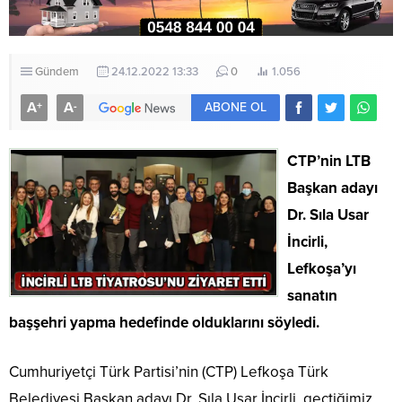
Gündem
24.12.2022 13:33
0
1.056
A
A
+
-
ABONE OL
CTP’nin LTB
Başkan adayı
Dr. Sıla Usar
İncirli,
Lefkoşa’yı
sanatın
başşehri yapma hedefinde olduklarını söyledi.
Cumhuriyetçi Türk Partisi’nin (CTP) Lefkoşa Türk
Belediyesi Başkan adayı Dr. Sıla Usar İncirli, geçtiğimiz