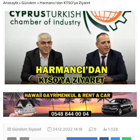
Anasayfa
»
Gündem
»
Harmancı’dan KTSO’ya Ziyaret
geçirmeye çalıştıklarını belirten
Berova, bu sistemle birlikte
ülkeye getirilen...
Gündem
Siyaset
24.12.2022 14:18
0
1.028