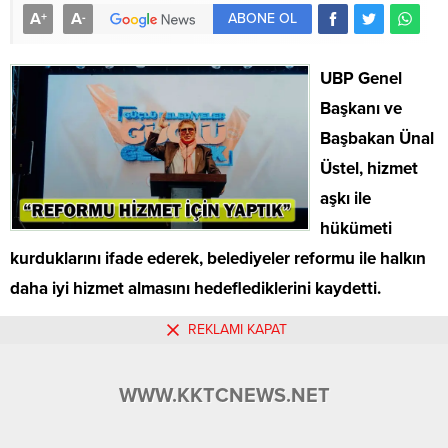
A
A
+
-
ABONE OL
UBP Genel
Başkanı ve
Başbakan Ünal
Üstel, hizmet
aşkı ile
hükümeti
kurduklarını ifade ederek, belediyeler reformu ile halkın
daha iyi hizmet almasını hedeflediklerini kaydetti.
Ulusal Birlik Partisi (UBP), Alsancak Belediyesi Başkanı ve
REKLAMI KAPAT
UBP’nin Lapta Alsancak Çamlıbel Belediyesi Başkan
adayı Fırat Ataser’e destek mitingi düzenledi.
WWW.KKTCNEWS.NET
Lapta yürüyüş yolunun başlangıç noktasında