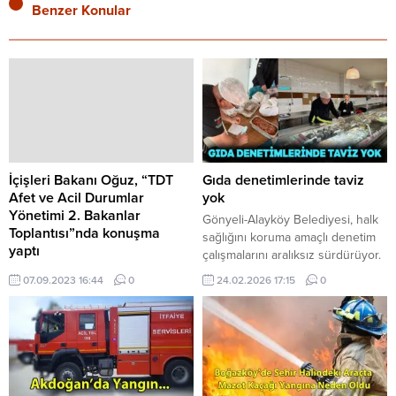
Benzer Konular
İçişleri Bakanı Oğuz, “TDT
Gıda denetimlerinde taviz
Afet ve Acil Durumlar
yok
Yönetimi 2. Bakanlar
Gönyeli-Alayköy Belediyesi, halk
Toplantısı”nda konuşma
sağlığını koruma amaçlı denetim
yaptı
çalışmalarını aralıksız sürdürüyor.
İçişleri Bakanı Dursun Oğuz, Türk
Yapılan kontrollerde özellikle
07.09.2023 16:44
0
24.02.2026 17:15
0
Devletler Teşkilatı (TDT) Afet ve
işletmelerin hijyen şartları,
Acil Durumlar Yönetimi 2.
gıdaların saklama koşulları, son
Bakanlar Toplantısı’nda konuşma
kullanma tarihleri, personel
yaptı. Bakanlıktan verilen bilgiye
hijyeni, sağlık karneleri, iş yeri
göre, Oğuz yaptığı konuşmada,
izinleri ve faaliyet uygunluklarının
toplantıya ev sahipliği yapan
titizlikle incelendiği belirtildi.