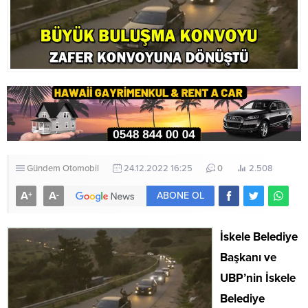
Gündem
Otomobil
24.12.2022 16:25
0
2.508
A
A
+
-
ABONE OL
İskele Belediye
Başkanı ve
UBP’nin İskele
Belediye