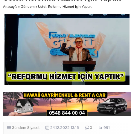
saat 18.00’e kadar devam etmesi
gözlemci statüsünde katılacağını
Anasayfa
»
Gündem
»
Üstel: Reformu Hizmet İçin Yaptık
beklenen tozlu hava nedeniyle
yazdılar. Gazeteler ayrıca Rum
hassasiyeti olan vatandaşların...
Yönetimi Başkanı Nikos...
Gündem
Siyaset
24.12.2022 13:15
0
991