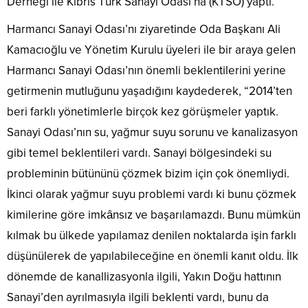
Derneği ile Kıbrıs Türk Sanayi Odası’na (KTSO) yaptı.
Harmancı Sanayi Odası’nı ziyaretinde Oda Başkanı Ali
Kamacıoğlu ve Yönetim Kurulu üyeleri ile bir araya gelen
Harmancı Sanayi Odası’nın önemli beklentilerini yerine
getirmenin mutluğunu yaşadığını kaydederek, “2014’ten
beri farklı yönetimlerle birçok kez görüşmeler yaptık.
Sanayi Odası’nın su, yağmur suyu sorunu ve kanalizasyon
gibi temel beklentileri vardı. Sanayi bölgesindeki su
probleminin bütününü çözmek bizim için çok önemliydi.
İkinci olarak yağmur suyu problemi vardı ki bunu çözmek
kimilerine göre imkȃnsız ve başarılamazdı. Bunu mümkün
kılmak bu ülkede yapılamaz denilen noktalarda işin farklı
düşünülerek de yapılabileceğine en önemli kanıt oldu. İlk
dönemde de kanallizasyonla ilgili, Yakın Doğu hattının
Sanayi’den ayrılmasıyla ilgili beklenti vardı, bunu da