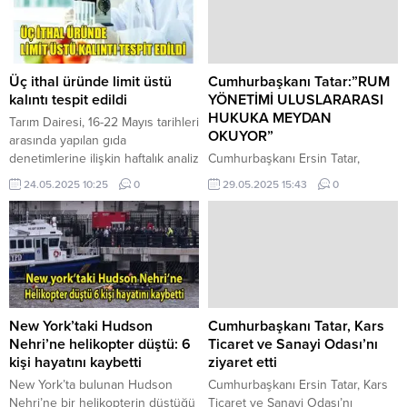
Üç ithal üründe limit üstü
Cumhurbaşkanı Tatar:”RUM
kalıntı tespit edildi
YÖNETİMİ ULUSLARARASI
HUKUKA MEYDAN
Tarım Dairesi, 16-22 Mayıs tarihleri
OKUYOR”
arasında yapılan gıda
denetimlerine ilişkin haftalık analiz
Cumhurbaşkanı Ersin Tatar,
sonuçlarını açıkladı. Devlet
Türkiye Cumhuriyeti İçişleri
24.05.2025 10:25
0
29.05.2025 15:43
0
Laboratuvarı’nda gerçekleştirilen
Bakanı Ali Yerlikaya’yı kabul etti.
analizlerde, ithal ve yerli
Cumhurbaşkanlığında yer alan
ürünlerden alınan toplam 51
kabulde, Türkiye Cumhuriyeti
numune Avrupa Birliği pestisit
Lefkoşa Büyükelçisi Ali Murat
limitlerine göre değerlendirildi.
Başçeri, İçişleri Bakanı Dursun
İthal ürünlerden alınan 30
Oğuz, konuk heyet ve diğer
numunenin 27’si temiz çıkarken,
yetkililer katıldı. Cumhurbaşkanı
3 numunede limit üstü bitki
Tatar, kabulde yaptığı konuşmada,
New York’taki Hudson
Cumhurbaşkanı Tatar, Kars
koruma ürünü tespit edildi.
Anavatan Türkiye Cumhuriyeti ile
Nehri’ne helikopter düştü: 6
Ticaret ve Sanayi Odası’nı
Mehtap...
olan ilişkilere değinerek,
kişi hayatını kaybetti
ziyaret etti
“Buradaki İçişleri Bakanlığı’mız ile
New York’ta bulunan Hudson
Cumhurbaşkanı Ersin Tatar, Kars
sizler arasında...
Nehri’ne bir helikopterin düştüğü
Ticaret ve Sanayi Odası’nı