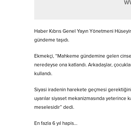
W
Haber Kıbrıs Genel Yayın Yönetmeni Hüseyin
gündeme taşıdı.
Ekmekçi, “Mahkeme gündemine gelen cinsel ni
neredeyse ona katlandı. Arkadaşlar, çocuklar 
kullandı.
Siyasi iradenin harekete geçmesi gerektiğini
uyarılar siyaset mekanizmasında yeterince kar
meselesidir” dedi.
En fazla 6 yıl hapis…