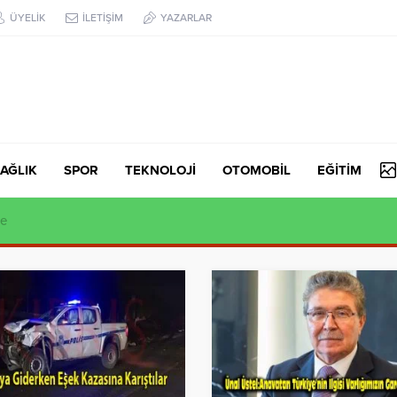
ÜYELİK
İLETİŞİM
YAZARLAR
AĞLIK
SPOR
TEKNOLOJİ
OTOMOBİL
EĞİTİM
syonu