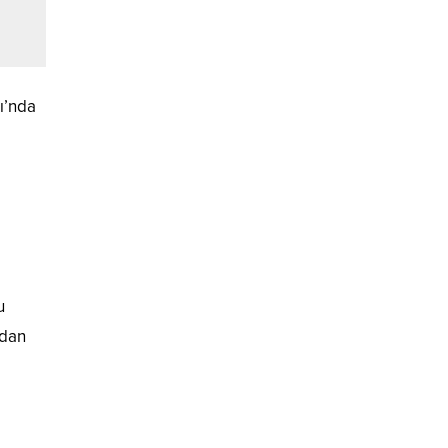
ı’nda
u
cdan