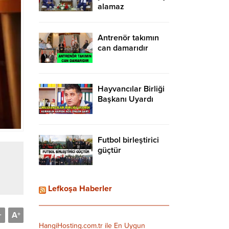
alamaz
Antrenör takımın
can damarıdır
Hayvancılar Birliği
Başkanı Uyardı
Futbol birleştirici
güçtür
Lefkoşa Haberler
A
-
+
HangiHosting.com.tr ile En Uygun