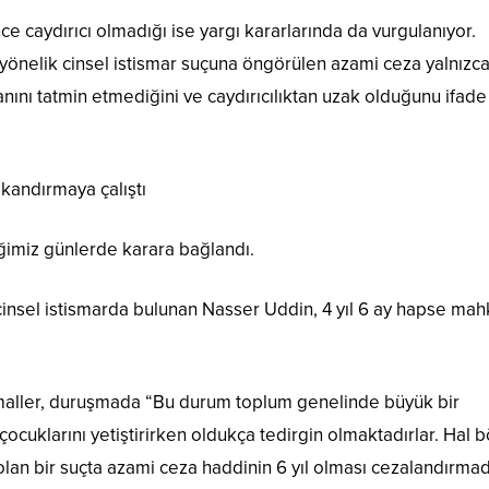
e caydırıcı olmadığı ise yargı kararlarında da vurgulanıyor.
önelik cinsel istismar suçuna öngörülen azami ceza yalnızca 
nını tatmin etmediğini ve caydırıcılıktan uzak olduğunu ifade
 kandırmaya çalıştı
iğimiz günlerde karara bağlandı.
insel istismarda bulunan Nasser Uddin, 4 yıl 6 ay hapse ma
aller, duruşmada “Bu durum toplum genelinde büyük bir
cuklarını yetiştirirken oldukça tedirgin olmaktadırlar. Hal b
ı olan bir suçta azami ceza haddinin 6 yıl olması cezalandırma