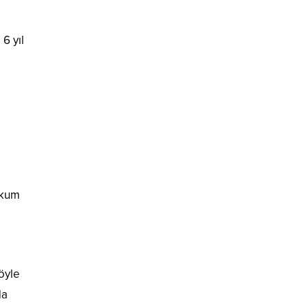
6 yıl
hkum
öyle
da