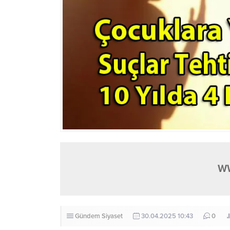
W
Gündem
Siyaset
30.04.2025 10:43
0