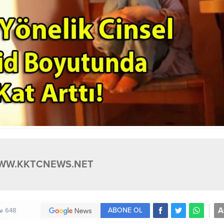
WW.KKTCNEWS.NET
A
ABONE OL
648