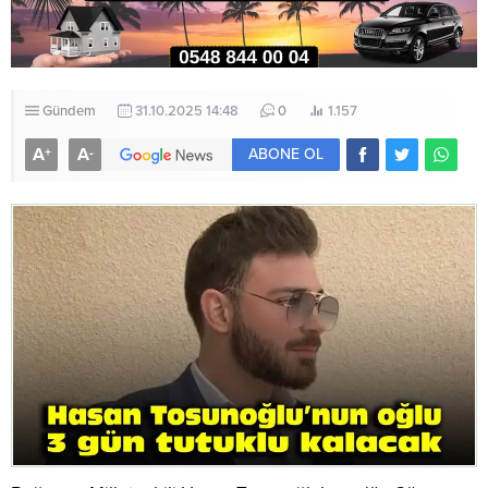
Gündem
31.10.2025 14:48
0
1.157
A
A
+
-
ABONE OL