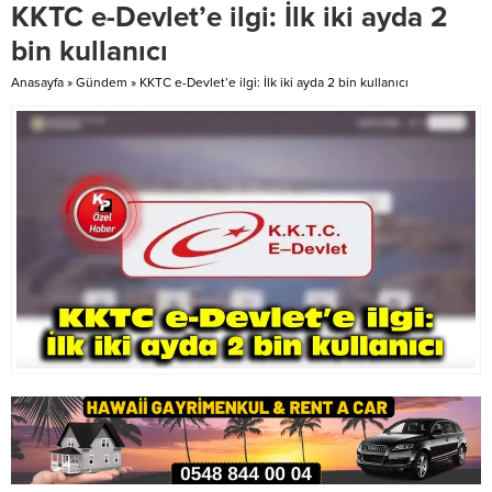
KKTC e-Devlet’e ilgi: İlk iki ayda 2
etti. Üstel’in açıklaması şöyle:
grubuna sahip motorların
Anavatan Türkiye Cumhuriyeti
değişiminde...
bin kullanıcı
Cumhurbaşkanı Recep Tayyip
Erdoğan’ın, AK Parti tarafından
Anasayfa
»
Gündem
»
KKTC e-Devlet’e ilgi: İlk iki ayda 2 bin kullanıcı
hazırlanan...