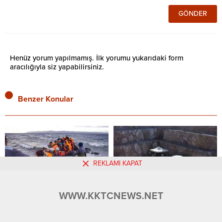
Henüz yorum yapılmamış. İlk yorumu yukarıdaki form
aracılığıyla siz yapabilirsiniz.
Benzer Konular
REKLAMI KAPAT
36 Göçmen Sınırdışı Edilecek
Gün yüzüne çıkan acı
WWW.KKTCNEWS.NET
KKTC’de yakalanan 36 düzensiz
Kayıp Şahıslar Komitesi (KŞK)
göçmenin sınır dışı edileceği
tarafından Larnaka’ya bağlı