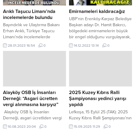
Seçimlerinde sandık seçmen
saat 09.30’da gerçekleştirilecek.
listelerinde kayıtlı olan bir
WWW.KKTCNEWS.NET
Arıklı Taşucu Limanı’nda
Emirnameleri kaldıracağız
seçmenin, Kıbrıs Türk Federe
incelemelerde bulundu
UBP’nin Erenköy-Karpaz Belediye
Devleti veya Kuzey Kıbrıs Türk
Bayındırlık ve Ulaştırma Bakanı
Başkan adayı Dr. Hamit Bakırcı,
Cumhuriyeti...
Erhan Arıklı, Türkiye Taşucu
bölgedeki emirnamelerin büyük
Limanı’nda incelemelerde
bir engel olduğunu vurgulayarak,
bulundu. Bakanlıktan verilen
“Biz bir imar planı oluşturarak,
28.01.2023 16:54
0
14.12.2022 13:14
0
bilgiye göre, Arıklı, Taşucu
emirnameleri kaldıracağız”
Limanı’nın bir müddet önce
açıklamasında bulundu. Ulusal
özelleştiğini, özelleştirmeyi ve
Birlik Partisi’nin (UBP) Erenköy-
yaşanan sıkıntıları
Karpaz Belediye Başkan adayı Dr.
yerinde incelemek için bu ziyareti
Hamit Bakırcı, katıldığı bir
gerçekleştirdiğini belirtti.
televizyon programınla projeleri
Arıklı, Girne Turizm Limanı’nda da
hakkında açıklamalarda bulundu.
benzer sıkıntıların bulunduğunu
Turizm bakımından oldukça
Alayköy OSB İş İnsanları
2025 Kuzey Kıbrıs Ralli
belirterek, “Taşucu yeni limanı
gözde olan Karpaz bölgesinin...
Derneği: “Asgari ücretten
Şampiyonası yedinci yarışı
2024’te hizmete giriyor. Şu
vergi alınmasına karşıyız”
yapıldı
andaki liman da oraya taşınıyor.
Alayköy OSB İş İnsanları
Lefkoşa, 15 Eylül 25 (TAK): 2025
Yaşanan sıkıntılar büyük ölçüde
Derneği, asgari ücretliden vergi
Kuzey Kıbrıs Ralli Şampiyonası’nın
ortadan...
alınmasına karşı olduğunu bildirdi.
yedinci yarışı olan Gülgün Süt
10.08.2023 20:04
0
15.09.2025 11:29
0
Dernekten yapılan yazılı
Kuzey Kıbrıs Rallisi tamamlandı.