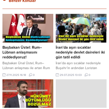
Benzer Konular
Başbakan Üstel: Rum–
İran’da aşırı sıcaklar
Lübnan anlaşmasını
nedeniyle devlet daireleri iki
reddediyoruz!
gün tatil edildi
Başbakan Ünal Üstel, Rum–
İran’da aşırı sıcaklar nedeniyle
Lübnan anlaşması ile artan Rum
Buşehr’in ardından Loristan
silahlanmasını değerlendirerek,
eyaletinde de kamu kurumları 29-
27.11.2025 16:18
0
29.07.2025 13:03
0
“KKTC hükümeti olarak bu
30 Temmuz günlerinde tatil edildi.
anlaşmayı reddediyoruz”
İranlı Öğrenciler Haber Ajansı’na
ifadelerini kullandı. Başbakan
(ISNA) göre, Loristan Vali
Üstel, “Güney Kıbrıs Rum
Yardımcısı Hamid Keşkuli konuya
Yönetimi’nin (GKRY), Lübnan ile
ilişkin bilgi verdi. Keşkuli, “Artan
imzaladığı Münhasır Ekonomik
sıcaklıklar nedeniyle, tüm kamu
Bölge Sınırlandırma Anlaşması
kurumları, üniversiteler ve eğitim