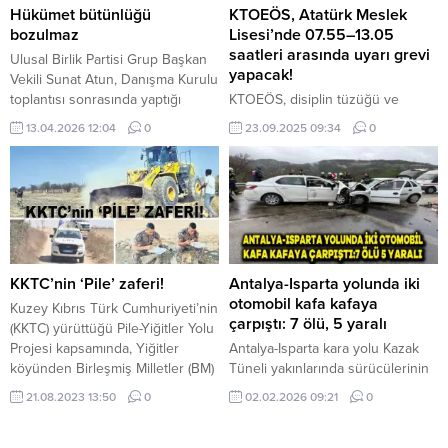
(MEB), KKTC’nin MEB’ini ihlal
kurumları 29-30 Temmuz
Hükümet bütünlüğü
KTOEÖS, Atatürk Meslek
etmektedir ve KKTC Hükümeti
günlerinde tatil edilmiştir. Gerekli
bozulmaz
Lisesi’nde 07.55–13.05
olarak bu anlaşmayı
durumlarda çalışmalar...
saatleri arasında uyarı grevi
Ulusal Birlik Partisi Grup Başkan
reddediyoruz” dedi. “Rum tarafı,
yapacak!
Vekili Sunat Atun, Danışma Kurulu
Anavatan Türkiye’nin askeri...
toplantısı sonrasında yaptığı
KTOEÖS, disiplin tüzüğü ve
açıklamada, bu hafta Cumhuriyet
siyasal dayatmaları protesto için
13.04.2026 12:04
0
23.09.2025 09:34
0
Meclisi Genel Kurulu’nun
Atatürk Meslek Lisesi’nde bugün
toplanmayacağını, sürece ilişkin
07.55–13.05 saatleri arasında
yeni yol haritasının ise
uyarı grevi yapacak. Saat 10.00’da
önümüzdeki hafta netleşeceğini
basına geniş açıklama yapılacak.
söyledi. Koalisyon ortaklarından
Kıbrıs Türk Orta Eğitim
gelen açıklamaların hatırlatılması
Öğretmenler Sendikası (KTOEÖS),
üzerine konuşan Atun, hükümetin
Atatürk Meslek Lisesi’nde bugün
bütünlüğünün bozulacağı
07.55–13.05 saatleri arasında
KKTC’nin ‘Pile’ zaferi!
Antalya-Isparta yolunda iki
ihtimaline katılmadığını söyledi.
uyarı grevi yapacak. Sendika
otomobil kafa kafaya
Kuzey Kıbrıs Türk Cumhuriyeti’nin
Koalisyon ortağı partilerin
Başkanı Selma Eylem imzasıyla
çarpıştı: 7 ölü, 5 yaralı
(KKTC) yürüttüğü Pile-Yiğitler Yolu
düşüncelerini basın...
yapılan açıklamada, disiplin
Projesi kapsamında, Yiğitler
Antalya-Isparta kara yolu Kazak
tüzüğü...
köyünden Birleşmiş Milletler (BM)
Tüneli yakınlarında sürücülerinin
kontrolündeki Yeşil Hat üzerinde
ismi henüz öğrenilmeyen iki
21.08.2023 13:50
0
02.02.2026 09:21
0
bulunan Pile köyüne yol
otomobil kafa kafaya çarpıştı.
genişletme çalışmaları devam
İhbar üzerine kaza yerine 112 Acil