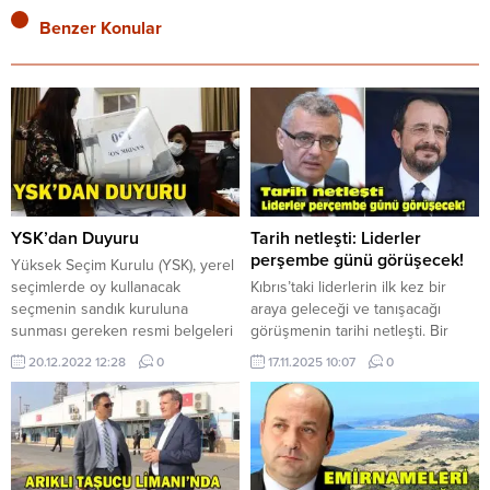
Benzer Konular
YSK’dan Duyuru
Tarih netleşti: Liderler
perşembe günü görüşecek!
Yüksek Seçim Kurulu (YSK), yerel
seçimlerde oy kullanacak
Kıbrıs’taki liderlerin ilk kez bir
seçmenin sandık kuruluna
araya geleceği ve tanışacağı
sunması gereken resmi belgeleri
görüşmenin tarihi netleşti. Bir
duyurarak, belirtilen resmi
saat sürecek olan görüşme, 20
20.12.2022 12:28
0
17.11.2025 10:07
0
belgelerden birini sunmayanların
Kasım Perşembe günü saat
oy kullanamayacağı uyarısında
09.30’da başlayacak ve BM
bulundu. YSK’nın 22
Genel Sekreteri Özel
No’lu duyurusunda, 25 Aralık’ta
Temsilcisi’nin ara bölgedeki
yapılacak Yerel Kuruluş Organları
rezidansında yapılacak. Liderlerin
Genel
ilk buluşması, Perşembe günü