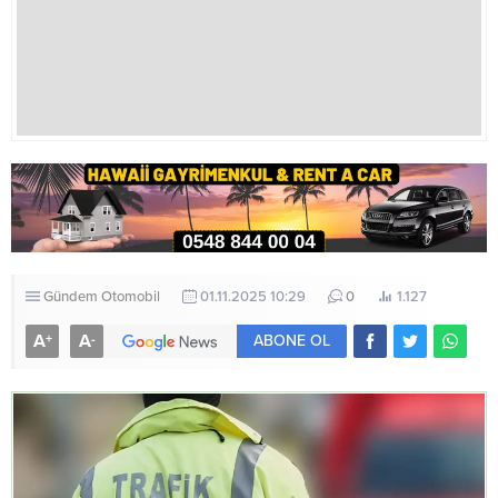
Gündem
Otomobil
01.11.2025 10:29
0
1.127
A
A
+
-
ABONE OL