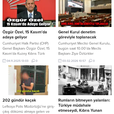
Özgür Özel, 15 Kasım’da
Genel Kurul denetim
adaya geliyor
göreviyle toplanacak
Cumhuriyet Halk Partisi (CHP)
Cumhuriyet Meclisi Genel Kurulu,
Genel Başkanı Özgür Özel, 15
bugün saat 10.00’da Meclis
Kasım’da Kuzey Kıbrıs Türk
Başkanı Ziya Öztürkler
Cumhuriyeti’ne gelecek. KKTC’nin
başkanlığında denetim göreviyle
04.11.2025 13:03
0
03.02.2026 10:57
0
42’nci kuruluş yıl dönümü
toplanacak. Toplantının
dolayısıyla düzenlenecek resmi
gündeminde milletvekillerinin
törenlere katılacak olan Özel,
güncel konuşmaları yer alıyor.
Cumhurbaşkanı seçilen Tufan
Erhürman’a da “hayırlı olsun”
ziyaretinde bulunacak.
202 gündür kaçak
Rumların bitmeyen yalanları:
Türkiye müdahale
Lefkoşa Polis Müdürlüğü’ne giriş-
etmeseydi, Kıbrıs Yunan
çıkış dökümü almaya gelen ve