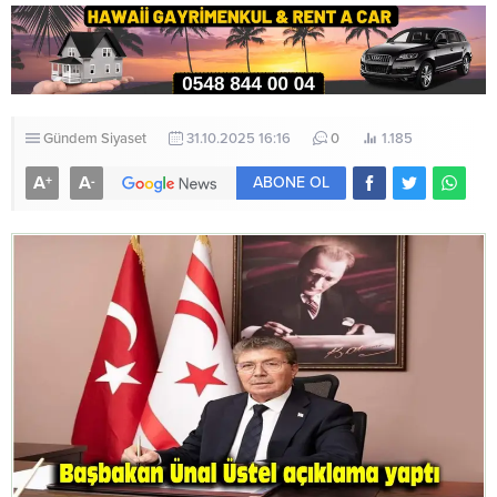
Gündem
Siyaset
31.10.2025 16:16
0
1.185
A
A
+
-
ABONE OL