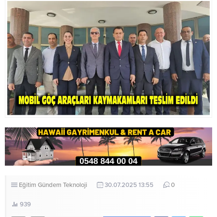
büyük memnuniyet duyduğunu...
görüşmelerinde,
Cumhurbaşkanının duyarlı
davrandığını, soruna çözüm
üretilmesi gerektiğini söylediğini
belirtti ve...
Eğitim
Gündem
Teknoloji
30.07.2025 13:55
0
939