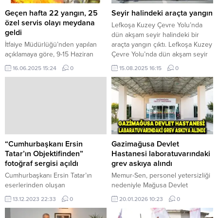
Geçen hafta 22 yangın, 25
Seyir halindeki araçta yangın
özel servis olayı meydana
Lefkoşa Kuzey Çevre Yolu’nda
geldi
dün akşam seyir halindeki bir
İtfaiye Müdürlüğü’nden yapılan
araçta yangın çıktı. Lefkoşa Kuzey
açıklamaya göre, 9-15 Haziran
Çevre Yolu’nda dün akşam seyir
tarihleri arasındaki yangınlar
halindeki bir araçta yangın çıktı.
16.06.2025 15:24
0
15.08.2025 16:15
0
sonucu toplam 4 milyon 182 bin
Polis basın bültenine göre, Salih
100 TL’lik zarar meydana geldi.
Özkurt’un kullanımındaki HM 843
KKTC’de geçen hafta 22 yangın,
plakalı araçta saat 19.30’da çıkan
25 özel servis olayı yaşandı.
yangın, elektrik aksamlarının kısa
İtfaiye Müdürlüğü’nden yapılan
devre yapıp alevlenmesi sonucu
açıklamaya göre, 9-15 Haziran
başladı. Yangına ilk müdahale...
tarihleri arasındaki yangınlar
sonucu toplam 4 milyon 182 bin
“Cumhurbaşkanı Ersin
Gazimağusa Devlet
100 TL’lik zarar...
Tatar’ın Objektifinden”
Hastanesi laboratuvarındaki
fotoğraf sergisi açıldı
grev askıya alındı
Cumhurbaşkanı Ersin Tatar’ın
Memur-Sen, personel yetersizliği
eserlerinden oluşan
nedeniyle Mağusa Devlet
“Cumhurbaşkanı Ersin Tatar’ın
Hastanesi laboratuvarında cuma
13.12.2023 22:33
0
20.01.2026 10:23
0
Objektifinden” adlı fotoğraf
günü başlatılan ve bugün de
sergisinin açılışı, bugün,
devam eden grevin askıya