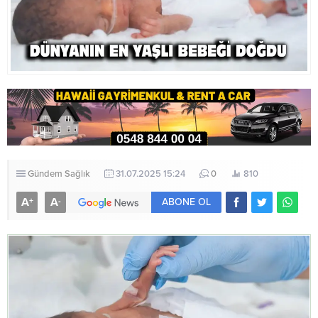
Gündem
Sağlık
31.07.2025 15:24
0
810
A
A
+
-
ABONE OL