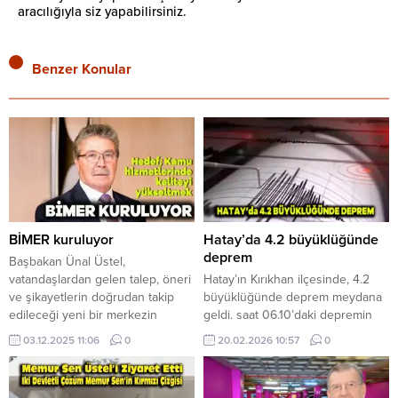
aracılığıyla siz yapabilirsiniz.
Benzer Konular
BİMER kuruluyor
Hatay’da 4.2 büyüklüğünde
deprem
Başbakan Ünal Üstel,
vatandaşlardan gelen talep, öneri
Hatay’ın Kırıkhan ilçesinde, 4.2
ve şikayetlerin doğrudan takip
büyüklüğünde deprem meydana
edileceği yeni bir merkezin
geldi. saat 06.10’daki depremin
kurulması için gerekli çalışmaları
derinliği 9.27 kilometre olarak
03.12.2025 11:06
0
20.02.2026 10:57
0
başlattıklarını duyurdu. Başbakan
kaydedildi.
Üstel, konu ile ilgili olarak yaptığı
AFAD Deprem Dairesi’nin
sosyal medya paylaşımında, şu
verilerine göre Hatay’ın Kırıkhan