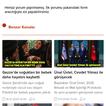
Henüz yorum yapılmamış. İlk yorumu yukarıdaki form
aracılığıyla siz yapabilirsiniz.
Benzer Konular
Gazze’de soğuktan bir bebek
Ünal Üstel, Cevdet Yılmaz ile
daha hayatını kaybetti
görüşecek
Gazze Şeridi’nde aşırı soğuk
Başbakan Ünal Üstel, 2026
nedeniyle vücut ısısı düşen
İktisadi ve Mali İşbirliği Protokolü
Filistinli bir bebek yaşamını yitirdi.
ile yeni projeleri görüşmek üzere
Gazze’deki Sağlık Bakanlığı,
Türkiye Cumhurbaşkanı
16.12.2025 16:00
0
11.11.2025 13:46
0
yaptığı yazılı açıklamada konuya
Yardımcısı Cevdet Yılmaz’la