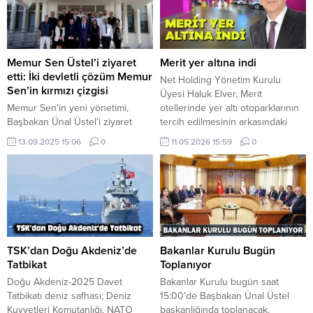
görüşlere yer verdi: “Devletimizin
ilçesi merkezli 4.2 büyüklüğünde
vatandaşına daha hızlı, daha etkin
deprem oldu. Saat 06.10’da
ve daha erişilebilir hizmet
meydana gelen depremin
sunmasını sağlayacak önemli bir
derinliği 9.27 kilometre olarak
adımı...
kayıtlara geçti. Depremin
Memur Sen Üstel’i ziyaret
Merit yer altına indi
ardından şu ana kadar herhangi
etti: İki devletli çözüm Memur
Net Holding Yönetim Kurulu
bir olumsuzluk
Sen’in kırmızı çizgisi
Üyesi Haluk Elver, Merit
bildirilmedi.WWW.KKTCNEWS.NET
Memur Sen’in yeni yönetimi,
otellerinde yer altı otoparklarının
Başbakan Ünal Üstel’i ziyaret
tercih edilmesinin arkasındaki
ederek 47/2010 sayılı yasa
temel felsefeyi “tabiatı korumak,
13.09.2025 15:06
0
11.05.2026 15:59
0
kapsamında çalışanların maaş ve
görüntü kirliliğini ortadan
ödenek düzenlemeleri, 900
kaldırmak ve hizmet kalitesini
geçici memurun yasallaşması ve
artırmak” sözleriyle tanımladı.
ILO normlarına uyum konularında
Kuzey Kıbrıs turizmine yaptığı
taleplerini iletti. Sendika, Kıbrıs
yatırımlarla bölgenin gelişimine
meselesinde iki devletli çözüm
öncülük eden Net Holding, Merit
modelini kırmızı çizgileri olarak
otellerinde hayata geçirdiği büyük
vurguladı, Üstel ise sendikanın
ölçekli yer altı otopark
TSK’dan Doğu Akdeniz’de
Bakanlar Kurulu Bugün
yanlarında olduğunu belirtti.
projeleriyle...
Tatbikat
Toplanıyor
Memur Sen’in yeni başkanı...
Doğu Akdeniz-2025 Davet
Bakanlar Kurulu bugün saat
Tatbikatı deniz safhası; Deniz
15:00’de Başbakan Ünal Üstel
Kuvvetleri Komutanlığı, NATO
başkanlığında toplanacak.