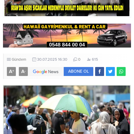
Gündem
30.07.2025 16:30
0
615
A
A
+
-
ABONE OL