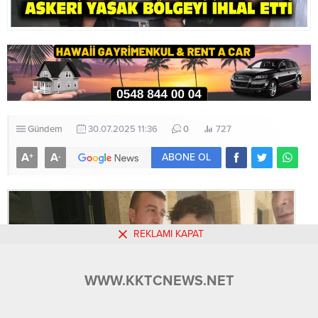
Gündem
30.07.2025 11:36
0
727
A
A
+
-
ABONE OL
REKLAMI KAPAT
WWW.KKTCNEWS.NET