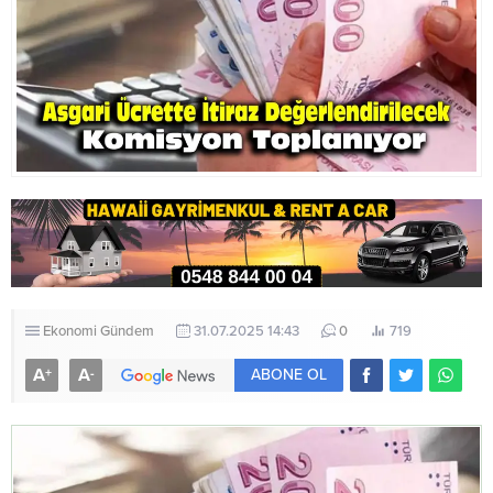
Ekonomi
Gündem
31.07.2025 14:43
0
719
A
A
+
-
ABONE OL