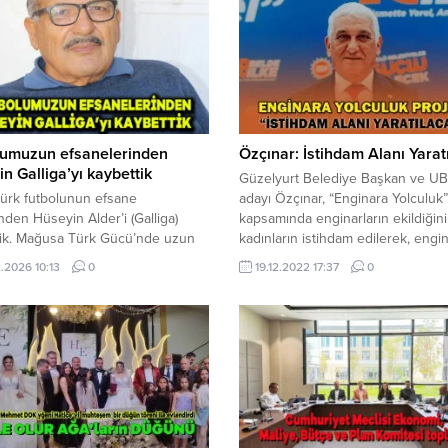
lumuzun efsanelerinden
Özçınar: İstihdam Alanı Yarat
n Galliga’yı kaybettik
Güzelyurt Belediye Başkan ve UB
Türk futbolunun efsane
adayı Özçınar, “Enginara Yolculuk”
inden Hüseyin Alder’i (Galliga)
kapsamında enginarların ekildiğini
tik. Mağusa Türk Gücü’nde uzun
kadınların istihdam edilerek, engin
forma giyen, başarılara imza atan
konserve, şişeleme işleminin
.2026 10:13
0
19.12.2022 17:37
0
futbolcu Güney Kıbrıs ekibi
gerçekleştirilip satış yapılabileceği
ni’de de kısa bir dönem görev
söyledi. Güzelyurt Belediye Başka
tı. Mükemmel futbolculuğu
Ulusal Birlik Partisi’nin (UBP) Güze
 karakteri ile de iz bırakan Galliga,
Belediye Başkan adayı Mahmut Öz
t Perşembe günü Gazimağusa’da
Aydın Efeler Belediyesi ile geçtiğ
lecek.
başlattıkları “Enginara Yolculuk” pr
hakkında bilgi verdi....