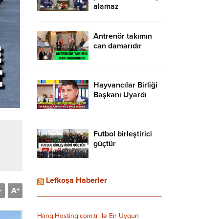
alamaz
Antrenör takımın
can damarıdır
Hayvancılar Birliği
Başkanı Uyardı
Futbol birleştirici
güçtür
Lefkoşa Haberler
A
-
+
HangiHosting.com.tr ile En Uygun