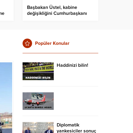
Başbakan Üstel, kabine
me
değişikliğini Cumhurbaşkanı
Tatar’a sundu
Popüler Konular
Haddinizi bilin!
Diplomatik
yankesiciler sonuç