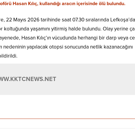
örü Hasan Kılıç, kullandığı aracın içerisinde ölü bulundu.
re, 22 Mayıs 2026 tarihinde saat 07.30 sıralarında Lefkoşa’da
ör koltuğunda yaşamını yitirmiş halde bulundu. Olay yerine ça
muayenede, Hasan Kılıç’ın vücudunda herhangi bir darp veya ce
ölüm nedeninin yapılacak otopsi sonucunda netlik kazanacağını
ldirildi.
WW.KKTCNEWS.NET