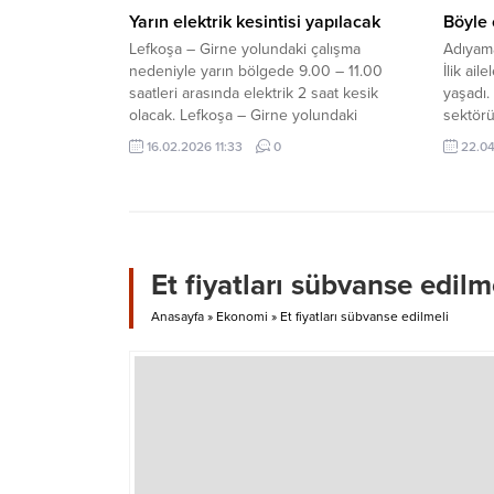
Yarın elektrik kesintisi yapılacak
Böyle 
Lefkoşa – Girne yolundaki çalışma
Adıyama
nedeniyle yarın bölgede 9.00 – 11.00
İlik ai
saatleri arasında elektrik 2 saat kesik
yaşadı.
olacak. Lefkoşa – Girne yolundaki
sektörü
çalışma nedeniyle yarın bölgede 9.00 –
Haci M
16.02.2026 11:33
0
22.04
11.00 saatleri arasında elektrik 2 saat
Çağrı İ
kesik olacak. KIB-TEK’ten yapılan
ve Seze
açıklamaya göre, kesintiden, Gönyeli
ile, Çe
Çemberi ile İrsen Küçük Lefkoşa Çevre
beyefen
Yolu Üst...
hafızala
Et fiyatları sübvanse edilm
Anasayfa
»
Ekonomi
»
Et fiyatları sübvanse edilmeli