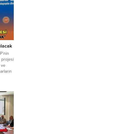
ılacak
P’nin
 projesi
 ve
arların
ni
nı ve
lyurt
çınar,
imiz ay
ojesi