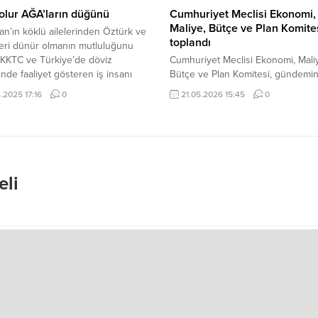
olur AĞA’ların düğünü
Cumhuriyet Meclisi Ekonomi,
Maliye, Bütçe ve Plan Komite
n’ın köklü ailelerinden Öztürk ve
toplandı
leleri dünür olmanın mutluluğunu
 KKTC ve Türkiye’de döviz
Cumhuriyet Meclisi Ekonomi, Mali
nde faaliyet gösteren iş insanı
Bütçe ve Plan Komitesi, gündemi
ehmet Dok’un yeğeni, Mahmut ve
bulunan yasa tasarılarını görüştü.
.2025 17:16
0
21.05.2026 15:45
0
lik’in kardeşi Merhum Mehmet Gazi
Edinilen bilgiye göre, toplantı Re
r İlik’in hanımefendi kızları Hatice
Eroğlu Canaltay başkanlığında
tin & Emine Gül Öztürk”ün
gerçekleştirildi. Komite toplantısı
di oğlu Eren, uzun yıllar
“Daimi İkamet İzni (Değişiklik) Yasa
rdan...
Tasarısı” “Yabancılar ve Muhacere
(Değişiklik) Yasa Tasarısı” “Yurttaşl
eli
(Değişiklik) Yasa Tasarısı” “Doğum
Ölümlerin Kaydı (Değişiklik) Yasa T
görüşüldü. Komitenin, tasarıların...