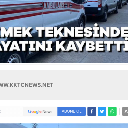
WW.KKTCNEWS.NET
A
ABONE OL
2