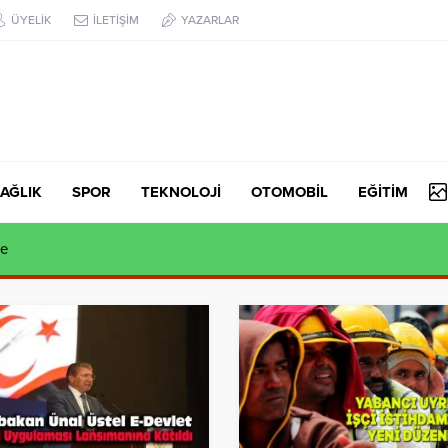
ÜYELİK
İLETİŞİM
YAZARLAR
AĞLIK
SPOR
TEKNOLOJİ
OTOMOBİL
EĞİTİM
syonu