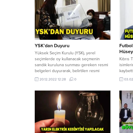
YSK’dan Duyuru
Futbo
Hüseyi
Yüksek Seçim Kurulu (YSK), yerel
seçimlerde oy kullanacak seçmenin
Kıbrıs 
sandık kuruluna sunması gereken resmi
isimler
belgeleri duyurarak, belirtilen resmi
kaybet
belgelerden birini sunmayanların oy
yıllar 
20.12.2022 12:28
0
03.02
kullanamayacağı uyarısında bulundu.
yıldız 
YSK’nın 22 No’lu duyurusunda, 25
Paralim
Aralık’ta yapılacak Yerel Kuruluş Organları
yapmış
Genel Seçimlerinde sandık seçmen
yanında
listelerinde kayıtlı olan bir seçmenin,
5 Şuba
Kıbrıs Türk Federe Devleti veya Kuzey
defnedi
Kıbrıs Türk Cumhuriyeti...