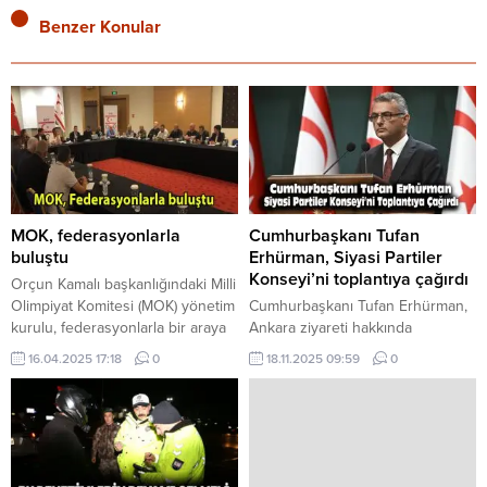
Benzer Konular
MOK, federasyonlarla
Cumhurbaşkanı Tufan
buluştu
Erhürman, Siyasi Partiler
Konseyi’ni toplantıya çağırdı
Orçun Kamalı başkanlığındaki Milli
Olimpiyat Komitesi (MOK) yönetim
Cumhurbaşkanı Tufan Erhürman,
kurulu, federasyonlarla bir araya
Ankara ziyareti hakkında
geldi. Toplantı öncesinde kurul
bilgilendirme yapmak ve 20
16.04.2025 17:18
0
18.11.2025 09:59
0
kendi içinde toplanarak
Kasım’da gerçekleştirilecek
gündemdeki konuları
liderler görüşmesi öncesinde
değerlendirdi. Ardından Lefkoşa
siyasi partilerle fikir alışverişinde
Grand Pasha Hotel’de
bulunmak üzere Siyasi Partiler
federasyonlarla tanışma ve
Konseyi’ni toplantıya çağırdı.
dayanışma toplantısı
Toplantı yarın (18 Kasım Salı) saat