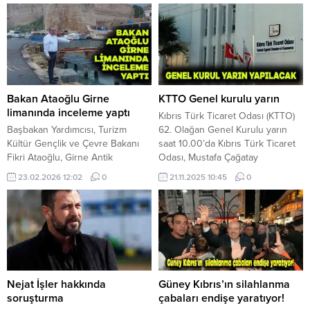
Bakan Ataoğlu Girne
KTTO Genel kurulu yarın
limanında inceleme yaptı
Kıbrıs Türk Ticaret Odası (KTTO)
Başbakan Yardımcısı, Turizm
62. Olağan Genel Kurulu yarın
Kültür Gençlik ve Çevre Bakanı
saat 10.00’da Kıbrıs Türk Ticaret
Fikri Ataoğlu, Girne Antik
Odası, Mustafa Çağatay
Limanı’nda yürütülen çalışmaların
Konferans Salonu’nda yapılacak.
23.02.2026 12:02
0
21.11.2025 10:45
0
planlanan program doğrultusunda
Atatürk ve şehitlerin manevi
kararlılıkla devam ettiğini
huzurlarında yapılacak saygı
belirterek, projenin mayıs ayında
duruşu ile başlayacak 62. Olağan
tamamlanmasının hedeflendiğini
Genel Kurul, Başkanlık Divanının
açıkladı. Bakanlıktan verilen
oluşumu, gelen mesajların
bilgiye göre Ataoğlu, limanda
okunması, Oda Başkanının
süren ahşap iskele yenileme
konuşması, Protokol konuşmaları,
çalışmalarını yerinde inceledi.
61. Çalışma Döneminin Faaliyet...
Nejat İşler hakkında
Güney Kıbrıs’ın silahlanma
İnceleme sonrası yaptığı
soruşturma
çabaları endişe yaratıyor!
açıklamada, Girne Antik Limanı’nın