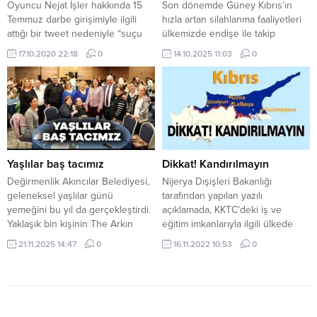
Oyuncu Nejat İşler hakkında 15
Son dönemde Güney Kıbrıs’ın
ülkenin en...
Temmuz darbe girişimiyle ilgili
hızla artan silahlanma faaliyetleri
attığı bir tweet nedeniyle “suçu
ülkemizde endişe ile takip
ve suçluyu övme” suçundan
ediliyor. Güney Kıbrıs’ın son
17.10.2020 22:18
0
14.10.2025 11:03
0
soruşturma başlatıldı. Milliyet’ten
dönemlerdeki silahlanma atağı
Elif Altın’ın haberine göre söz
halk içerisinde yoğun endişeye
konusu ihbarın İstanbul
yol açtı. Yunan savaş uçaklarının
Cumhuriyet Başsavcılığı’na
ada üzerinde yaptığı uçuşlar,
bildirilmesi üzerine savcılık İşler
ABD’nin silah ambargosunu
hakkında “suçu ve suçluyu övme”
kaldırması, İsrail ile yapılan askeri
suçundan soruşturma başlattı.
iş birlikleri ve Hindistan’ın savaş
Savcılık, şüphelinin tespitine
gemisi göndermesi, kamuoyunda
Yaşlılar baş tacımız
Dikkat! Kandırılmayın
yönelik yapılan araştırma
ciddi tedirginlik...
Değirmenlik Akıncılar Belediyesi,
Nijerya Dışişleri Bakanlığı
neticesinde...
geleneksel yaşlılar günü
tarafından yapılan yazılı
yemeğini bu yıl da gerçekleştirdi.
açıklamada, KKTC’deki iş ve
Yaklaşık bin kişinin The Arkın
eğitim imkanlarıyla ilgili ülkede
İskele Hotel’de ağırlandığı
yapılan reklamlara karşı uyarıda
21.11.2025 14:47
0
16.11.2022 10:53
0
organizasyon, iki ayrı günde
bulunuldu, ‘yanıltıcı’ olduğu ifade
yapıldı. Yemeğe, Değirmenlik
edildi. Bakanlıktan yapılan
Akıncılar Belediyesi Başkanı Ali
açıklamada, masum ve genç
Karavezirler, eşi Mürvet
Nijeryalıların KKTC’nin eğitim ile iş
Karavezirler ile belediye meclis
fırsatlarının var olduğuna