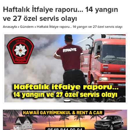
üyeleri, bölge muhtarları ve
inandırıldığı, bu yüzden son
Haftalık İtfaiye raporu… 14 yangın
Değirmenlik Akıncılar
zamanlarda bölgeye endişe verici
Belediyesi’ne bağlı köylerde
bir Nijeryalı akımı olduğu
ve 27 özel servis olayı
yaşayan 65 yaş üstü...
bildirildi....
Anasayfa
»
Gündem
»
Haftalık İtfaiye raporu… 14 yangın ve 27 özel servis olayı