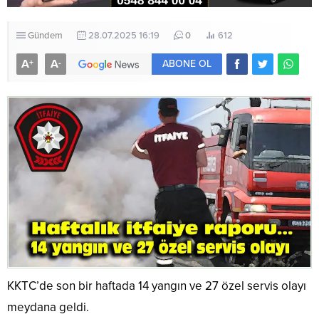
Gündem
28.07.2025 16:19
0
612
A
A
+
-
ABONE OL
KKTC’de son bir haftada 14 yangın ve 27 özel servis olayı
meydana geldi.