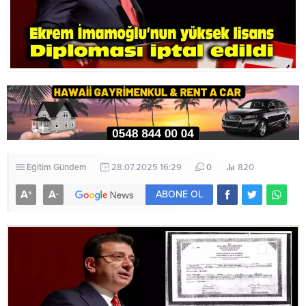
Eğitim
Gündem
28.07.2025 16:29
0
820
A
A
+
-
ABONE OL