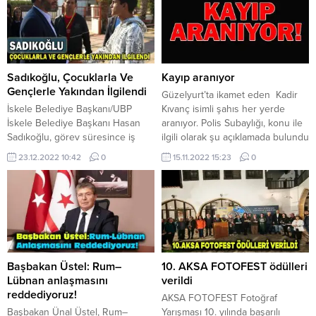
olacağı kaydedildi.
Polis, vekaletnamelerdeki
imzaların babasına ait olduğu
yönünde tespit yapıldığını
vurguladı. Mahkeme; zanlının yurt
dışına çıkışının yasaklanmasına,
KKTC vatandaşı bir kefilin 500 bin
Sadıkoğlu, Çocuklarla Ve
Kayıp aranıyor
TL kefalet senedi imzalamasına
Gençlerle Yakından İlgilendi
Güzelyurt’ta ikamet eden Kadir
ve 20 bin TL nakit...
İskele Belediye Başkanı/UBP
Kıvanç isimli şahıs her yerde
İskele Belediye Başkanı Hasan
aranıyor. Polis Subaylığı, konu ile
Sadıkoğlu, görev süresince iş
ilgili olarak şu açıklamada bulundu
birliği içerisinde olduğu, talep ve
: 14.11.2022 tarihinde Polise
23.12.2022 10:42
0
15.11.2022 15:23
0
önerilerini her zaman öncelikli
verilen bilgide; 10.11.2022
olarak dikkate aldığı İskele
tarihinde, saat 15:00 sıralarında,
Belediyesi sınırlarındaki okulları
Güzelyurt’ta sakin Kadir
ziyaret etti. Okul yöneticileri ve
KIVANÇ (E-42)’ın kalmakta olduğu
öğretmenlerle bir araya gelen
ikametgahından ayrıldığı, halen
Başkan Sadıkoğlu, teneffüs
geri gelmediği ve kendisinden
arasındaki çocuklarla ve gençlerle
haber alınamadığı bildirilmiştir.
yakından ilgilendi. Onlarla sohbet
Bahse konu şahıs aranmakta...
Başbakan Üstel: Rum–
10. AKSA FOTOFEST ödülleri
eden, okullarıyla ilgili...
Lübnan anlaşmasını
verildi
reddediyoruz!
AKSA FOTOFEST Fotoğraf
Başbakan Ünal Üstel, Rum–
Yarışması 10. yılında başarılı