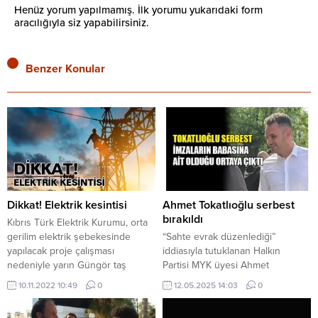
Henüz yorum yapılmamış. İlk yorumu yukarıdaki form
aracılığıyla siz yapabilirsiniz.
Benzer Konular
Dikkat! Elektrik kesintisi
Ahmet Tokatlıoğlu serbest
bırakıldı
Kıbrıs Türk Elektrik Kurumu, orta
gerilim elektrik şebekesinde
“Sahte evrak düzenlediği”
yapılacak proje çalışması
iddiasıyla tutuklanan Halkın
nedeniyle yarın Güngör taş
Partisi MYK üyesi Ahmet
ocakları bölgesinde elektrik
Tokatlıoğlu serbest bırakıldı.
10.11.2022 10:49
0
12.05.2025 14:03
0
kesintisi yapılacağını açıkladı.
Vekaletnamelerdeki imzaların
Kesintinin 09.00- 10.00 arasında
babasına ait olduğu ortaya çıktı.