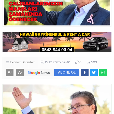
Ekonomi
Gündem
15.12.2025 09:40
0
593
A
A
+
-
ABONE OL