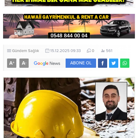
Gündem
Sağlık
15.12.2025 09:33
0
561
A
A
+
-
ABONE OL