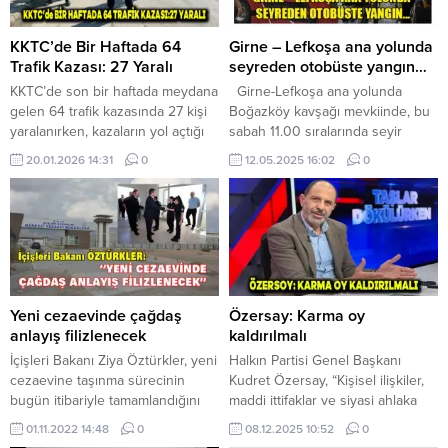
KKTC’de Bir Haftada 64
Girne – Lefkoşa ana yolunda
Trafik Kazası: 27 Yaralı
seyreden otobüste yangın…
KKTC’de son bir haftada meydana
Girne-Lefkoşa ana yolunda
gelen 64 trafik kazasında 27 kişi
Boğazköy kavşağı mevkiinde, bu
yaralanırken, kazaların yol açtığı
sabah 11.00 sıralarında seyir
toplam maddi hasar 3 milyon 450
halindeki bir otobüste yangın
20.01.2026 14:31
0
12.05.2025 16:02
0
bin 500 TL oldu. En fazla kaza
meydana geldi. Polis açıklamasına
Lefkoşa, Girne ve Gazimağusa’da
göre, Şevket Debreli’nin
kaydedildi. Son bir haftalık sürede
kullanımındaki TRF 379 plakalı
KKTC’de 64 trafik kazası meydana
otobüste muhtemelen elektrik
geldiği, 27 kişinin yaralandığı
sisteminin kısa devre yapıp
bildirildi. Polis Basın Subaylığının...
alevlenmesi sonucu meydana
gelen yangında aracın tavanı ile
25 koltuk tamamen, 22 koltuk da
Yeni cezaevinde çağdaş
Özersay: Karma oy
kısmen yandı. ...
anlayış filizlenecek
kaldırılmalı
İçişleri Bakanı Ziya Öztürkler, yeni
Halkın Partisi Genel Başkanı
cezaevine taşınma sürecinin
Kudret Özersay, “Kişisel ilişkiler,
bugün itibariyle tamamlandığını
maddi ittifaklar ve siyasi ahlaka
söyledi. Bakan Öztürkler, yeni
zarar veren yöntemlerle kullanılır
01.11.2022 14:48
0
08.12.2025 10:52
0
cezaevine bina olarak taşınmanın
hale geldi.” diyerek siyasi