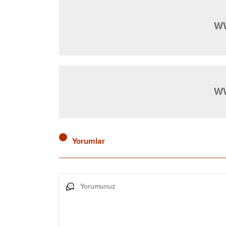
W
W
Yorumlar