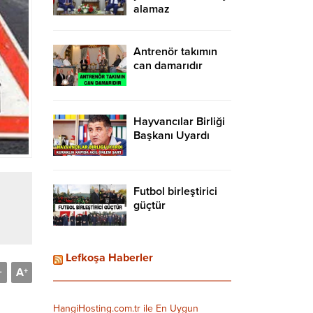
alamaz
Antrenör takımın
can damarıdır
Hayvancılar Birliği
Başkanı Uyardı
Futbol birleştirici
güçtür
Lefkoşa Haberler
A
-
+
HangiHosting.com.tr ile En Uygun