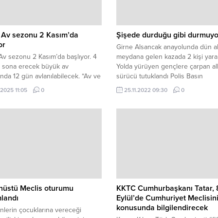
 Av sezonu 2 Kasım’da
Şişede durduğu gibi durmuyo
or
Girne Alsancak anayolunda dün 
v sezonu 2 Kasım’da başlıyor. 4
meydana gelen kazada 2 kişi yaral
a sona erecek büyük av
Yolda yürüyen gençlere çarpan al
da 12 gün avlanılabilecek. “Av ve
sürücü tutuklandı Polis Basın
gili Yaban Hayatını Düzenleme
Subaylığı’ndan alınan bilgiye göre
.2025 11:05
0
25.11.2022 09:30
0
 çerçevesinde hazırlanan “Av
Alsancak anayolunun 3-4 kilometr
, Avlanacak Av Hayvanları ve Av
arasında, Alsancak istikametine d
ri (Değişiklik) Tüzüğü” Resmi
alkollü içki tesiri altında (139 mlgr)
de yayımlandı. Tüzüğe göre, 2, 9,
seyreden Vladimır VOROZHTSOV 
ve 30 Kasım 2025; 7,...
yönetimindeki KZ 654 plakalı salo
sürücüsünün...
nüstü Meclis oturumu
KKTC Cumhurbaşkanı Tatar, 
landı
Eylül’de Cumhuriyet Meclisini
konusunda bilgilendirecek
lerin çocuklarına vereceği