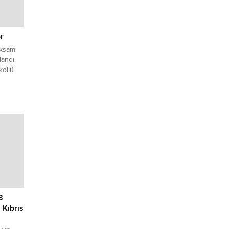
r
akşam
andı.
kollü
, Girne
eleri
oğru
(E-21)
n araç
8
 Kıbrıs