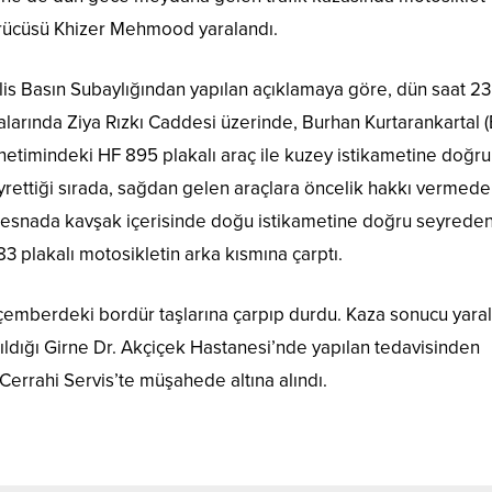
rücüsü Khizer Mehmood yaralandı.
lis Basın Subaylığından yapılan açıklamaya göre, dün saat 23
ralarında Ziya Rızkı Caddesi üzerinde, Burhan Kurtarankartal (
netimindeki HF 895 plakalı araç ile kuzey istikametine doğru
yrettiği sırada, sağdan gelen araçlara öncelik hakkı vermed
o esnada kavşak içerisinde doğu istikametine doğru seyrede
plakalı motosikletin arka kısmına çarptı.
çemberdeki bordür taşlarına çarpıp durdu. Kaza sonucu yara
ldığı Girne Dr. Akçiçek Hastanesi’nde yapılan tedavisinden
 Cerrahi Servis’te müşahede altına alındı.