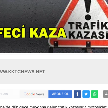
WW.KKTCNEWS.NET
A
ABONE OL
1.265
rne’de dün gece meydana gelen trafik kazasında motosiklet