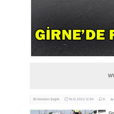
W
Gündem
Sağlık
16.12.2022 12:59
0
Gi