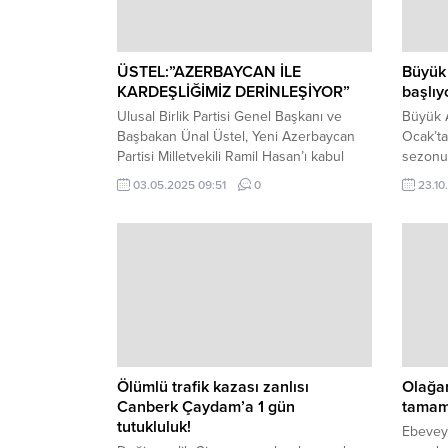
ÜSTEL:”AZERBAYCAN İLE
Büyük
KARDEŞLİĞİMİZ DERİNLEŞİYOR”
başlıy
Ulusal Birlik Partisi Genel Başkanı ve
Büyük A
Başbakan Ünal Üstel, Yeni Azerbaycan
Ocak’t
Partisi Milletvekili Ramil Hasan’ı kabul
sezonun
ederek görüştü. UBP Genel Merkezi’nde
Avla İl
03.05.2025 09:51
0
23.10
gerçekleşen görüşmede, UBP Genel
Yasası”
Sekreteri Oğuzhan Hasipoğlu, UBP
Günleri
Gençlik Kolları Başkanları ve Başbakan
Bölgele
Üstel’in Hukuk Danışmanı Hamza Ruso
Gazete’
da hazır bulundu. AZERBAYCAN’DAN
16, 23 
KKTC’YE SELAM VE DESTEK Ramil
Hasan, Başbakan...
Ölümlü trafik kazası zanlısı
Olağa
Canberk Çaydam’a 1 gün
tamam
tutukluluk!
Ebeveyn