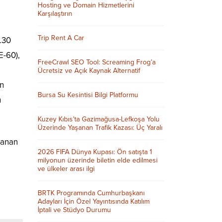
Hosting ve Domain Hizmetlerini
Karşılaştırın
Trip Rent A Car
.30
E-60),
FreeCrawl SEO Tool: Screaming Frog’a
Ücretsiz ve Açık Kaynak Alternatif
en
Bursa Su Kesintisi Bilgi Platformu
n
Kuzey Kıbıs’ta Gazimağusa-Lefkoşa Yolu
Üzerinde Yaşanan Trafik Kazası: Üç Yaralı
lanan
2026 FIFA Dünya Kupası: Ön satışta 1
milyonun üzerinde biletin elde edilmesi
ve ülkeler arası ilgi
BRTK Programında Cumhurbaşkanı
Adayları İçin Özel Yayıntısında Katılım
İptali ve Stüdyo Durumu