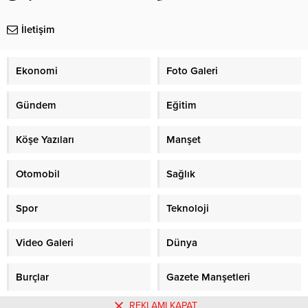
bugün yapıldı. Dava, 22 Mayıs
Perşembe gününe ertelendi.
İletişim
Öğretmen sendikalarına destek
veren sivil toplum örgütleri
temsilcileri de, mahkemeler
Ekonomi
Foto Galeri
önünde toplandı. Anayasa
Mahkemesi ve Yüksek Mahkeme
Başkanı...
Gündem
Eğitim
Köşe Yazıları
Manşet
Otomobil
Sağlık
Spor
Teknoloji
Video Galeri
Dünya
Burçlar
Gazete Manşetleri
REKLAMI KAPAT