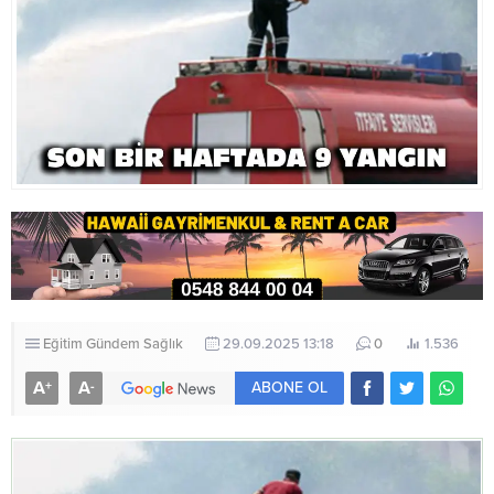
Eğitim
Gündem
Sağlık
29.09.2025 13:18
0
1.536
A
A
+
-
ABONE OL