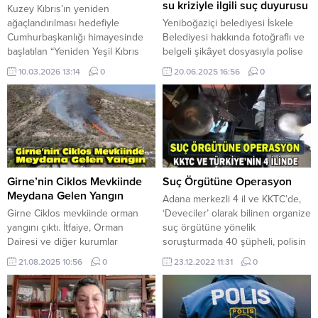
su kriziyle ilgili suç duyurusu
Kuzey Kıbrıs’ın yeniden
ağaçlandırılması hedefiyle
Yeniboğaziçi belediyesi İskele
Cumhurbaşkanlığı himayesinde
Belediyesi hakkında fotoğraflı ve
başlatılan “Yeniden Yeşil Kıbrıs
belgeli şikâyet dosyasıyla polise
Projesi”, Beyaz Salon’da
başvurdu. Yeniboğaziçi belediyesi
10.03.2026 13:14
0
20.06.2025 16:56
0
düzenlenen etkinlikle kamuoyuna
İskele Belediyesi hakkında
tanıtıldı. Milli Eğitim Bakanlığı,
fotoğraflı ve belgeli şikâyet
Tarım ve Doğal Kaynaklar
dosyasıyla polise başvurdu.
Bakanlığı ve Orman Dairesi’nin de
Yeniboğaziçi Belediyesi ile İskele
katkısıyla hayata geçen proje,
Belediyesi arasında bir süredir
Telsim ve Kuzey Kıbrıs Turkcell’in
devam eden su krizi yeni bir
iletişim desteğiyle sürdürülüyor.
boyut kazandı. Yeniboğaziçi
Projenin ana amacı, çevresel
Belediyesi, su deposunun yasa
Girne’nin Ciklos Mevkiinde
Suç Örgütüne Operasyon
sürdürülebilirliği güçlendirmek ve
dışı şekilde delinerek İskele
Meydana Gelen Yangın
Adana merkezli 4 il ve KKTC’de,
ülke...
bölgesine...
Girne Ciklos mevkiinde orman
‘Deveciler’ olarak bilinen organize
yangını çıktı. İtfaiye, Orman
suç örgütüne yönelik
Dairesi ve diğer kurumlar
soruşturmada 40 şüpheli, polisin
havadan ve karadan müdahale
şafak vakti düzenlediği
21.08.2025 10:56
0
23.12.2022 11:31
0
ederken, yangının tehlikeli
operasyonla gözaltına alındı.
bölgedeki konumu nedeniyle risk
Adana İl Emniyet Müdürlüğü
taşıdığı bildirildi. Polis, Girne-
Kaçakçılık ve Organize Suçlarla
Lefkoşa ana yolunun güvenlik
Mücadele Şube Müdürlüğü