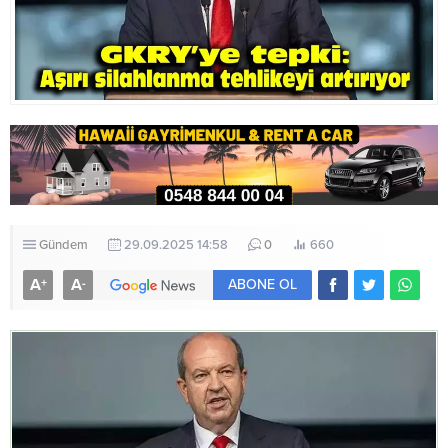
Gündem
29.09.2025 14:58
0
660
A
A
+
-
ABONE OL