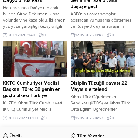
Dağyolu’nda kaza!
Gerilimler azaldı, altın
büyük bir...
Başkanı Ahmet Serdaroğlu
düşüşe geçti
Halk arasında Dağyolu olarak
Cumhurbaşkanlığı önünde yaptığı
bilinen Girne-Değirmenlik ana
ABD’nin ticaret savaşları
konuşmada, Cumhurbaşkanı ile
yolunda yine kaza oldu. İki aracın
açısından yumuşama göstermesi
görüşmelerinde,
yüz yüze çarpıştığı kazayla ilgili
ve Rusya-Ukrayna savaşının
Cumhurbaşkanının duyarlı
henüz net bir bilgi yok. Kaza ile
bitmesi ihtimali gibi nedenler altını
26.01.2026 11:40
0
12.05.2025 10:42
0
davrandığını, soruna çözüm
ilgili bilgilerin polis tarafından
düşürdü. Risk ve gerilimden
üretilmesi gerektiğini söylediğini
paylaşılması bekleniyor.
beslenen altının kaynakları
belirtti ve...
WWW.KKTCNEWS.NET
azalmaya başladı. Rusya-
Ukrayna’nın savaşa son vermeye
yönelik adımları, ABD’nin ticaret
savaşına ilişkin gümrük vergilerini
düşürme ve Çin ile anlaşma
yoluna gitme çabaları altın
KKTC Cumhuriyet Meclisi
Disiplin Tüzüğü davası 22
fiyatlarında gerilemeye neden
Başkanı Töre: Bölgenin en
Mayıs’a ertelendi
oldu. Ayrıca Hindistan-Pakistan...
güçlü ülkesi Türkiye
Kıbrıs Türk Öğretmenler
KUZEY Kıbrıs Türk Cumhuriyeti
Sendikası (KTÖS) ve Kıbrıs Türk
(KKTC) Cumhuriyet Meclisi
Orta Eğitim Öğretmenler
Başkanı Zorlu Töre, Türkiye'nin
Sendikası’nın (KTOEÖS), Disiplin
30.08.2022 00:00
0
15.05.2025 14:53
0
Doğu Akdeniz'den çekilmesinin
Tüzüğü’nde yapılan değişikliğe
istendiğini belirtip, "Biz ...
karşı Anayasa Mahkemesi’nde
açtığı davanın ikinci duruşması
Üyelik
Tüm Yazarlar