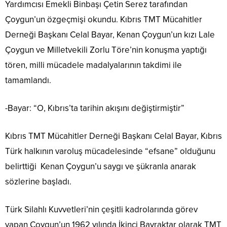
Yardımcısı Emekli Binbaşı Çetin Serez tarafından
Çoygun’un özgeçmişi okundu. Kıbrıs TMT Mücahitler
Derneği Başkanı Celal Bayar, Kenan Çoygun’un kızı Lale
Çoygun ve Milletvekili Zorlu Töre’nin konuşma yaptığı
tören, milli mücadele madalyalarının takdimi ile
tamamlandı.
-Bayar: “O, Kıbrıs’ta tarihin akışını değiştirmiştir”
Kıbrıs TMT Mücahitler Derneği Başkanı Celal Bayar, Kıbrıs
Türk halkının varoluş mücadelesinde “efsane” olduğunu
belirttiği Kenan Çoygun’u saygı ve şükranla anarak
sözlerine başladı.
Türk Silahlı Kuvvetleri’nin çeşitli kadrolarında görev
yapan Çoygun’un 1962 yılında İkinci Bayraktar olarak TMT