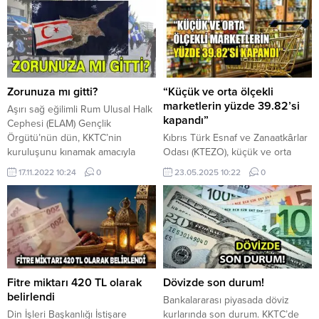
Zorunuza mı gitti?
“Küçük ve orta ölçekli
marketlerin yüzde 39.82’si
Aşırı sağ eğilimli Rum Ulusal Halk
kapandı”
Cephesi (ELAM) Gençlik
Örgütü’nün dün, KKTC’nin
Kıbrıs Türk Esnaf ve Zanaatkârlar
kuruluşunu kınamak amacıyla
Odası (KTEZO), küçük ve orta
eylem yaptığı ve gençlerin,
ölçekli marketlerin yüzde
17.11.2022 10:24
0
23.05.2025 10:22
0
eylemde KKTC bayrağını ateşe
39.82’sinin kapandığını kaydetti.
verdikleri bildirildi. web
KTEZO tarafından yapılan
sayfasında yer alan fotoğraflar ile
açıklamada, odaya kayıtlı temel
açıklamada, ELAM mensubu
tüketim maddeleri satışı yapan
gençlerin, ellerinde pankartlarla
marketler ve içecek ağırlıklı satış
Güney Lefkoşa sokaklarında
yapan (off-licence) iş yerleriyle
yürüyüş yaptıkları ve “Bu toprak
ilgili çalışmada, “dramatik ötesi
Yunandır ve hiçbir federal
trajik bir durumla” karşılaşıldığı
Fitre miktarı 420 TL olarak
Dövizde son durum!
çözüme...
belirtildi. Açıklamada, Lefkoşa ilçe
belirlendi
Bankalararası piyasada döviz
sınırları içinde...
Din İşleri Başkanlığı İstişare
kurlarında son durum. KKTC’de