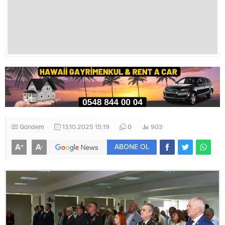
Gündem
13.10.2025 15:19
0
903
A
A
+
-
ABONE OL