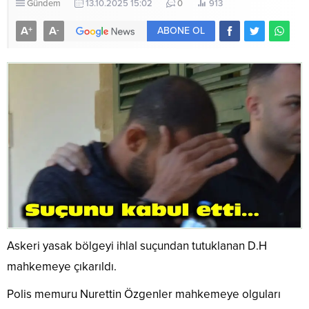
Gündem
13.10.2025 15:02
0
913
A
A
+
-
ABONE OL
Askeri yasak bölgeyi ihlal suçundan tutuklanan D.H
mahkemeye çıkarıldı.
Polis memuru Nurettin Özgenler mahkemeye olguları