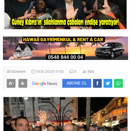
Gündem
14.10.2025 11:03
0
886
A
A
+
-
ABONE OL