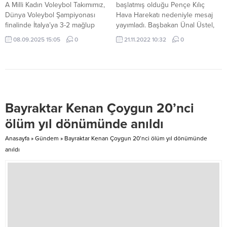
verdiğini...
Yolu’na dönerek başlangıç
A Milli Kadın Voleybol Takımımız,
başlatmış olduğu Pençe Kılıç
noktasında...
Dünya Voleybol Şampiyonası
Hava Harekatı nedeniyle mesaj
finalinde İtalya’ya 3-2 mağlup
yayımladı. Başbakan Ünal Üstel,
olarak dünya ikincisi oldu. Filenin
Türk Silahlı Kuvvetleri’nin Suriye
08.09.2025 15:05
0
21.11.2022 10:32
0
Sultanları gümüş madalyanın
ve Irak’ın kuzeyine başlattığı
sahibi oldu. Filenin Sultanları,
Pençe Kılıç Hava Harekatının
Tayland’ın başkenti Bangkok’ta
Türkiye Cumhuriyeti Devleti’nin
düzenlenen FIVB Kadınlar Dünya
sınır güvenliğini sağlamak, masum
Voleybol Şampiyonası’nın
sivil insanlarımıza karşı yapılan
finalinde İtalya ile kozlarını
hain terör saldırılarını önlemek ve
Bayraktar Kenan Çoygun 20’nci
paylaştı. Filenin Sultanları, TRT
terör örgütünü kaynağında yok
1’den yayınlanan karşılaşmada
etmek maksadıyla...
ölüm yıl dönümünde anıldı
İtalya’ya 3-2 mağlup olarak ikinci
oldu....
Anasayfa
»
Gündem
»
Bayraktar Kenan Çoygun 20’nci ölüm yıl dönümünde
anıldı