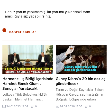
Henüz yorum yapılmamış. İlk yorumu yukarıdaki form
aracılığıyla siz yapabilirsiniz.
Benzer Konular
Harmancı: İş Birliği İçerisinde
Güney Kıbrıs’a 20 bin doz aşı
Hareket Etmek Olumlu
gönderilecek
Sonuçlar Yaratacaktır
Tarım ve Doğal Kaynaklar Bakanı
Lefkoşa Türk Belediyesi (LTB)
Hüseyin Çavuş, şap hastalığının
Başkanı Mehmet Harmancı,
Boğaziçi bölgesinde erken
Gönyeli-Alayköy Belediyesi
müdahaleyle kontrol altına
24.01.2023 13:02
0
24.02.2026 15:05
0