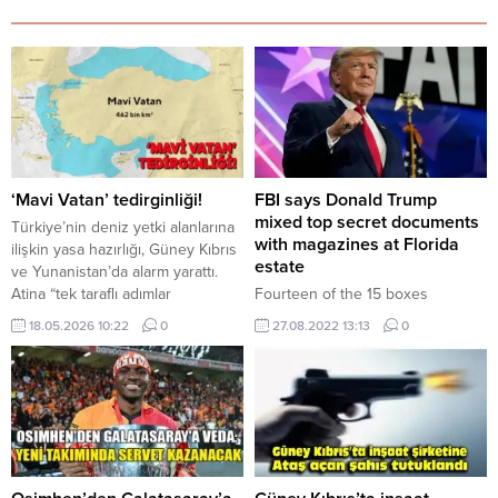
‘Mavi Vatan’ tedirginliği!
FBI says Donald Trump
mixed top secret documents
Türkiye’nin deniz yetki alanlarına
with magazines at Florida
ilişkin yasa hazırlığı, Güney Kıbrıs
estate
ve Yunanistan’da alarm yarattı.
Atina “tek taraflı adımlar
Fourteen of the 15 boxes
uluslararası sonuç doğurmaz”
recovered from former President
18.05.2026 10:22
0
27.08.2022 13:13
0
derken, Rum basını tasarıyı “Kıbrıs
Donald Trump’s Florida estate
ve Ege için Türk manifestosu”
early this year contained
olarak yorumladı. Türkiye’nin
classified documents, many of ...
“Mavi Vatan” doktrinini yasa
zeminine taşıma hazırlığı, Doğu
Akdeniz’de yeni bir gerilim başlığı
açtı. Tasarıyla Ankara’nın deniz...