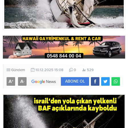
Gündem
10.12.2025 15:08
0
529
A
A
+
-
ABONE OL