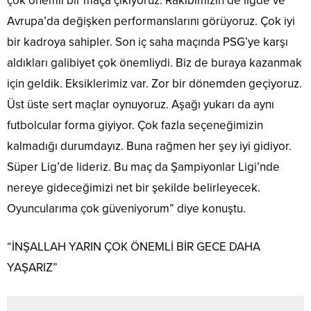
çok önemli bir maça çıkıyoruz. Rakibimizin de ligde ve
Avrupa’da değişken performanslarını görüyoruz. Çok iyi
bir kadroya sahipler. Son iç saha maçında PSG’ye karşı
aldıkları galibiyet çok önemliydi. Biz de buraya kazanmak
için geldik. Eksiklerimiz var. Zor bir dönemden geçiyoruz.
Üst üste sert maçlar oynuyoruz. Aşağı yukarı da aynı
futbolcular forma giyiyor. Çok fazla seçeneğimizin
kalmadığı durumdayız. Buna rağmen her şey iyi gidiyor.
Süper Lig’de lideriz. Bu maç da Şampiyonlar Ligi’nde
nereye gideceğimizi net bir şekilde belirleyecek.
Oyuncularıma çok güveniyorum” diye konuştu.
“İNŞALLAH YARIN ÇOK ÖNEMLİ BİR GECE DAHA
YAŞARIZ”