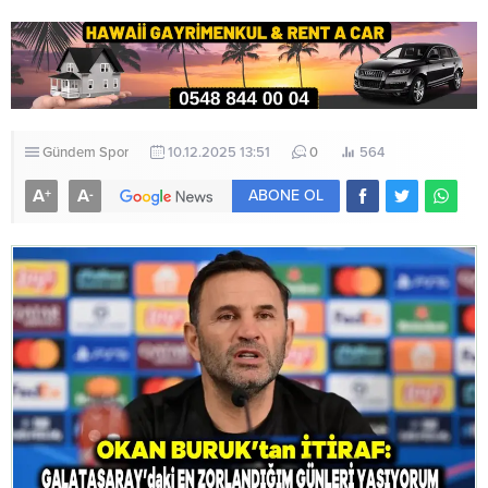
Gündem
Spor
10.12.2025 13:51
0
564
A
A
+
-
ABONE OL