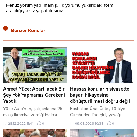
Henüz yorum yapılmamış. İlk yorumu yukarıdaki form
aracılığıyla siz yapabilirsiniz.
Benzer Konular
Ahmet Yüce: Abartılacak Bir
Hassas konuların siyasette
Şey Yok Yapmamız Gerekeni
başarı hikayesine
Yaptık
dönüştürülmesi doğru değil
Yüce Auto’nun, çalışanlarına 25
Başbakan Ünal Üstel, Türkiye
maaş ikramiye verdiği iddiası
Cumhuriyeti’ne giriş yasağı
yaygın ve sosyal medyaya damga
bulunan KKTC vatandaşlarıyla ilgili
28.12.2022 11:41
0
09.05.2026 10:35
0
vurdu. Konu ile ilgili açıklama
yürütülen sürece ilişkin yazılı
yapan Başkanı Ahmet Yüce,
açıklama yaptı. Üstel, konuyla ilgili