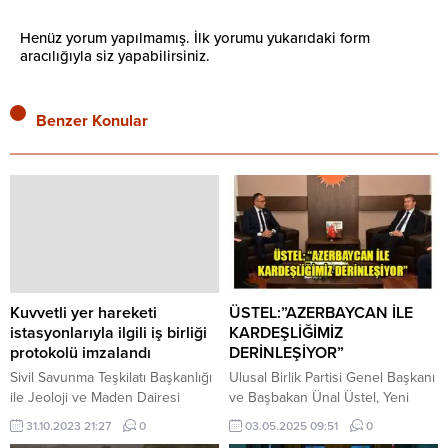
Henüz yorum yapılmamış. İlk yorumu yukarıdaki form
aracılığıyla siz yapabilirsiniz.
Benzer Konular
Kuvvetli yer hareketi
ÜSTEL:”AZERBAYCAN İLE
istasyonlarıyla ilgili iş birliği
KARDEŞLİĞİMİZ
protokolü imzalandı
DERİNLEŞİYOR”
Sivil Savunma Teşkilatı Başkanlığı
Ulusal Birlik Partisi Genel Başkanı
ile Jeoloji ve Maden Dairesi
ve Başbakan Ünal Üstel, Yeni
arasında, kuvvetli yer hareketi
Azerbaycan Partisi Milletvekili
31.10.2023 21:27
0
03.05.2025 09:51
0
istasyonlarının devri, bakımı ve
Ramil Hasan’ı kabul ederek