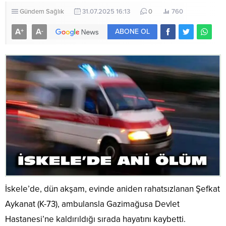
Gündem
Sağlık
31.07.2025 16:13
0
760
A
A
+
-
ABONE OL
İskele’de, dün akşam, evinde aniden rahatsızlanan Şefkat
Aykanat (K-73), ambulansla Gazimağusa Devlet
Hastanesi’ne kaldırıldığı sırada hayatını kaybetti.