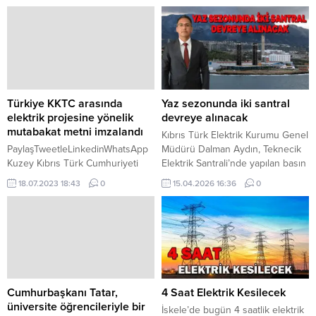
Türkiye KKTC arasında
Yaz sezonunda iki santral
elektrik projesine yönelik
devreye alınacak
mutabakat metni imzalandı
Kıbrıs Türk Elektrik Kurumu Genel
PaylaşTweetleLinkedinWhatsApp
Müdürü Dalman Aydın, Teknecik
Kuzey Kıbrıs Türk Cumhuriyeti
Elektrik Santrali’nde yapılan basın
Başbakanı Ünal Üstel, Ankara’da
açıklamasında yaz dönemine
18.07.2023 18:43
0
15.04.2026 16:36
0
Türkiye Cumhuriyeti
yönelik enerji planlamasına ilişkin
Cumhurbaşkanı Yardımcısı Cevdet
değerlendirmelerde bulundu.
Yılmaz ile bir araya geldi.
Aydın, yaz aylarında iki adet
Ankara’da Cumhurbaşkanlığı
termik santralin devreye
Külliyesi’nde gerçekleşen baş
alınmasının öngörüldüğünü
başa ve heyetler arası
belirterek, bu santrallerin
görüşmelerde 20 Temmuz’da
sorunsuz şekilde hizmet
açılması planlanan yeni Ercan
vermesinin hedeflendiğini ifade
Cumhurbaşkanı Tatar,
4 Saat Elektrik Kesilecek
Havalimanı’na yönelik son
etti. KIB-TEK’in her zaman halka
üniversite öğrencileriyle bir
İskele’de bugün 4 saatlik elektrik