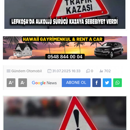
Gündem
Otomobil
31.07.2025 16:33
0
702
A
A
+
-
ABONE OL