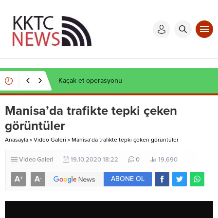
Kaçak et operasyonu
Manisa’da trafikte tepki çeken
görüntüler
Anasayfa
»
Video Galeri
»
Manisa’da trafikte tepki çeken görüntüler
Video Galeri
19.10.2020 18:22
0
19.690
A
A
+
-
ABONE OL