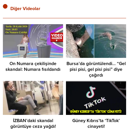
Diğer Videolar
On Numara çekilişinde
Bursa’da görüntülendi… “Gel
skandal: Numara fısıldandı
pisi pisi, gel pisi pisi” diye
çağırdı
İZBAN’daki skandal
Güney Kıbrıs’ta ‘TikTok’
görüntüye ceza yağdı!
cinayeti!