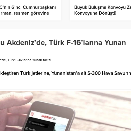
C’nin 6’ncı Cumhurbaşkanı
Büyük Buluşma Konvoyu Za
ürman, resmen görevine
Konvoyuna Dönüştü
adı!
 Akdeniz’de, Türk F-16’larına Yunan
e, Türk F-16’larına Yunan tacizi
eştiren Türk jetlerine, Yunanistan’a ait S-300 Hava Savun