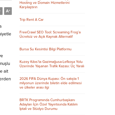
Hosting ve Domain Hizmetlerini
Karşılaştırın
A
-
+
Trip Rent A Car
a
FreeCrawl SEO Tool: Screaming Frog’a
niyetle
Ücretsiz ve Açık Kaynak Alternatif
Bursa Su Kesintisi Bilgi Platformu
ve
Kuzey Kıbıs’ta Gazimağusa-Lefkoşa Yolu
onuşlu
Üzerinde Yaşanan Trafik Kazası: Üç Yaralı
e ait
yerden
2026 FIFA Dünya Kupası: Ön satışta 1
milyonun üzerinde biletin elde edilmesi
k
ve ülkeler arası ilgi
BRTK Programında Cumhurbaşkanı
Adayları İçin Özel Yayıntısında Katılım
ı
İptali ve Stüdyo Durumu