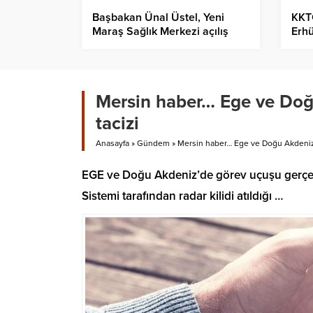
Başbakan Ünal Üstel, Yeni
KKT
Maraş Sağlık Merkezi açılış
Erh
törenine katıldı…
başl
Mersin haber… Ege ve Doğu
tacizi
Anasayfa
»
Gündem
»
Mersin haber… Ege ve Doğu Akdeniz’d
EGE ve Doğu Akdeniz’de görev uçuşu gerçekl
Sistemi tarafından radar kilidi atıldığı …