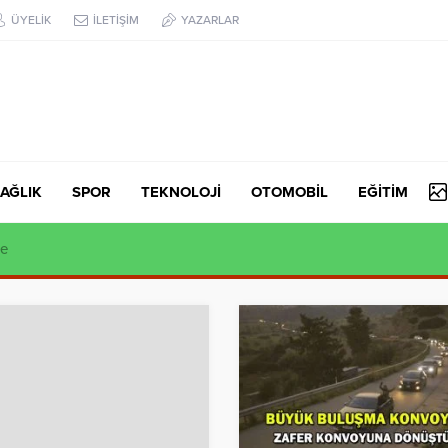
ÜYELİK
İLETİŞİM
YAZARLAR
AĞLIK
SPOR
TEKNOLOJİ
OTOMOBİL
EĞİTİM
syonu