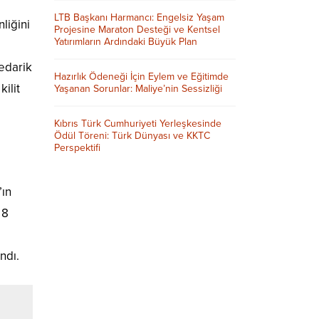
LTB Başkanı Harmancı: Engelsiz Yaşam
liğini
Projesine Maraton Desteği ve Kentsel
Yatırımların Ardındaki Büyük Plan
tedarik
Hazırlık Ödeneği İçin Eylem ve Eğitimde
ilit
Yaşanan Sorunlar: Maliye’nin Sessizliği
Kıbrıs Türk Cumhuriyeti Yerleşkesinde
Ödül Töreni: Türk Dünyası ve KKTC
Perspektifi
’ın
 8
ndı.