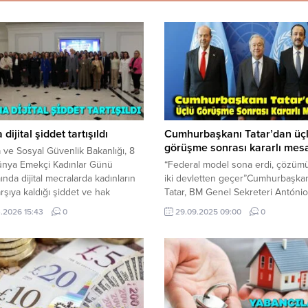
dijital şiddet tartışıldı
Cumhurbaşkanı Tatar’dan üç
görüşme sonrası kararlı mes
 ve Sosyal Güvenlik Bakanlığı, 8
ünya Emekçi Kadınlar Günü
“Federal model sona erdi, çözüm
nda dijital mecralarda kadınların
iki devletten geçer”Cumhurbaşkan
arşıya kaldığı şiddet ve hak
Tatar, BM Genel Sekreteri António
rine dikkat çekmek amacıyla anlamlı
Guterres’in ev sahipliğinde Rum l
.2026 15:43
0
29.09.2025 09:00
0
inlik düzenledi. “Ekran Arkasında
de katılımıyla New York’ta gerçekle
 Dijital Alanda Kadın Olmak”
üçlü görüşmede Kıbrıs Türk tarafı
ı panel, Merit Royal Diamond
vizyonunu ve kararlı duruşunu bir
e gerçekleştirildi. Çalışma ve
daha ortaya koydu. Cumhurbaşka
 Güvenlik Bakanı Oğuzhan
Tatar’a görüşmede, Özel Temsilci
u,...
Onar ve İki Taraflı Teknik...