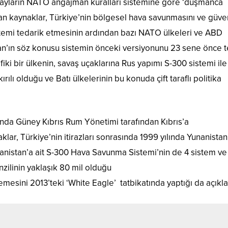
k olayların NATO angajman kuralları sistemine göre ‘düşmanca
an kaynaklar, Türkiye’nin bölgesel hava savunmasını ve güven
temi tedarik etmesinin ardından bazı NATO ülkeleri ve ABD
istan’ın söz konusu sistemin önceki versiyonunu 23 sene önce 
ki bir ülkenin, savaş uçaklarına Rus yapımı S-300 sistemi ile k
ılı olduğu ve Batı ülkelerinin bu konuda çift taraflı politika
ında Güney Kıbrıs Rum Yönetimi tarafından Kıbrıs’a
lar, Türkiye’nin itirazları sonrasında 1999 yılında Yunanistan
Yunanistan’a ait S-300 Hava Savunma Sistemi’nin de 4 sistem ve
nzilinin yaklaşık 80 mil olduğu
emesini 2013’teki ‘White Eagle’ tatbikatında yaptığı da açıkla