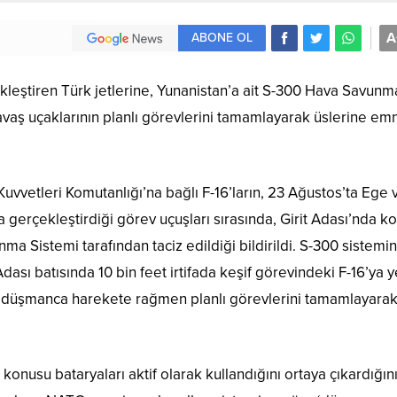
A
ABONE OL
eştiren Türk jetlerine, Yunanistan’a ait S-300 Hava Savunm
 savaş uçaklarının planlı görevlerini tamamlayarak üslerine em
uvvetleri Komutanlığı’na bağlı F-16’ların, 23 Ağustos’ta Ege 
gerçekleştirdiği görev uçuşları sırasında, Girit Adası’nda k
a Sistemi tarafından taciz edildiği bildirildi. S-300 sistemin
ası batısında 10 bin feet irtifada keşif görevindeki F-16’ya 
rın düşmanca harekete rağmen planlı görevlerini tamamlayara
 konusu bataryaları aktif olarak kullandığını ortaya çıkardığın