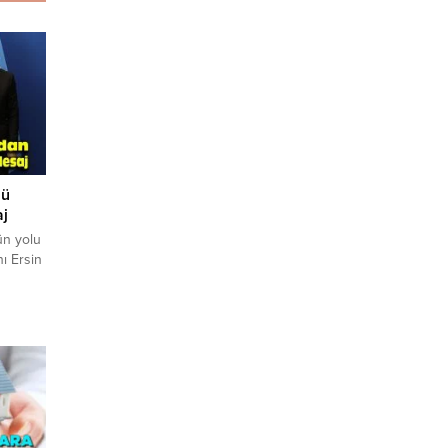
lü
aj
ün yolu
ı Ersin
iderin
ştirilen
nın
 kez
nı
 Güneş