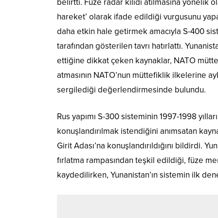
belirtti. Füze radar kilidi atılmasına yöneli
hareket’ olarak ifade edildiği vurgusunu yap
daha etkin hale getirmek amacıyla S-400 sis
tarafından gösterilen tavrı hatırlattı. Yunan
ettiğine dikkat çeken kaynaklar, NATO müttefi
atmasının NATO’nun müttefiklik ilkelerine aykır
sergilediği değerlendirmesinde bulundu.
Rus yapımı S-300 sisteminin 1997-1998 yıllar
konuşlandırılmak istendiğini anımsatan kaynak
Girit Adası’na konuşlandırıldığını bildirdi. 
fırlatma rampasından teşkil edildiği, füze me
kaydedilirken, Yunanistan’ın sistemin ilk den