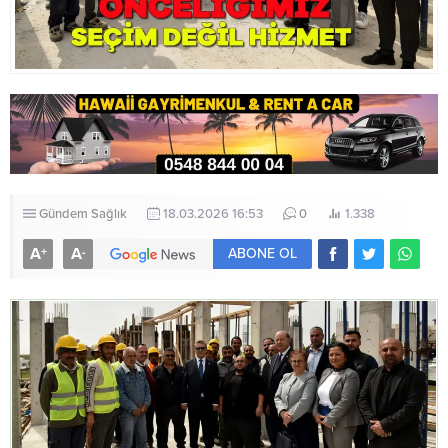
Gündem
Sağlık
18.03.2026 16:53
0
1.338
A
A
+
-
ABONE OL