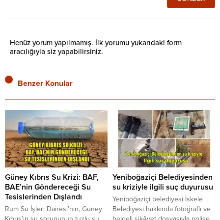
Henüz yorum yapılmamış. İlk yorumu yukarıdaki form
aracılığıyla siz yapabilirsiniz.
Benzer Konular
Güney Kıbrıs Su Krizi: BAF,
Yeniboğaziçi Belediyesinden
BAE’nin Göndereceği Su
su kriziyle ilgili suç duyurusu
Tesislerinden Dışlandı
Yeniboğaziçi belediyesi İskele
Rum Su İşleri Dairesi’nin, Güney
Belediyesi hakkında fotoğraflı ve
Kıbrıs’ın su sorununun tuzlu su
belgeli şikâyet dosyasıyla polise