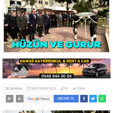
Gündem
18.03.2026 12:21
0
1.564
A
A
+
-
ABONE OL