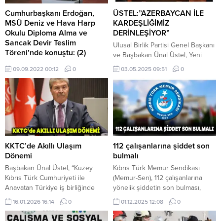
Cumhurbaşkanı Erdoğan,
ÜSTEL:”AZERBAYCAN İLE
MSÜ Deniz ve Hava Harp
KARDEŞLİĞİMİZ
Okulu Diploma Alma ve
DERİNLEŞİYOR”
Sancak Devir Teslim
Ulusal Birlik Partisi Genel Başkanı
Töreni’nde konuştu: (2)
ve Başbakan Ünal Üstel, Yeni
Cumhurbaşkanı Recep Tayyip
Azerbaycan Partisi Milletvekili
09.09.2022 00:12
0
03.05.2025 09:51
0
Erdoğan, "Ülkemizin yaklaşık 40
Ramil Hasan’ı kabul ederek
yılına mal olan terör saldırılarında
görüştü. UBP Genel Merkezi’nde
sadece milletimizin değerlerine
gerçekleşen görüşmede, UBP
ve varlığına ...
Genel Sekreteri Oğuzhan
Hasipoğlu, UBP Gençlik Kolları
Başkanları ve Başbakan Üstel’in
Hukuk Danışmanı Hamza Ruso da
hazır bulundu.
KKTC’de Akıllı Ulaşım
112 çalışanlarına şiddet son
AZERBAYCAN’DAN KKTC’YE
Dönemi
bulmalı
SELAM VE DESTEK Ramil Hasan,
Başbakan Ünal Üstel, “Kuzey
Kıbrıs Türk Memur Sendikası
Başbakan...
Kıbrıs Türk Cumhuriyeti ile
(Memur-Sen), 112 çalışanlarına
Anavatan Türkiye iş birliğinde
yönelik şiddetin son bulması,
hayata geçirdiğimiz bir başka
beklenen yasal düzenlemenin
16.01.2026 16:14
0
01.12.2025 12:08
0
vizyonu, vatandaşlarımızın can
yapılması ve çalışanların hak
güvenliğini merkeze alan bir
ettikleri terfi sınavlarına