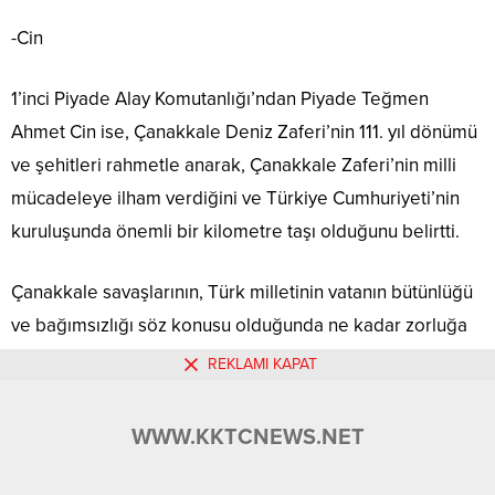
-Cin
1’inci Piyade Alay Komutanlığı’ndan Piyade Teğmen
Ahmet Cin ise, Çanakkale Deniz Zaferi’nin 111. yıl dönümü
ve şehitleri rahmetle anarak, Çanakkale Zaferi’nin milli
mücadeleye ilham verdiğini ve Türkiye Cumhuriyeti’nin
kuruluşunda önemli bir kilometre taşı olduğunu belirtti.
Çanakkale savaşlarının, Türk milletinin vatanın bütünlüğü
ve bağımsızlığı söz konusu olduğunda ne kadar zorluğa
göğüs gerebileceğinin en güzel örneği olduğunu
REKLAMI KAPAT
vurgulayan Cin, “Hayatını vatan için feda eden şehitlerimiz
ve kahraman gazilerimiz, Türkiye’nin bugün ulaştığı
WWW.KKTCNEWS.NET
seviyenin mimarlarıdır.” dedi.