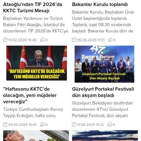
Ataoğlu’ndan TIF 2026’da
Bakanlar Kurulu toplandı
KKTC Turizmi Mesajı
Bakanlar Kurulu, Başbakan Ünal
Başbakan Yardımcısı ve Turizm
Üstel başkanlığında toplandı.
Bakanı Fikri Ataoğlu, İstanbul’da
Toplantı, saat 08.30 sıralarında
düzenlenen TIF 2026’da KKTC’ye
başladı. Bakanlar Kurulu dün de
yapılan yatırımların önemine
Cumhurbaşkanı Ersin Tatar
10.02.2026 16:46
0
05.06.2025 11:01
0
dikkat çekerek, bu yatırımların
başkanlığında yaklaşık iki saat
dünya ile rekabet edebilecek
süren bir toplantı yapmıştı.
nitelikte olduğunu söyledi.
WWW.KKTCNEWS.NET
Başbakan Yardımcısı ve Turizm,
Kültür, Gençlik ve Çevre Bakanı
Fikri Ataoğlu, İstanbul’da “Tourism
Investment Forum (Turizm Yatırım
Forumu) – TIF 2026″ katılarak,
”Haftasonu KKTC’de
Güzelyurt Portakal Festivali
KKTC’ye bugüne...
olacağım, yeni müjdeler
dün akşam başladı
vereceğiz”
Güzelyurt Belediyesi tarafından
Türkiye Cumhurbaşkanı Recep
düzenlenen 47’nci Güzelyurt
Tayyip Erdoğan, hafta sonu
Portakal Festivali, dün akşam
yapımı tamamlanan eserlerin
gerçekleştirilen kortej yürüyüşü
29.04.2025 10:41
0
17.06.2025 15:12
0
açılışını yapmak ve
ve açılış töreniyle başladı. Festival
TEKNOFEST’te gençlerin
22 Haziran Pazar gününe kadar
heyecanını paylaşmak üzere
sürecek Güzelyurt Belediyesi