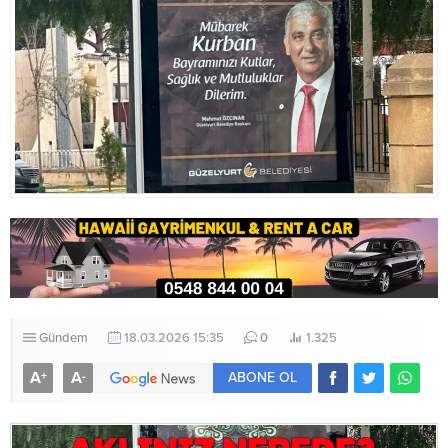
Gündem
18.03.2026 15:35
0
1.325
A
A
+
-
ABONE OL