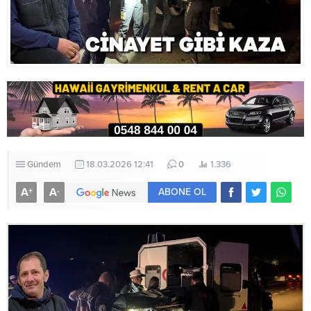
Gündem
18.03.2026 12:41
0
1.336
A
A
+
-
ABONE OL