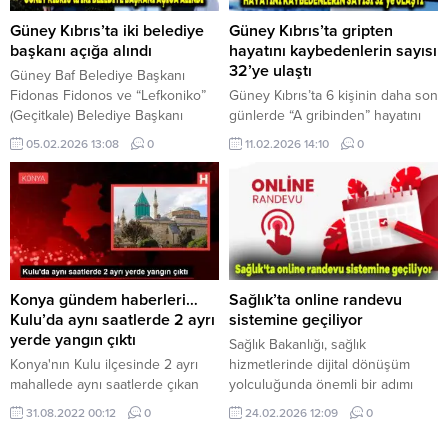
Tatlısu istikametine doğru
hassasiyetle takip edilmektedir.
seyrettiği sırada Sun Valley Sitesi
Bu noktada; Rum tarafında
Güney Kıbrıs’ta iki belediye
Güney Kıbrıs’ta gripten
önlerinde dikkatsizliği sonucu...
görülen şap hastalığı...
başkanı açığa alındı
hayatını kaybedenlerin sayısı
32’ye ulaştı
Güney Baf Belediye Başkanı
Fidonas Fidonos ve “Lefkoniko”
Güney Kıbrıs’ta 6 kişinin daha son
(Geçitkale) Belediye Başkanı
günlerde “A gribinden” hayatını
Pieris Yipsiotis, haklarında
kaybettiği ve gripten hayatını
05.02.2026 13:08
0
11.02.2026 14:10
0
yürütülen cezai soruşturmalar
kaybedenlerin sayısının 32’ye
sebebiyle dün açığa alındı. Politis
ulaştığı kaydedildi. Politis gazetesi
ve diğer gazetelerde yer alan
konuyla ilgili haberinde gripten
habere göre, Rum İçişleri
ötürü hayatını kaydeden 32
Bakanlığı dün yaptığı açıklamada,
kişiden 22’sinin 80 yaş üstü
Baf Belediye Başkanı Fidonas
kişiler olduğunu yazarken, iki
Fidonos ve “Lefkoniko”
hafta önce 4 yaşındaki bir kız
(Geçitkale) Belediye Başkanı
çocuğunun da gripten ötürü
Konya gündem haberleri…
Sağlık’ta online randevu
Pieris Yipsiotis’in görevlerinden
hayatını kaybettiğinin...
Kulu’da aynı saatlerde 2 ayrı
sistemine geçiliyor
uzaklaştırıldıklarını duyurdu.
yerde yangın çıktı
Sağlık Bakanlığı, sağlık
Gazete,...
Konya'nın Kulu ilçesinde 2 ayrı
hizmetlerinde dijital dönüşüm
mahallede aynı saatlerde çıkan
yolculuğunda önemli bir adımı
yangınlar itfaiye ekipleri
hayata geçiriyor. Yeni Hastane
31.08.2022 00:12
0
24.02.2026 12:09
0
tarafından söndürüldü. Alınan
Randevu Sistemi (HRS) Mart ayı
bilgiye göre, Yeni ...
itibarıyla devreye alınacak ve