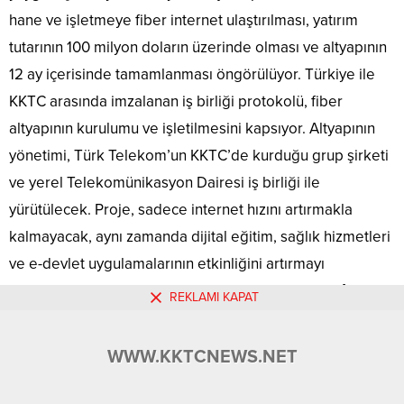
hane ve işletmeye fiber internet ulaştırılması, yatırım
tutarının 100 milyon doların üzerinde olması ve altyapının
12 ay içerisinde tamamlanması öngörülüyor. Türkiye ile
KKTC arasında imzalanan iş birliği protokolü, fiber
altyapının kurulumu ve işletilmesini kapsıyor. Altyapının
yönetimi, Türk Telekom’un KKTC’de kurduğu grup şirketi
ve yerel Telekomünikasyon Dairesi iş birliği ile
yürütülecek. Proje, sadece internet hızını artırmakla
kalmayacak, aynı zamanda dijital eğitim, sağlık hizmetleri
ve e-devlet uygulamalarının etkinliğini artırmayı
hedefliyor. Yeni fiber hatları, robotik ve yapay zekâ
REKLAMI KAPAT
destekli sistemler ile devreye alınacak. Bu hatlar, montaj
ve altyapı süreçlerini hızlandırırken, hata oranını
WWW.KKTCNEWS.NET
minimuma indiriyor ve yüksek verimlilik sağlıyor. Proje
ayrıca enerji verimliliği ve atık yönetimi uygulamaları ile