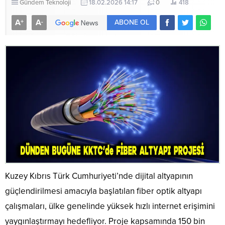
Gündem
Teknoloji
18.02.2026 14:17
0
418
A
A
+
-
ABONE OL
Kuzey Kıbrıs Türk Cumhuriyeti’nde dijital altyapının
güçlendirilmesi amacıyla başlatılan fiber optik altyapı
çalışmaları, ülke genelinde yüksek hızlı internet erişimini
yaygınlaştırmayı hedefliyor. Proje kapsamında 150 bin