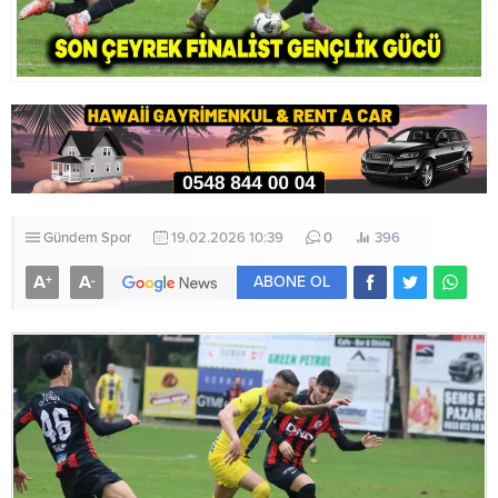
Gündem
Spor
19.02.2026 10:39
0
396
A
A
+
-
ABONE OL