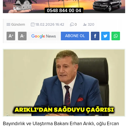
Gündem
18.02.2026 16:42
0
320
A
A
+
-
ABONE OL
Bayındırlık ve Ulaştırma Bakanı Erhan Arıklı, oğlu Ercan