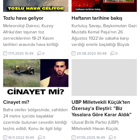
Tozlu hava geliyor
Haftanın tarihine bakış
Meteoroloji Dairesi, Kuzey
Kurtuluş Savaşı, Başkomutan Gazi
Afrika’dan taşınan toz
Mustafa Kemal Paşa'nın 26
zerreciklerinin 18-21 Kasım
Ağustos 1922'de sabaha karşı
tarihleri arasında hava kirliliği
verdiği emirle başlattığı Büyük
yaratmasının beklendiğini
Taarruz ve 30 Ağustos ...
17.11.2025 15:49
0
29.08.2022 00:48
0
belirterek özellikle hassasiyeti
olan vatandaşlara tedbir çağrısı
yaptı. Meteoroloji Dairesi, Kuzey
Afrika üzerinden taşınan toz
zerreciklerinin bölgede hava
kirliliğine yol açmasının
beklendiğini duyurdu. Yetkililer,
toza karşı hassasiyeti olan
Cinayet mi?
UBP Milletvekili Küçük’ten
vatandaşların tedbirli olmalarını
Özersay’a Eleştiri: ”Biz
Bafra oteller bölgesinde, sahilden
tavsiye etti. Uyarı, 18...
Yasalara Göre Karar Aldık”
24 metre içeride kayalıklar
üzerinde bulunan cesedin kimliği
Ulusal Birlik Partisi (UBP)
teşhis edildi. Konu ile ilgili bilgi
Milletvekili Hasan Küçük,
veren Polis, açıklamada şu
partisinin İskele Milletvekili Emrah
16.11.2022 10:49
0
07.05.2025 16:49
0