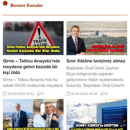
Benzer Konular
Girne – Tatlısu Anayolu’nda
Sınır ihlaline tavizimiz olmaz
meydana gelen kazada bir
Başbakan Ünal Üstel, Çayhan
kişi öldü
Düzü bölgesinde yaşanan
Girne – Tatlısu Anayolu’nda bu
gelişmelere ilişkin açıklamalarda
sabah 04.00 sıralarında meydana
bulundu. Başbakan Ünal Üstel’in
gelen kazada, yoldan çıkarak takla
açıklaması şöyle: “Ülkemiz sınırları
26.07.2025 13:42
0
15.04.2026 16:48
0
atan araç sürücü yaşamını yitirdi.
içerisinde yer alan ve halkımızın
Polis Basın Subaylığı’ndan yapılan
tarım ile hayvancılık faaliyetlerini
açıklamaya göre, kaza, Waıll
sürdürdüğü Çayhan Düzü
Mohammed Omar Ahmad
bölgesinde son günlerde
Ahmad’ın (E-24), yönetimindeki
yaşanan gelişmeler, tarafımızca ve
KU 963 plakalı salon araç ile
güvelik güçlerimizce dikkatle ve