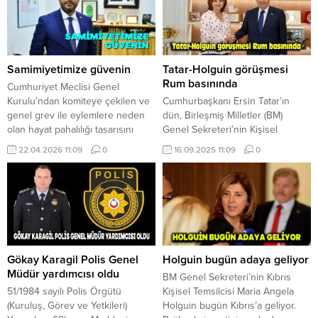
Samimiyetimize güvenin
Tatar-Holguin görüşmesi
Rum basınında
Cumhuriyet Meclisi Genel
Kurulu’ndan komiteye çekilen ve
Cumhurbaşkanı Ersin Tatar’ın
genel grev ile eylemlere neden
dün, Birleşmiş Milletler (BM)
olan hayat pahalılığı tasarısını
Genel Sekreteri’nin Kişisel
değerlendiren Ahmet Savaşan,
Temsilcisi Maria Angela Holguin
22.04.2026 11:09
0
16.09.2025 11:09
0
yaşanan bölgesel gelişmeler ve
ile yaptığı görüşme bugünkü Rum
Hürmüz Boğazı’nın kapanması
basınına da yansıdı. Haravgi
ihtimali çerçevesinde ekonomik
gazetesi “Holguin: Çalışmaya ve
tedbirler kapsamında bu tasarıyı
Umut Etmeye Devam Edeceğim”
gündeme getirdiklerini ifade etti.
başlığıyla aktardığı haberinde,
Hayatın daha da pahalılaşacağı
Holguin’in Tatar ile görüşmesinde
yönünde öngörüde
müzakerelerin yeniden başlaması
bulunduklarını belirten Savaşan,
için iyimserlik ve ısrarla çalışmaya
Gökay Karagil Polis Genel
Holguin bugün adaya geliyor
bu çerçevede girişimde
devam edeceği mesajını
Müdür yardımcısı oldu
BM Genel Sekreteri’nin Kıbrıs
bulunduklarını...
verdiğini...
51/1984 sayılı Polis Örgütü
Kişisel Temsilcisi Maria Angela
(Kuruluş, Görev ve Yetkileri)
Holguin bugün Kıbrıs’a geliyor.