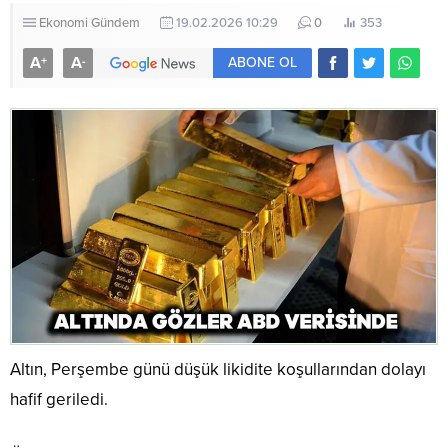
Ekonomi
Gündem
19.02.2026 10:29
0
353
A
A
+
-
ABONE OL
Altın, Perşembe günü düşük likidite koşullarından dolayı
hafif geriledi.