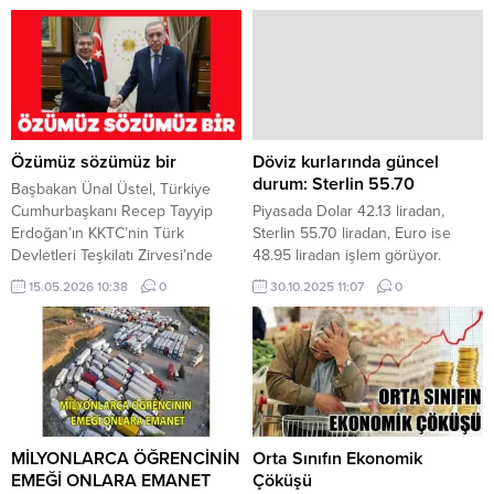
Özümüz sözümüz bir
Döviz kurlarında güncel
durum: Sterlin 55.70
Başbakan Ünal Üstel, Türkiye
Cumhurbaşkanı Recep Tayyip
Piyasada Dolar 42.13 liradan,
Erdoğan’ın KKTC’nin Türk
Sterlin 55.70 liradan, Euro ise
Devletleri Teşkilatı Zirvesi’nde
48.95 liradan işlem görüyor.
gözlemci olarak yer almasına
Piyasada Dolar 42.10 liradan,
15.05.2026 10:38
0
30.10.2025 11:07
0
ilişkin açıklamalarını
Sterlin 55.70 liradan, Euro ise
memnuniyetle karşıladıklarını
48.95 liradan işlem görüyor.
söyledi. Üstel, Erdoğan’ın
Piyasada saat 08.15 itibarıyla
Astana’daki değerlendirmelerinin,
48.55 TL’den alınan Euro 48.95
Kıbrıs Türk halkının egemenlik
TL’den satılıyor. 55.30 TL’den
mücadelesine ve KKTC devletine
alınan Sterlinin satış fiyatı da
verilen desteğin açık göstergesi
55.70 TL olarak belirlendi. Dolar
olduğunu belirtti. Türkiye’nin her
ise...
MİLYONLARCA ÖĞRENCİNİN
Orta Sınıfın Ekonomik
koşulda KKTC’nin yanında
EMEĞİ ONLARA EMANET
Çöküşü