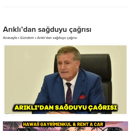
vatandaşların sağlık hizmetlerine
daha hızlı ve kolay erişimini
sağlayacak. Bakanlık yetkilileri,
sistemin yalnızca teknik bir
Arıklı’dan sağduyu çağrısı
güncelleme olmadığını, aynı
zamanda sağlık hizmetlerinde
Anasayfa
»
Gündem
»
Arıklı’dan sağduyu çağrısı
erişilebilirlik ve vatandaş
memnuniyetini merkeze alan...