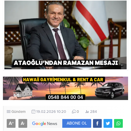
Birçok girişim de oldu ama...
Gündem
19.02.2026 10:20
0
284
A
A
+
-
ABONE OL