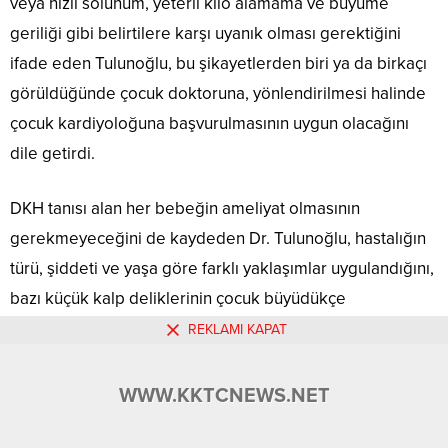
veya hızlı solunum, yeterli kilo alamama ve büyüme
geriliği gibi belirtilere karşı uyanık olması gerektiğini
ifade eden Tulunoğlu, bu şikayetlerden biri ya da birkaçı
görüldüğünde çocuk doktoruna, yönlendirilmesi halinde
çocuk kardiyoloğuna başvurulmasının uygun olacağını
dile getirdi.
DKH tanısı alan her bebeğin ameliyat olmasının
gerekmeyeceğini de kaydeden Dr. Tulunoğlu, hastalığın
türü, şiddeti ve yaşa göre farklı yaklaşımlar uygulandığını,
bazı küçük kalp deliklerinin çocuk büyüdükçe
kendiliğinden kapanabildiğini belirtti.
REKLAMI KAPAT
Tulunoğlu, “Unutmayın, erken teşhis edilen her doğumsal
WWW.KKTCNEWS.NET
kalp hastalığı, doğru müdahale ve sevgi dolu bir bakımla
sağlıklı bir geleceğe açılan en büyük kapıdır.” ifadelerini