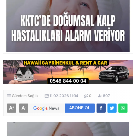
Gündem
Sağlık
11.02.2026 11:34
0
807
A
A
+
-
ABONE OL