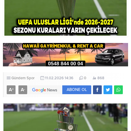
Gündem
Spor
11.02.2026 14:36
0
868
A
A
+
-
ABONE OL