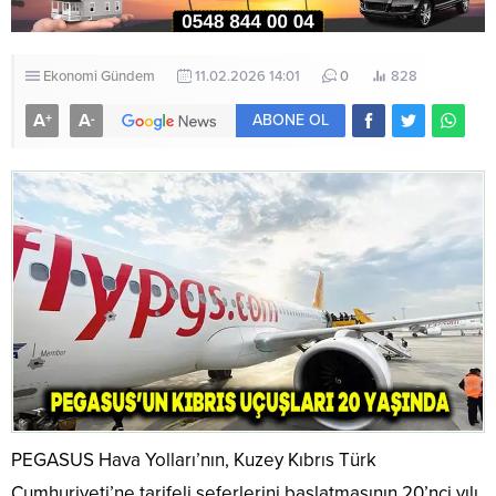
Ekonomi
Gündem
11.02.2026 14:01
0
828
A
A
+
-
ABONE OL
PEGASUS Hava Yolları’nın, Kuzey Kıbrıs Türk
Cumhuriyeti’ne tarifeli seferlerini başlatmasının 20’nci yılı