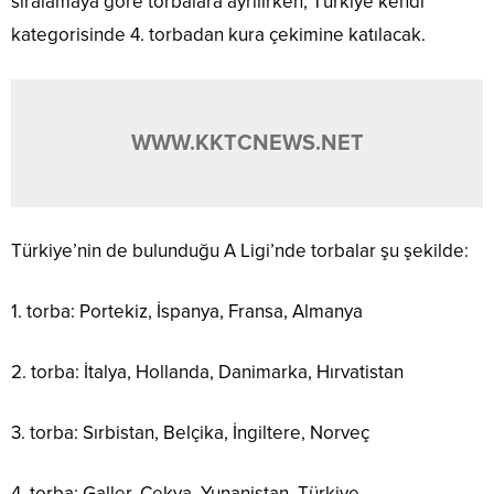
sıralamaya göre torbalara ayrılırken, Türkiye kendi
kategorisinde 4. torbadan kura çekimine katılacak.
WWW.KKTCNEWS.NET
Türkiye’nin de bulunduğu A Ligi’nde torbalar şu şekilde:
1. torba: Portekiz, İspanya, Fransa, Almanya
2. torba: İtalya, Hollanda, Danimarka, Hırvatistan
3. torba: Sırbistan, Belçika, İngiltere, Norveç
4. torba: Galler, Çekya, Yunanistan, Türkiye