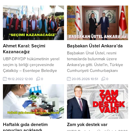
Ahmet Karal: Seçimi
Başbakan Üstel Ankara’da
Kazanacağız
Başbakan Ünal Üstel, resmi
UBP-DP-YDP hükümetinin yerel
temaslarda bulunmak üzere
seçim iş birliği çerçevesinde
Ankara’ya gitti. Üstel’in, Türkiye
Çatalköy – Esentepe Belediye
Cumhuriyeti Cumhurbaşkanı
Başkan adayı gösterdiği Ahmet
Yardımcısı Cevdet Yılmaz ile bir
19.12.2022 12:00
0
20.05.2026 10:51
0
Karal yürüyüş gerçekleştirdi.
araya gelmesi ve saat 11.00’de
Büyük bir kalabalık ile yürüyen
ortak basın açıklaması yapılması
Ahmet Karal’a vatandaşlar sahip
bekleniyor. Başbakan Ünal Üstel,
çıktı. Yürüyüş sırasında
resmi temaslarda bulunmak üzere
vatandaşların yoğun ilgi
Ankara’ya gitti. Üstel’in ziyaret
gösterdiği UBP Başkanı,
kapsamında, Türkiye Cumhuriyeti
Başbakan Ünal Üstel de, “Ahmet
Cumhurbaşkanı Yardımcısı Cevdet
Karal hükümetimizin adayıdır.
Yılmaz ile bir araya gelmesi...
Haftalık gıda denetim
Zam yok destek var
Belediye Meclis üyeliklerinde
sonuçları açıklandı