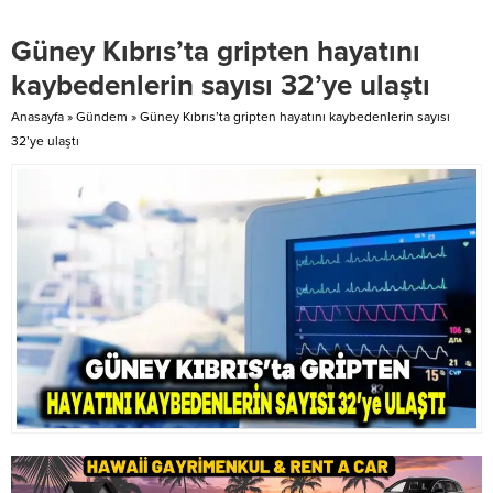
Ziraat Mühendisleri Odası
Cumhurbaşkanı Tufan Erhürman,
Başkanı Erkut Uluçam, 14 Mayıs
Cumhuriyet Meclisi Başkanı Ziya
Güney Kıbrıs’ta gripten hayatını
Dünya Çiftçiler Günü dolayısıyla
Öztürkler, Yüksek Mahkeme
mesaj yayımlayarak çiftçilerin
Başkanı Bertan Özerdağ, 2’nci
kaybedenlerin sayısı 32’ye ulaştı
gününü kutladı ve tarımın
Cumhurbaşkanı...
desteklenmesi, ülkelerin...
Anasayfa
»
Gündem
»
Güney Kıbrıs’ta gripten hayatını kaybedenlerin sayısı
32’ye ulaştı