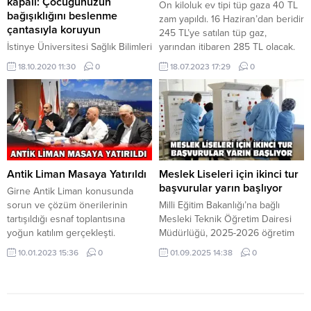
kapalı: Çocuğunuzun
On kiloluk ev tipi tüp gaza 40 TL
köyünde,...
bir dizi temaslarda bulunacak.
bağışıklığını beslenme
zam yapıldı. 16 Haziran’dan beridir
çantasıyla koruyun
245 TL’ye satılan tüp gaz,
İstinye Üniversitesi Sağlık Bilimleri
yarından itibaren 285 TL olacak.
Fakültesi, Beslenme Diyetetik
Bugünkü Resmi Gazete’de
18.10.2020 11:30
0
18.07.2023 17:29
0
Bölüm Başkanı Prof. Dr. Funda
yayımlanan Mal ve Hizmetler
Elmacıoğlu okulların açılmasıyla
(Düzenleme ve Denetim) (D Sınıfı
çocukların bağışıklık sisteminin
Akaryakıt (LPG) Azami Satış Fiyatı)
korunması adına yapılması
Emirnamesine göre, denetime
gerekenleri anlattı.Prof. Dr. Funda
tabi mal olan tüp gaz fiyatlarında
Elmacıoğlu, “Çocuklar evlerden
artış...
aylarca dışarı çıkamadı. Evde
kaldıkları süre içerisinde yeterli
Antik Liman Masaya Yatırıldı
Meslek Liseleri için ikinci tur
ve dengeli beslenme kurallarına
başvurular yarın başlıyor
Girne Antik Liman konusunda
uyarak beslendi. Çocuklar sabah
sorun ve çözüm önerilerinin
Milli Eğitim Bakanlığı’na bağlı
okulla gidiyorsa okula gitmeden
tartışıldığı esnaf toplantısına
Mesleki Teknik Öğretim Dairesi
önce...
yoğun katılım gerçekleşti.
Müdürlüğü, 2025-2026 öğretim
Girne Antik Limanı ile ilgili
yılı Meslek Liseleri’nin 9. sınıfları
10.01.2023 15:36
0
01.09.2025 14:38
0
sorunların ve çözüm önerilerinin
için ikinci tur başvuruların yarın
masaya yatırıldığı esnaf toplantısı,
başlayacağını duyurdu. Milli Eğitim
Girne Belediyesi’nde gerçekleşti.
Bakanlığı’na bağlı Mesleki Teknik
Girne Belediye Başkanı Murat
Öğretim Dairesi Müdürlüğü,