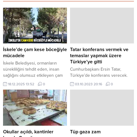
İskele’de çam kese böceğiyle
Tatar konferans vermek ve
mücadele
temaslar yapmak üzere
Türkiye’ye gitti
İskele Belediyesi, ormanların
sürekliliğini tehdit eden, insan
Cumhurbaşkanı Ersin Tatar,
sağlığını olumsuz etkileyen çam
Türkiye’de konferans verecek.
kese böceğine karşı
Tatar, Türkiye Cumhuriyeti’nde
18.12.2025 13:52
0
03.10.2023 20:16
0
mücadelesine başladı. İskele
temaslarda bulunmak amacıyla
Belediyesi Piknik Alanı ve
ülkeden ayrıldı.
Mezarlıklar ile başlayan ilaçlama
Cumhurbaşkanlığı’ndan yapılan
okullarla devam edecek. İskele
açıklamaya göre, Hacettepe
ve 21 köyünde de çam kese
Üniversitesi Tıp Fakültesi’nde ve
böceğinin önüne geçmek için
Giresun Üniversitesi’nde
yürütülecek çalışmanın Aralık ayı
konferans verecek
içerisinde tamamlanması
Cumhurbaşkanı Ersin Tatar,
Okullar açıldı, kantinler
Tüp gaza zam
hedefleniyor. İskele ve 21
Türkiye’de bulunduğu süre içinde