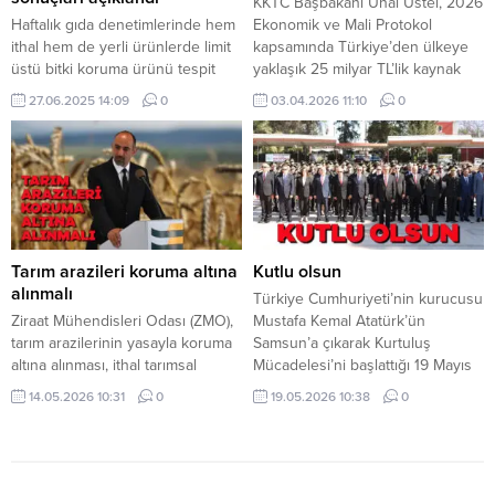
KKTC Başbakanı Ünal Üstel, 2026
birbirimizi kırmadan rekabet
Haftalık gıda denetimlerinde hem
Ekonomik ve Mali Protokol
edeceğiz ama...
ithal hem de yerli ürünlerde limit
kapsamında Türkiye’den ülkeye
üstü bitki koruma ürünü tespit
yaklaşık 25 milyar TL’lik kaynak
edildi. Ayrıca iki yerli üründe,
aktarılacağını açıkladı. Söz konusu
27.06.2025 14:09
0
03.04.2026 11:10
0
tavsiye dışı bitki koruma ürünü
protokolün 8 Nisan’da Ankara’da
içeren numuneye rastlandı.
imzalanması bekleniyor. Bakü’de
Haftalık gıda denetimlerinde hem
temaslarını sürdüren Üstel,
ithal hem de yerli ürünlerde limit
Türkiye Cumhurbaşkanı
üstü bitki koruma ürünü tespit
Yardımcısı Cevdet Yılmaz ile
edildi. Ayrıca iki yerli üründe,
yaptığı görüşmede hayat
tavsiye dışı...
pahalılığı, akaryakıt ve gaz
tedarikinde yaşanan sıkıntılar ile
Tarım arazileri koruma altına
Kutlu olsun
2026 mali...
alınmalı
Türkiye Cumhuriyeti’nin kurucusu
Ziraat Mühendisleri Odası (ZMO),
Mustafa Kemal Atatürk’ün
tarım arazilerinin yasayla koruma
Samsun’a çıkarak Kurtuluş
altına alınması, ithal tarımsal
Mücadelesi’ni başlattığı 19 Mayıs
ürünlerin denetim altına alınması,
1919’un 107’nci yıl dönümü ile 19
14.05.2026 10:31
0
19.05.2026 10:38
0
tüm destek ile sübvansiyelerin
Mayıs Atatürk’ü Anma, Gençlik ve
günün şartlarına göre
Spor Bayramı kapsamında
düzenlenerek direkt üreticiye
Lefkoşa Atatürk Anıtı önünde
verilmesi gerektiğini vurguladı.
devlet töreni düzenlendi. Törene,