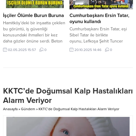
değinen Rum Yönetimi
men edildi ve 2 sürücü de
Başkanı Nikos Anastasiadis, 10
tutuklandı. Rapor Edilen Trafik
yıllık görev süresi içerisinde
Suçları İse; 110’u yasal hız sınırı...
İşçiler Ölümle Burun Buruna
Cumhurbaşkanı Ersin Tatar,
Kıbrıs sorununda
oyunu kullandı
Hamitköy’deki bir inşaatta çekilen
değerlendirilecek hiçbir fırsatı
bu görüntü, iş güvenliği
Cumhurbaşkanı Ersin Tatar, eşi
kaçırmadığını, son gününe kadar...
konusundaki ihmalleri bir kez
Sibel Tatar ile birlikte
daha gözler önüne serdi. Beton
oyunu, Lefkoşa Şehit Tuncer
kolonların üzerinde, metrelerce
İlkokulu’nda 157 numaralı sandıkta
02.05.2025 15:57
0
20.10.2025 14:46
0
yüksekte hiçbir koruyucu
kullandı. Cumhurbaşkanı Tatar
ekipman olmadan çalışan işçilerin
oyunu kullanması ardından basına
can güvenliği adeta kaderlerine
yaptığı açıklamada, seçim
bırakıldı. Fotoğrafta görülen iki
sonuçları ne olursa olsun Kıbrıs
inşaat işçisinin ne baret, ne
Türk halkı için hayırlara vesile
emniyet halatı ne de herhangi bir
olması diledi. Tatar’ın oy kullanma
KKTC’de Doğumsal Kalp Hastalıkları
güvenlik donanımı kullanmadan
sürecini yerli basın yanında
çalıştıkları...
Türkiye ve Rum basını da takip
Alarm Veriyor
etti. Bugünün...
Anasayfa
»
Gündem
»
KKTC’de Doğumsal Kalp Hastalıkları Alarm Veriyor