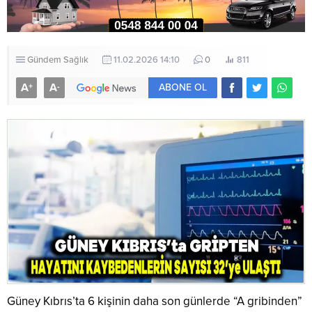
Gündem
Sağlık
11.02.2026 14:10
0
811
A
A
+
-
ABONE OL
Güney Kıbrıs’ta 6 kişinin daha son günlerde “A gribinden”