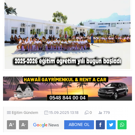
konusunda polisin suçlanmasının
“tamamen önyargıya dayanan bir
yanlış” olduğunu...
Eğitim
Gündem
15.09.2025 13:18
0
779
A
A
+
-
ABONE OL