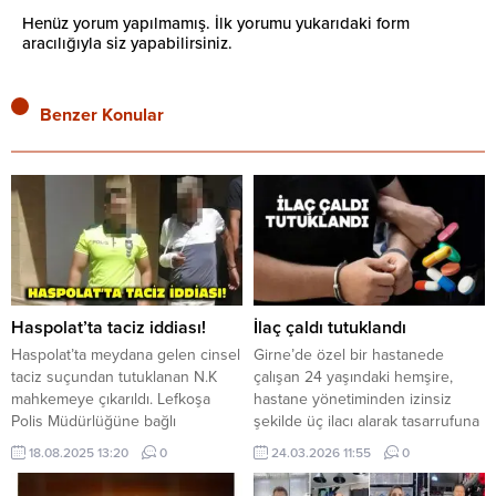
Henüz yorum yapılmamış. İlk yorumu yukarıdaki form
aracılığıyla siz yapabilirsiniz.
Benzer Konular
Haspolat’ta taciz iddiası!
İlaç çaldı tutuklandı
Haspolat’ta meydana gelen cinsel
Girne’de özel bir hastanede
taciz suçundan tutuklanan N.K
çalışan 24 yaşındaki hemşire,
mahkemeye çıkarıldı. Lefkoşa
hastane yönetiminden izinsiz
Polis Müdürlüğüne bağlı
şekilde üç ilacı alarak tasarrufuna
Demirhan Polis Karakolunda
geçirmekle suçlanarak tutuklandı.
18.08.2025 13:20
0
24.03.2026 11:55
0
görevli polis memuru Zafer İnce
Polisten olay ile ilgili olarak
mahkemeye olguları aktardı. Polis,
yapılan açıklama şu şekilde; “Mart