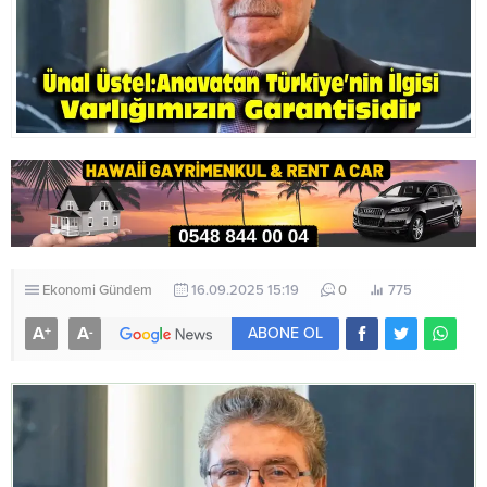
Ekonomi
Gündem
16.09.2025 15:19
0
775
A
A
+
-
ABONE OL