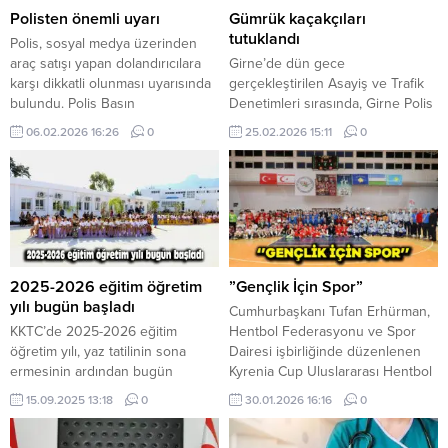
Polisten önemli uyarı
Gümrük kaçakçıları
tutuklandı
Polis, sosyal medya üzerinden
araç satışı yapan dolandırıcılara
Girne’de dün gece
karşı dikkatli olunması uyarısında
gerçekleştirilen Asayiş ve Trafik
bulundu. Polis Basın
Denetimleri sırasında, Girne Polis
Subaylığı’ndan yapılan
Müdürlüğü’ne bağlı ekipler
06.02.2026 16:26
0
25.02.2026 15:11
0
açıklamada, Facebook ve
tarafından şüpheli olarak
Instagram gibi sosyal medya
durdurulan kullanımındaki araçta
platformlarında, kötü niyetli
yapılan aramada, gümrüğe beyan
kullanıcılar tarafından paylaşılan
edilmemiş 5 elektronik nargile ele
sahte araç satışı ilanları ile
geçirildi. Konu ile ilgili R.M.E (E-20)
şahısların dolandırılıp mağdur
tutuklandı. Aynı gün saat 15.30
edildiğine dikkat çekildi. Son
sıralarında Güzelyurt’ta, A.K’nin (E-
zamanlarda Facebook üzerinden
19) kullanımında ve O.K (E-58)
2025-2026 eğitim öğretim
”Gençlik İçin Spor”
gerçek sahipleri tarafından satış
adına kayıtlı...
yılı bugün başladı
Cumhurbaşkanı Tufan Erhürman,
ilanı...
KKTC’de 2025-2026 eğitim
Hentbol Federasyonu ve Spor
öğretim yılı, yaz tatilinin sona
Dairesi işbirliğinde düzenlenen
ermesinin ardından bugün
Kyrenia Cup Uluslararası Hentbol
başladı. Yeni öğretim yılında tüm
Turnuvası’nın final maçını izledi.
15.09.2025 13:18
0
30.01.2026 16:16
0
kademelerde yaklaşık 58 bin
Cumhurbaşkanlığından yapılan
öğrenci ve 6 bin 500 öğretmen,
açıklamaya göre, Girne Ertuğrul