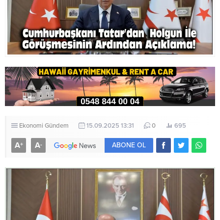
Ekonomi
Gündem
15.09.2025 13:31
0
695
A
A
+
-
ABONE OL