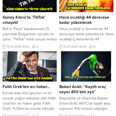
Güney Kıbrıs’ta ‘TikTok’
Hava sıcaklığı 44 dereceye
cinayeti!
kadar yükselecek
Baf’ın “Peya” kasabasında 29
Hava sıcaklığı iç kesimlerde 44
yaşındaki Bulgaristan uyruklu bir
dereceye kadar yükselecek. Hava
şahıs, “TikTok” isimli sosyal medya
sıcaklığı iç kesimlerde 44
platformunda uygunsuz içerik
dereceye kadar yükselecek.
19.01.2026 15:53
0
21.07.2025 16:30
0
paylaştığı gerekçesiyle 41
Meteoroloji Dairesi’nin 22-28
yaşındaki amcasını bıçaklayarak
Temmuz tarihlerini kapsayan
öldürdü. Fileleftheros ve diğer
haftalık hava tahmin raporuna
gazeteler, olayın cumartesi gecesi
göre, periyod süresince bölge
gerçekleştiğini yazdı. Gazete, 41
genellikle alçak basınç sistemi ile
yaşındaki şahsın yanında beş
sıcak ve nispeten nemli hava
kişiyle birlikte “Peya” kasabasına
kütlesinin etkisi altında kalacak
geldiğini, 29 yaşındaki şahsın da
Yarın sabah saatleri yer yer sisli,...
Fatih Ürek’ten acı haber…
Bakan Arıklı: “Kayıtlı araç
amcası olan kişiyi...
sayısı 450 bini aştı”
Evinde kalp krizi geçiren ve bir
süredir yoğun bakımda olan Fatih
Bayındırlık ve Ulaştırma Bakanı
Ürek’ten acı haber geldi. Fatih
Erhan Arıklı, KKTC’de kayıtlı araç
Ürek, 15 Ekim’de evinde kahvaltı
sayısının 450 binlere ulaştığını
yaptığı sırada kalp krizi geçirerek
belirterek, mevcut yolların bu