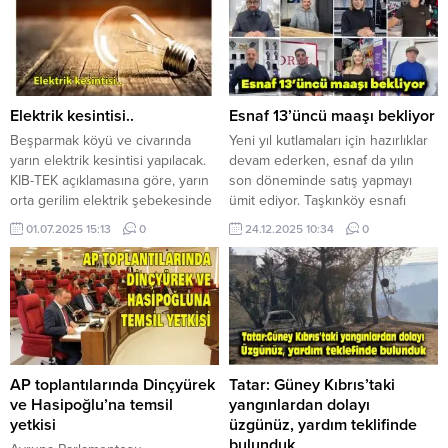
zanlının Cinsel Saldırı Cinsel Taciz
2026 ayı içerisinde, Girne’de
suçlarına methaldar olduğunu
faaliyet gösteren özel bir
söyledi. Polis, 15 Ağustos 2025
hastanede hemşire olarak çalışan
Tarihinde saat 23:00
24 yaşındaki erkek şahıs, hastane
raddelerinde Haspolat’ta abisinin
yönetiminden izinsiz olarak üç...
ikametgahı içerisinde banyo kısmı
Elektrik kesintisi..
Esnaf 13’üncü maaşı bekliyor
içerisinde...
Beşparmak köyü ve civarında
Yeni yıl kutlamaları için hazırlıklar
yarın elektrik kesintisi yapılacak.
devam ederken, esnaf da yılın
KIB-TEK açıklamasına göre, yarın
son döneminde satış yapmayı
orta gerilim elektrik şebekesinde
ümit ediyor. Taşkınköy esnafı
yapılacak proje çalışması
KIBRIS’a konuştu. Yılbaşı
01.07.2025 15:13
0
24.12.2025 10:34
0
nedeniyle 09.00-12.00 saatleri
yaklaşırken Başkent Lefkoşa’nın
arasında; Tarsan Çiftliği ve Civarı,
alış veriş merkezi olan
Beşparmak Köyü, Değirmenlik
Taşkınköy’de esnaf gözünü
Taşocakları, Tesisler ve Su
13’üncü maaşlara dikti. Metropol
Motorları, Alevkayası, Yayla Tepe
Caddesi’ndeki kimi mağazada
ve Levent Taşocakları’na elektrik
hareketlilik yaşanırken, birçok
verilemeyecek.
mağazada ise 13’üncü maaşların
ödenmesi sonrasında bir
AP toplantılarında Dinçyürek
Tatar: Güney Kıbrıs’taki
hareketlilik yaşanacağı...
ve Hasipoğlu’na temsil
yangınlardan dolayı
yetkisi
üzgünüz, yardım teklifinde
bulunduk