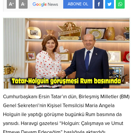
A
A
+
-
ABONE OL
Cumhurbaşkanı Ersin Tatar’ın dün, Birleşmiş Milletler (BM)
Genel Sekreteri’nin Kişisel Temsilcisi Maria Angela
Holguin ile yaptığı görüşme bugünkü Rum basınına da
yansıdı. Haravgi gazetesi “Holguin: Çalışmaya ve Umut
Etmeye Devam Edeceğim” başlığıyla aktardığı