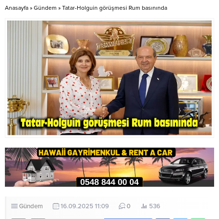
etmeleri istendi.
Anasayfa
»
Gündem
»
Tatar-Holguin görüşmesi Rum basınında
Gündem
16.09.2025 11:09
0
536