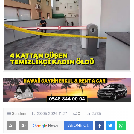
Tıp-İş, saat...
Gündem
23.05.2026 11:27
0
2.735
A
A
+
-
ABONE OL