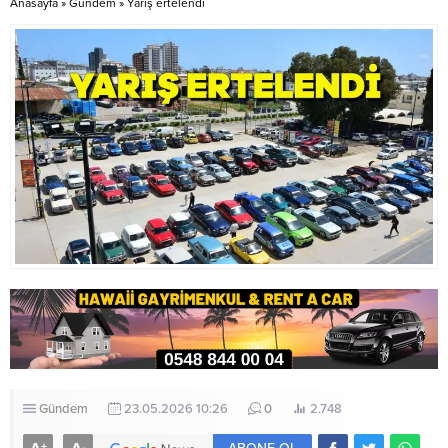
Anasayfa
»
Gündem
»
Yarış ertelendi
çocuğuna karşı 3 ila...
halinde bulunan iki...
Gündem
23.05.2026 10:26
0
2.748
+
-