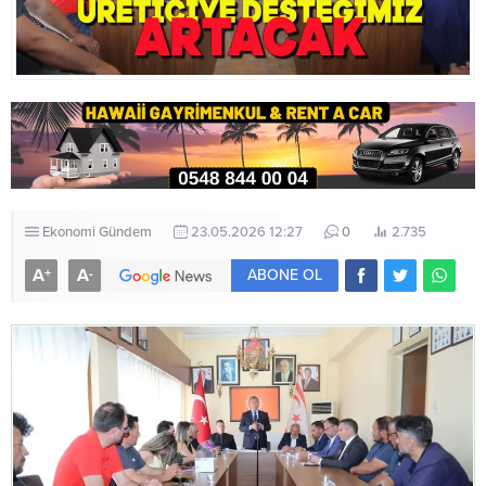
Ekonomi
Gündem
23.05.2026 12:27
0
2.735
A
A
+
-
ABONE OL