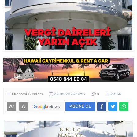
Ekonomi
Gündem
22.05.2026 16:57
0
2.566
A
A
+
-
ABONE OL