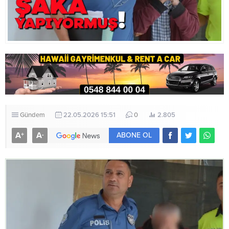
Gündem
22.05.2026 15:51
0
2.805
A
A
+
-
ABONE OL