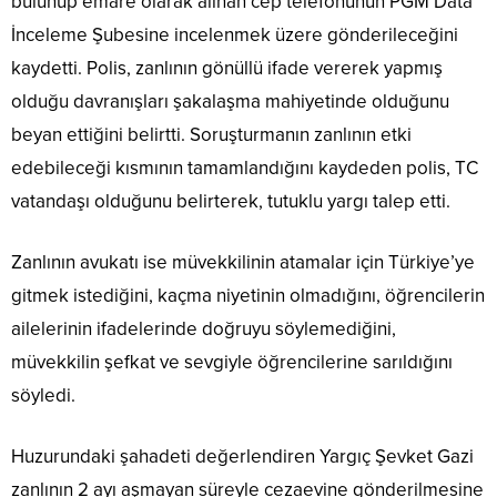
bulunup emare olarak alınan cep telefonunun PGM Data
İnceleme Şubesine incelenmek üzere gönderileceğini
kaydetti. Polis, zanlının gönüllü ifade vererek yapmış
olduğu davranışları şakalaşma mahiyetinde olduğunu
beyan ettiğini belirtti. Soruşturmanın zanlının etki
edebileceği kısmının tamamlandığını kaydeden polis, TC
vatandaşı olduğunu belirterek, tutuklu yargı talep etti.
Zanlının avukatı ise müvekkilinin atamalar için Türkiye’ye
gitmek istediğini, kaçma niyetinin olmadığını, öğrencilerin
ailelerinin ifadelerinde doğruyu söylemediğini,
müvekkilin şefkat ve sevgiyle öğrencilerine sarıldığını
söyledi.
Huzurundaki şahadeti değerlendiren Yargıç Şevket Gazi
zanlının 2 ayı aşmayan süreyle cezaevine gönderilmesine