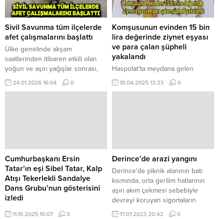
Sivil Savunma tüm ilçelerde
Komşusunun evinden 15 bin
afet çalışmalarını başlattı
lira değerinde ziynet eşyası
ve para çalan şüpheli
Ülke genelinde akşam
yakalandı
saatlerinden itibaren etkili olan
yoğun ve aşırı yağışlar sonrası,
Haspolat’ta meydana gelen
Sivil Savunma Teşkilatı Başkanlığı
olayda, komşusunun yatak
24.01.2026 16:04
0
10.04.2025 13:23
0
afet ve kriz yönetimi kapsamında
odasında bulunan 3 bin 500 TL’yi,
tüm ilçelerde harekete geçti.
140 Sterlini ve 60 bin TL’lik altınını
Yetkililer, Sivil Savunma
çalmakla itham edilen zanlı Buse
Teşkilatı’nın bölge müdürlükleri
Fatoş Körkurt, soruşturma
aracılığıyla sahada keşif ve durum
kapsamında 1 gün tutuklu kalacak.
tespit çalışmalarını aralıksız
Haspolat’ta komşusu A.Y.’ye ait
sürdürdüğünü açıkladı. Ekiplerin,
ikametgâhın yatak odasından
yağışlara bağlı yaşanabilecek su
para çalan Buse Fatoş Körkurt
Cumhurbaşkanı Ersin
Derince’de arazi yangını
taşkınları, sel riski ve...
mahkemeye çıkarıldı. Polis çavuşu
Tatar’ın eşi Sibel Tatar, Kalp
Derince’de piknik alanının batı
Hüseyin Ergüleç...
Atışı Tekerlekli Sandalye
kısmında, orta gerilim hatlarının
Dans Grubu’nun gösterisini
aşırı akım çekmesi sebebiyle
izledi
devreyi koruyan sigortaların
Cumhurbaşkanı Ersin Tatar’ın eşi
yanarak kıvılcım atması sonucu
11.10.2025 10:07
0
17.07.2023 20:42
0