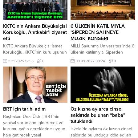
KKTC’nin Ankara Büyükelçisi
6 ÜLKENİN KATILIMIYLA
Korukoğlu, Anıtkabir’i ziyaret
‘SİPERDEN SAHNEYE
etti
MÜZİK’ KONSERİ
KKTC Ankara Büyükelçisi İsmet
MİLLİ Savunma Üniversitesi'nde 6
Korukoğlu, KKTC’nin kuruluşunun
ülkenin katılımıyla 'Siperden
42. yılı dolayısıyla Anıtkabir’e
Sahneye Müzik' isimli konser
15.11.2025 12:55
0
08.09.2022 00:24
0
ziyarette bulundu. Beraberindeki
gerçekleşti. Konser programına
heyetle Aslanlı Yol’dan yürüyerek
katılan Milli Savunma ...
Gazi Mustafa Kemal Atatürk’ün
mozolesine gelen Korukoğlu,
çelenk bırakarak saygı duruşunda
bulundu. Daha sonra hatıra
fotoğrafı çektiren Korukoğlu,
Anıtkabir Özel Defteri’ni imzaladı.
BRT için tarihi adım
Öz kızına aylarca cinsel
Büyükelçi Korukoğlu, deftere
saldırıda bulunan “baba”
Başbakan Ünal Üstel, BRT’nin
şunları
tutuklandı!
yapısal sorunlarını giderecek ve
yazdı:WWW.KKTCNEWS.NET “Aziz
kurumu çağın gereklerine uygun
İskele’de aylarca öz kızına cinsel
Atatürk, Kıbrıs Türk halkının...
hale getirecek yasal
saldırıda bulunduğu iddia edilen