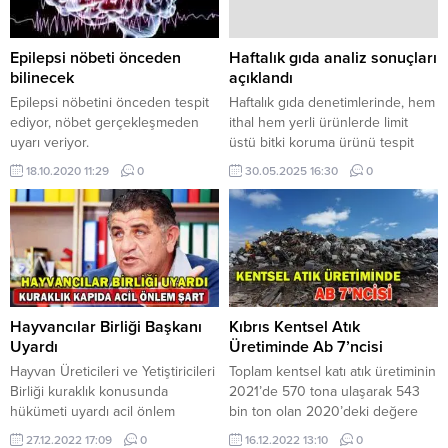
Tarihinde saat 23:00
başvurulması gerektiği belirtildi.
raddelerinde Haspolat’ta abisinin
Bakanlık, 2012 doğumlu
ikametgahı içerisinde banyo kısmı
çocukların aşı kartlarıyla birlikte
Epilepsi nöbeti önceden
Haftalık gıda analiz sonuçları
içerisinde...
en yakın sağlık...
bilinecek
açıklandı
Epilepsi nöbetini önceden tespit
Haftalık gıda denetimlerinde, hem
ediyor, nöbet gerçekleşmeden
ithal hem yerli ürünlerde limit
uyarı veriyor.
üstü bitki koruma ürünü tespit
edildi. Ayrıca bir yerli üründe,
18.10.2020 11:29
0
30.05.2025 16:30
0
tavsiye dışı bitki koruma ürünü
içeren numuneye rastlandı. Tarım
ve Doğal Kaynaklar
Bakanlığı’ndan yapılan açıklamaya
göre, 23-29 Mayıs 2025 tarihleri
arasında alınan ithal ve yerli ürün
numunelerine Devlet
Laboratuvarı’nda analiz yapıldı,...
Hayvancılar Birliği Başkanı
Kıbrıs Kentsel Atık
Uyardı
Üretiminde Ab 7’ncisi
Hayvan Üreticileri ve Yetiştiricileri
Toplam kentsel katı atık üretiminin
Birliği kuraklık konusunda
2021’de 570 tona ulaşarak 543
hükümeti uyardı acil önlem
bin ton olan 2020’deki değere
alınmasını istedi. Açıklama şöyle:
göre yüzde 5 artış kaydedilen
27.12.2022 17:09
0
16.12.2022 13:10
0