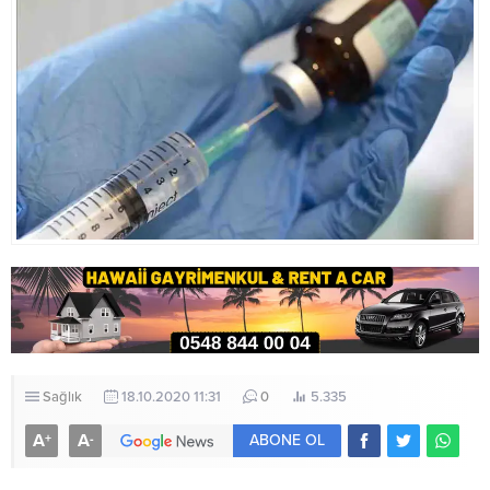
Sağlık
18.10.2020 11:31
0
5.335
A
A
+
-
ABONE OL