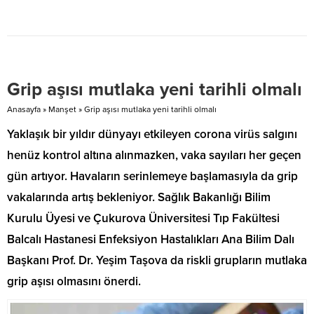
Hayvancılık sektörü 2022 yılının
Güney Kıbrıs’ın, kişi başı kentsel
sonuna geldiğimiz bu günlerde
atık üretiminde AB içerisinde 7’nci
ciddi anlamda sıkıntılı bir yıla
sıraya yerleştiği bildirildi.
girmek üzere. Ne yazık ki birçok
Haravgi’nin Rum İstatistik Dairesi
bölgede ot dahi bitmemiş ve
verilerine dayandırdığı habere
çimlenen ekinler de artık sıkıntılı
göre 2021’de işlenen atıkların
Grip aşısı mutlaka yeni tarihli olmalı
bir duruma girmiştir. DERHAL BİR
yüzde 77,8’i çöp alanlarına, yüzde
KRİZ...
17,6’sı...
Anasayfa
»
Manşet
»
Grip aşısı mutlaka yeni tarihli olmalı
Yaklaşık bir yıldır dünyayı etkileyen corona virüs salgını
henüz kontrol altına alınmazken, vaka sayıları her geçen
gün artıyor. Havaların serinlemeye başlamasıyla da grip
vakalarında artış bekleniyor. Sağlık Bakanlığı Bilim
Kurulu Üyesi ve Çukurova Üniversitesi Tıp Fakültesi
Balcalı Hastanesi Enfeksiyon Hastalıkları Ana Bilim Dalı
Başkanı Prof. Dr. Yeşim Taşova da riskli grupların mutlaka
grip aşısı olmasını önerdi.