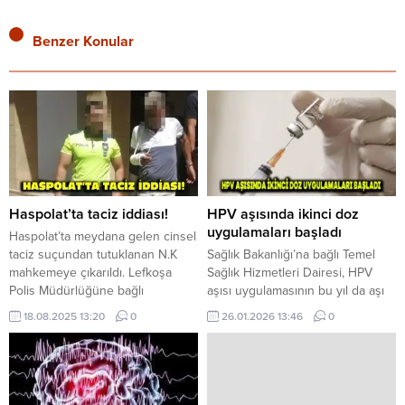
Benzer Konular
Haspolat’ta taciz iddiası!
HPV aşısında ikinci doz
uygulamaları başladı
Haspolat’ta meydana gelen cinsel
taciz suçundan tutuklanan N.K
Sağlık Bakanlığı’na bağlı Temel
mahkemeye çıkarıldı. Lefkoşa
Sağlık Hizmetleri Dairesi, HPV
Polis Müdürlüğüne bağlı
aşısı uygulamasının bu yıl da aşı
Demirhan Polis Karakolunda
takvimi kapsamında sürdüğünü
18.08.2025 13:20
0
26.01.2026 13:46
0
görevli polis memuru Zafer İnce
açıkladı. Geçen yıl başlatılan
mahkemeye olguları aktardı. Polis,
program çerçevesinde, 2012
zanlının Cinsel Saldırı Cinsel Taciz
doğumlu çocukların ilk doz HPV
suçlarına methaldar olduğunu
aşılarının tamamlandığı ve ikinci
söyledi. Polis, 15 Ağustos 2025
doz için sağlık merkezlerine