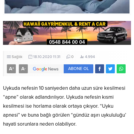
Sağlık
18.10.2020 11:31
0
4.994
A
A
+
-
ABONE OL
Uykuda nefesin 10 saniyeden daha uzun süre kesilmesi
“apne” olarak adlandırılıyor. Uykuda nefesin kısmi
kesilmesi ise horlama olarak ortaya çıkıyor. “Uyku
apnesi” ve buna bağlı görülen “gündüz aşırı uykululuğu’
hayati sorunlara neden olabiliyor.