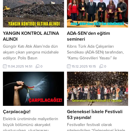
YANGIN KONTROL ALTINA
ADA-SEN’den eğitim
ALINDI
semineri
Güngör Katı Atık Alanı’nda dün
Kıbrıs Türk Ada Çalışanları
akşam çıkan yangına müdahale
Sendikası (ADA-SEN) tarafından,
ediliyor. Polis Basın
“Kamu Görevlileri Yasası” ile
Subaylığı’ndan yapılan açıklamaya
“Dijital Arşivleme ve E-Devlet
11.04.2025 14:51
0
15.12.2025 10:15
0
göre, çevre emniyetinin alındığı
Uygulamaları” konulu eğitim
yangında yer yer duman çıkışı
semineri gerçekleştirildi. ADA-
sürüyor. Güngör Katı Atık
SEN Başkanı Kağan Mındıkoğlu
alanında, henüz tespit edilmeyen
tarafından yapılan açıklamada, 11
sebepten dolayı dün akşam saat
Aralık Perşembe , Kalkınma
22.00 sıralarında başlayan
Bankası Konferans Salonu’nda
yangına itfaiye ekiplerinin yanı
yer alan seminerin, kamu
sıra özel bir şirkete ait iş...
personelinin mesleki gelişimine
Çarpılacağız!
Geleneksel İskele Festivali
katkı sağlamak amacıyla
53 yaşında!
Elektrik üretiminde maliyetlerin
düzenlendiği belirtildi. İki oturum
büyük bölümünü akaryakıt
Festivaller festivali olarak
hâlinde...
oluştururken, uluslararası
nitelendirilen “Geleneksel İskele