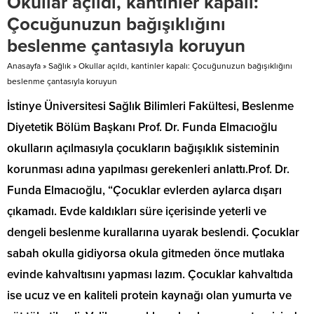
Okullar açıldı, kantinler kapalı:
parçalarının koltuk üzerine...
kalma ihbarları mevcut. Türkiye
Çocuğunuzun bağışıklığını
Cumhurbaşkanı Recep Tayyip
beslenme çantasıyla koruyun
Erdoğan, gelişmeleri takip...
Anasayfa
»
Sağlık
»
Okullar açıldı, kantinler kapalı: Çocuğunuzun bağışıklığını
beslenme çantasıyla koruyun
İstinye Üniversitesi Sağlık Bilimleri Fakültesi, Beslenme
Diyetetik Bölüm Başkanı Prof. Dr. Funda Elmacıoğlu
okulların açılmasıyla çocukların bağışıklık sisteminin
korunması adına yapılması gerekenleri anlattı.Prof. Dr.
Funda Elmacıoğlu, “Çocuklar evlerden aylarca dışarı
çıkamadı. Evde kaldıkları süre içerisinde yeterli ve
dengeli beslenme kurallarına uyarak beslendi. Çocuklar
sabah okulla gidiyorsa okula gitmeden önce mutlaka
evinde kahvaltısını yapması lazım. Çocuklar kahvaltıda
ise ucuz ve en kaliteli protein kaynağı olan yumurta ve