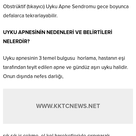
Obstrüktif (tıkayıcı) Uyku Apne Sendromu gece boyunca
defalarca tekrarlayabilir.
UYKU APNESİNİN NEDENLERİ VE BELİRTİLERİ
NELERDİR?
Uyku apnesinin 3 temel bulgusu horlama, hastanın eşi
tarafından teyit edilen apne ve gündüz aşırı uyku halidir.
Onun dışında nefes darlığı,
WWW.KKTCNEWS.NET
sık sık iç çekme, el kol hareketleriyle çırpınarak