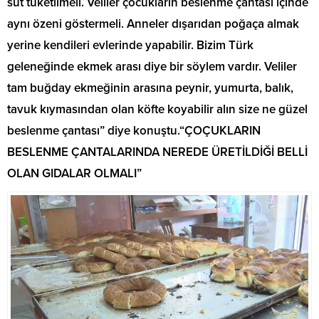
süt tüketilmeli. Veliler çocukların beslenme çantası içinde
aynı özeni göstermeli. Anneler dışarıdan poğaça almak
yerine kendileri evlerinde yapabilir. Bizim Türk
geleneğinde ekmek arası diye bir söylem vardır. Veliler
tam buğday ekmeğinin arasına peynir, yumurta, balık,
tavuk kıymasından olan köfte koyabilir alın size ne güzel
beslenme çantası” diye konuştu.“ÇOÇUKLARIN
BESLENME ÇANTALARINDA NEREDE ÜRETİLDİĞİ BELLİ
OLAN GIDALAR OLMALI”