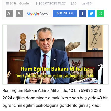
Eğitim
Gündem
05.07.2025 15:27
0
486
A
A
+
-
ABONE OL
Rum Eğitim Bakanı Athina Mihailidu, 10 bin 598’i 2023-
2024 eğitim döneminde olmak üzere son beş yılda 43 bin
öğrencinin eğitim psikoloğuna gönderildiğini açıkladı.