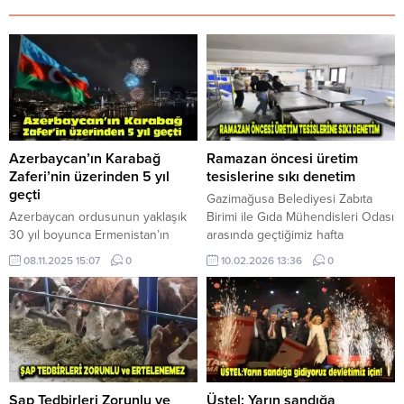
Azerbaycan’ın Karabağ
Ramazan öncesi üretim
Zaferi’nin üzerinden 5 yıl
tesislerine sıkı denetim
geçti
Gazimağusa Belediyesi Zabıta
Azerbaycan ordusunun yaklaşık
Birimi ile Gıda Mühendisleri Odası
30 yıl boyunca Ermenistan’ın
arasında geçtiğimiz hafta
işgali altında bulunan Karabağ ve
yinelenen protokol kapsamında,
08.11.2025 15:07
0
10.02.2026 13:36
0
çevresindeki illeri kurtarmasının
Ramazan ayı öncesinde özellikle
üzerinden 5 yıl geçti. 2. Karabağ
fırınlar ve unlu mamul üretim
Savaşı’nda sadece 44 gün içinde
tesislerine yönelik kapsamlı
işgal altındaki topraklarını geri
denetimler gerçekleştirildi. Zabıta
alan Azerbaycan, halkın kuşaklar
Birimi ekipleri ile Gıda
boyunca süren beklentisine son
Mühendislerinin birlikte
vererek tarihi zafere imza attı.
gerçekleştirdiği denetimler
Sovyetler Birliği’nin
sonucunda, 5 işletmeye sağlık
Şap Tedbirleri Zorunlu ve
Üstel: Yarın sandığa