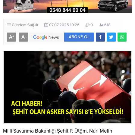
Gündem
Sağlık
07.07.2025 10:26
0
618
A
A
+
-
ABONE OL
Milli Savunma Bakanlığı Şehit P. Ütğm. Nuri Melih