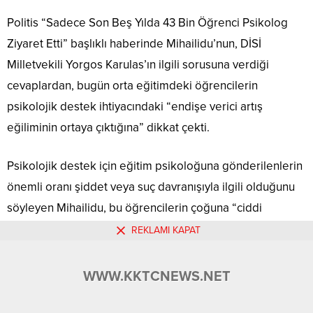
Politis “Sadece Son Beş Yılda 43 Bin Öğrenci Psikolog
Ziyaret Etti” başlıklı haberinde Mihailidu’nun, DİSİ
Milletvekili Yorgos Karulas’ın ilgili sorusuna verdiği
cevaplardan, bugün orta eğitimdeki öğrencilerin
psikolojik destek ihtiyacındaki “endişe verici artış
eğiliminin ortaya çıktığına” dikkat çekti.
Psikolojik destek için eğitim psikoloğuna gönderilenlerin
önemli oranı şiddet veya suç davranışıyla ilgili olduğunu
söyleyen Mihailidu, bu öğrencilerin çoğuna “ciddi
duygusal zorluk tanısı” konulduğuna işaret etti.
REKLAMI KAPAT
Gazete, Mihailidu’yu kaynak göstererek 2019-2020
WWW.KKTCNEWS.NET
eğitim yılında Eğitim Psikolojisi Şubesi’ne gönderilen
öğrenci sayısı 7 bin 229 iken bu sayının 2021-2022