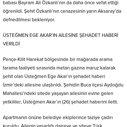
babası Bayram Ali Özkanlı’nın da daha önce vefat ettiği
öğrenildi. Şehit Özkanlı’nın cenazesinin yarın Aksaray’da
defnedilmesi bekleniyor.
ÜSTEĞMEN EGE AKAR’IN AİLESİNE ŞEHADET HABERİ
VERİLDİ
Pençe-Kilit Harekat bölgesinde bir mağarada arama
tarama faaliyeti sırasında metan gazına maruz kalarak
şehit olan Üsteğmen Ege Akar’ın şehadet haberi
İzmir’deki ailesine ulaştırıldı. Şehidin Buca ilçesi Aydoğdu
Mahallesi’ndeki sitede yaşayan ailesinin evine gelen
yetkililer, Üsteğmen Akar’ın (26) şehadet haberini iletti.
Apartmanın önüne belediye ekiplerince taziye çadırı
kuruldu. Ailenin yaşadığı daireye ve siteye Türk