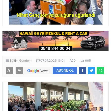
Eğitim
Gündem
07.07.2025 16:01
0
665
A
A
+
-
ABONE OL