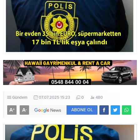
Gündem
07.07.2025 15:23
0
480
A
A
+
-
ABONE OL