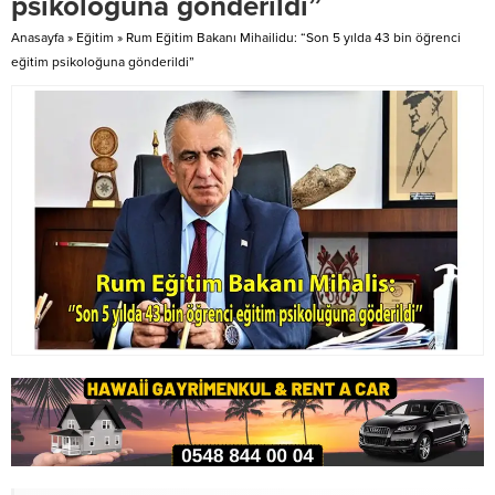
psikoloğuna gönderildi”
verdi. Turan’ın aktardığına göre,
Anasayfa
»
Eğitim
»
Rum Eğitim Bakanı Mihailidu: “Son 5 yılda 43 bin öğrenci
hukukçular Özden ve
eğitim psikoloğuna gönderildi”
Cindoruk’un açıklamaları...