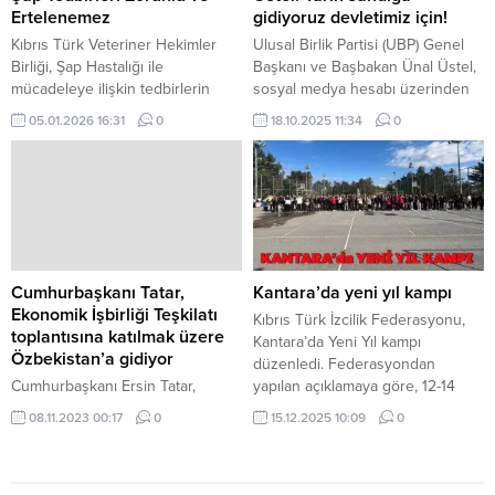
dağılmasından sonra işgal ettiği
karnesi eksikliği nedeniyle
Ertelenemez
gidiyoruz devletimiz için!
topraklardan...
mevzuatta yer alan brüt asgari
Kıbrıs Türk Veteriner Hekimler
Ulusal Birlik Partisi (UBP) Genel
ücretin...
Birliği, Şap Hastalığı ile
Başkanı ve Başbakan Ünal Üstel,
mücadeleye ilişkin tedbirlerin
sosyal medya hesabı üzerinden
yürürlükteki mevzuat uyarınca
dünkü Lefkoşa mitinginden bir
05.01.2026 16:31
0
18.10.2025 11:34
0
zorunlu ve ertelenemez
paylaşım yaptı. Üstel
olduğunu belirterek, alınan
paylaşımında, “Biz bu devleti
kararlara uymayan kişi ve/veya
kurduk. Bu cumhuriyeti
kurumların ortaya çıkabilecek
yaşatmaya yemin ettik. O yemin
sonuçlardan hukuken sorumlu
hala yüreğimizde, o ruh hala bu
olacağı uyarısında bulundu.
meydanlardadır. Lefkoşa dün
Birlik’ten yapılan açıklamada,
gece bir kez daha kararlılığını
ülkede Aralık ayında Boğaziçi
gösterdi. Yarın sandığa...
Cumhurbaşkanı Tatar,
Kantara’da yeni yıl kampı
köyündeki bir hayvan
Ekonomik İşbirliği Teşkilatı
Kıbrıs Türk İzcilik Federasyonu,
işletmesinde tespit edilen Şap
toplantısına katılmak üzere
Kantara’da Yeni Yıl kampı
Hastalığı ile mücadele...
Özbekistan’a gidiyor
düzenledi. Federasyondan
Cumhurbaşkanı Ersin Tatar,
yapılan açıklamaya göre, 12-14
Özbekistan’ın başkenti Taşkent’te
Aralık tarihleri arasında Kantara
08.11.2023 00:17
0
15.12.2025 10:09
0
düzenlenecek Ekonomik İşbirliği
Gençlik Kamp Alanı’nda 130
Teşkilatı (EİT) 16’ncı Zirvesi’ne
izcinin katılımıyla Yeni Yıl kampı
katılacak. Cumhurbaşkanı Tatar,
düzenlendi. Kamp süresince