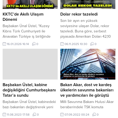
KKTC’de Akıllı Ulaşım
Dolar rekor tazeledi
Dönemi
Son bir ayın en yüksek
Başbakan Ünal Üstel, “Kuzey
seviyesine ulaşan Dolar, rekor
Kıbrıs Türk Cumhuriyeti ile
tazeledi. Buna göre, serbest
Anavatan Türkiye iş birliğinde
piyasada Amerikan Doları 42,10
hayata geçirdiğimiz bir başka
TL, Euro 48,57 TL, İngiliz Sterlini
16.01.2026 16:14
0
06.11.2025 10:30
0
vizyonu, vatandaşlarımızın can
ise 55,12 TL’den işlem görüyor.
güvenliğini merkeze alan bir
Saat 07.58 itibarıyla Amerikan
anlayışı ve yerli ve milli bir
Doları’nın alış fiyatı 42,09 TL, satış
stratejik dönüşümü sizlerle
fiyatı 42,12 TL. Euro’nun alış fiyatı
paylaşmak için bir aradayız.”
48,54 TL, satış fiyatı 48,60 TL,...
Diyerek sözlerine başladı. Halkın
can güvenliğini ve huzurunu
koruyan yatırımları öncelikler
Başbakan Üstel, kabine
Bakan Akar, dost ve kardeş
arasında tuttuklarını kaydeden...
değişikliğini Cumhurbaşkanı
ülkelerin savunma bakanları
Tatar’a sundu
ve yardımcıları ile görüştü
Başbakan Ünal Üstel, kabinedeki
Milli Savunma Bakanı Hulusi Akar
bazı bakanları değiştirerek yeni
beraberindeki TSK komuta
kabine listesini Cumhurbaşkanı
kademesi ile dost ve kardeş
11.08.2023 17:58
0
07.09.2022 00:24
0
Ersin Tatar’a sundu. Üstel
ülkelerin savunma bakanları ve