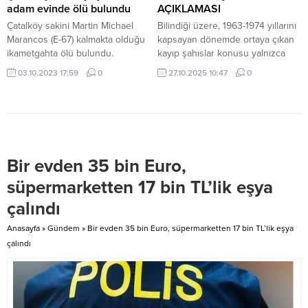
yöneticileri, bu sabah Girne Antik
itibaren bin 47 gün...
adam evinde ölü bulundu
AÇIKLAMASI
Liman bölgesinde gerçekleştirilen
Çatalköy sakini Martin Michael
Bilindiği üzere, 1963-1974 yıllarını
yenileme çalışmalarını incelemek
Marancos (E-67) kalmakta olduğu
kapsayan dönemde ortaya çıkan
üzere sahada yer aldı. Şenkul,
ikametgahta ölü bulundu.
kayıp şahıslar konusu yalnızca
Bölgede...
Polisten verilen bilgiye göre
Kıbrıslı Rumları değil Kıbrıslı
03.10.2023 17:59
0
27.10.2025 10:47
0
Marancos’un üzerinde doktor
Türkleri de etkileyen insani bir
tarafından yapılan dış
husustur. Nitekim, her iki halktan
muayenede, darp veya cebir izine
kayıp şahısları bulmak amacıyla
rastlanmadı. Kesin ölüm
kurulan Kayıp Şahıslar
sebebinin yapılacak otopsisinin
Komitesi’nin (KŞK) görev
ardından belli olacağı kaydedildi.
yönergesinde bu husus açıkça
Bir evden 35 bin Euro,
WWW.KKTCNEWS.NET
ifade edilmekte ve Komite’nin
çalışmaları bu yönde
süpermarketten 17 bin TL’lik eşya
yürütülmektedir. Hal böyleyken,...
çalındı
Anasayfa
»
Gündem
»
Bir evden 35 bin Euro, süpermarketten 17 bin TL’lik eşya
çalındı