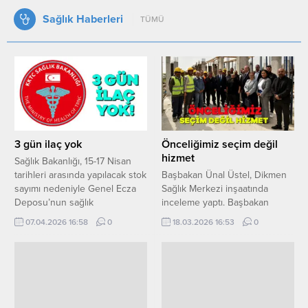
Sağlık Haberleri
TÜMÜ
3 gün ilaç yok
Önceliğimiz seçim değil
hizmet
Sağlık Bakanlığı, 15-17 Nisan
tarihleri arasında yapılacak stok
Başbakan Ünal Üstel, Dikmen
sayımı nedeniyle Genel Ecza
Sağlık Merkezi inşaatında
Deposu’nun sağlık
inceleme yaptı. Başbakan
kuruluşlarına ve reçetelere
Üstel, burada yaptığı
07.04.2026 16:58
0
18.03.2026 16:53
0
geçici süreyle hizmet
konuşmada, bir sözü daha
veremeyeceğini açıkladı. Sağlık
yerine getirmenin onurunu
Bakanlığı’ndan yapılan açıklama
yaşadıklarını söyledi. Göreve
şöyle: “İlaç ve Eczacılık Dairesi
geldikleri ilk günden beri
Genel Ecza Deposu’nda 15-17
sağlıkta yaşanan sorunlara
Nisan 2026 tarihleri arasında
çözüm üretmek amacıyla