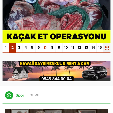
2
1
3
4
5
6
R
8
9
10
11
12
13
14
15
Spor
TÜMÜ