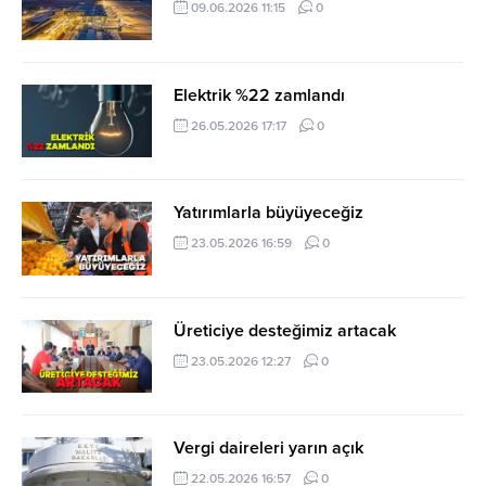
09.06.2026 11:15
0
Elektrik %22 zamlandı
26.05.2026 17:17
0
Yatırımlarla büyüyeceğiz
23.05.2026 16:59
0
Üreticiye desteğimiz artacak
23.05.2026 12:27
0
Vergi daireleri yarın açık
22.05.2026 16:57
0