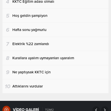
4
KKTC Eğitim adası olmalı
5
Hoş geldin şampiyon
6
Hafta sonu yağmurlu
7
Elektrik %22 zamlandı
8
Kurallara uyalım uymayanları uyaralım
9
Ne yaptıysak KKTC için
10
Attıklarını vurdular
VİDEO GALERİ
TÜMÜ