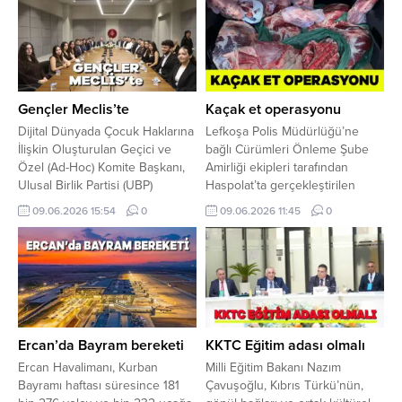
Gençler Meclis’te
Kaçak et operasyonu
Dijital Dünyada Çocuk Haklarına
Lefkoşa Polis Müdürlüğü’ne
İlişkin Oluşturulan Geçici ve
bağlı Cürümleri Önleme Şube
Özel (Ad-Hoc) Komite Başkanı,
Amirliği ekipleri tarafından
Ulusal Birlik Partisi (UBP)
Haspolat’ta gerçekleştirilen
Milletvekili Dr. Hasan Küçük,
operasyonda, Güney Kıbrıs’tan
09.06.2026 15:54
0
09.06.2026 11:45
0
Cumhuriyet Meclisi’nde
kanunsuz şekilde KKTC’ye
gençlerle toplantı yaptı.
getirilen 1 ton 889 kilogram
Meclis’ten verilen bilgiye göre,
küçük ve büyükbaş hayvan eti
toplantıya, UBP Milletvekilleri
ele geçirildi. Dün akşam
Resmiye Eroğlu Canaltay ile
gerçekleştirilen operasyon
Emrah Yeşilırmak da katıldı.
kapsamında bir şahsın
Programın bir bölümüne
kullanımındaki araçta arama
Ercan’da Bayram bereketi
KKTC Eğitim adası olmalı
Cumhuriyet Meclisi Başkanı Ziya
yapan polis ekipleri, sağlıksız
Öztürkler de iştirak...
koşullarda taşınan ve yasa dışı
Ercan Havalimanı, Kurban
Milli Eğitim Bakanı Nazım
yollarla...
Bayramı haftası süresince 181
Çavuşoğlu, Kıbrıs Türkü’nün,