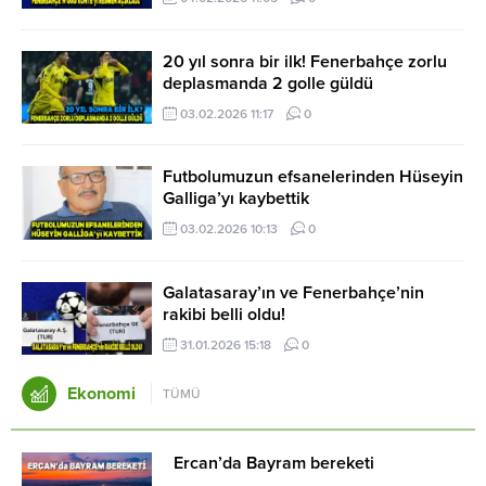
20 yıl sonra bir ilk! Fenerbahçe zorlu
deplasmanda 2 golle güldü
03.02.2026 11:17
0
Futbolumuzun efsanelerinden Hüseyin
Galliga’yı kaybettik
03.02.2026 10:13
0
Galatasaray’ın ve Fenerbahçe’nin
rakibi belli oldu!
31.01.2026 15:18
0
Ekonomi
TÜMÜ
Ercan’da Bayram bereketi