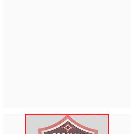
futbolcuların aileleri ve takıma...
nispeten nemli hava...