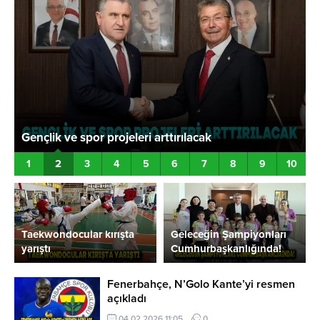
Gençlik ve spor projeleri arttırılacak
Y
2
1
3
4
5
6
7
8
9
10
Taekwondocular kırışta
Geleceğin Şampiyonları
yarıştı
Cumhurbaşkanlığında!
Fenerbahçe, N’Golo Kante’yi resmen
açıkladı
04.02.2026 11:05
0