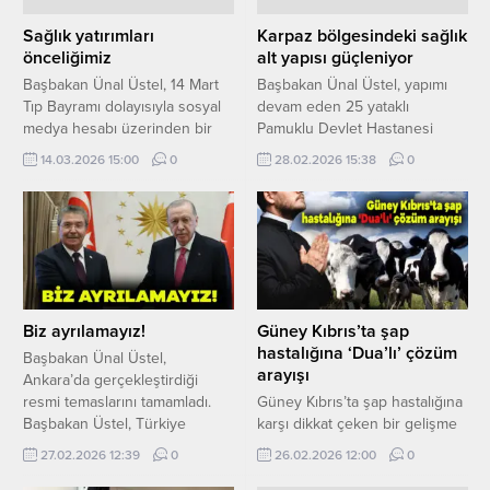
(her iki tarih dahil) stok sayımı
Dipkarpaz’dan Yeşilırmak’a
yapılması ve stokların
kadar ihtiyaç duyulan sağlık
Sağlık yatırımları
Karpaz bölgesindeki sağlık
güncellenmesi kararı...
merkezlerini planladıklarını
önceliğimiz
alt yapısı güçleniyor
belirten Üstel, Dikmen Sağlık
Başbakan Ünal Üstel, 14 Mart
Başbakan Ünal Üstel, yapımı
Merkezi’nin de bu projelerden
Tıp Bayramı dolayısıyla sosyal
devam eden 25 yataklı
biri...
medya hesabı üzerinden bir
Pamuklu Devlet Hastanesi
mesaj yayımlayarak, tüm sağlık
inşaatında incelemelerde
14.03.2026 15:00
0
28.02.2026 15:38
0
çalışanlarının gününü kutladı.
bulundu. Sağlık Bakanı Hakan
Başbakan Üstel’in mesajı şöyle:
Dinçyürek ile birlikte sahada
“İnsan hayatını korumak ve
bilgi alan Üstel, çalışmaların
yaşatmak için büyük bir
planlanan takvimin önünde
özveriyle görev yapan başta
ilerlediğini belirtti. Sağlık Bakanı
hekimlerimiz olmak üzere tüm
Hakan Dinçyürek, hastanenin
sağlık çalışanlarımızın gününü
sözleşmeye göre yıl sonunda
kutluyorum. Göreve geldiğimiz
teslim edilmesinin
Biz ayrılamayız!
Güney Kıbrıs’ta şap
günden bu yana sağlık...
öngörüldüğünü ancak yoğun
hastalığına ‘Dua’lı’ çözüm
Başbakan Ünal Üstel,
çalışma sayesinde projenin yıl
arayışı
Ankara’da gerçekleştirdiği
bitmeden tamamlanacağını...
resmi temaslarını tamamladı.
Güney Kıbrıs’ta şap hastalığına
Başbakan Üstel, Türkiye
karşı dikkat çeken bir gelişme
Cumhuriyeti Cumhurbaşkanı
yaşandı. Salgının hayvancılık
27.02.2026 12:39
0
26.02.2026 12:00
0
Recep Tayyip Erdoğan ve
sektörü üzerindeki etkisi
Türkiye Cumhuriyeti
büyürken, Aradippou’da kilise